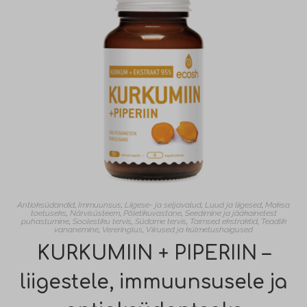
Antioksüdandid
,
Immuunsus
,
Liigese- ja seljavalud
,
Luud ja liigesed
,
Maksa
toetuseks
,
Närvisüsteem
,
Põletikuvastane
,
Seedimine ja jääkainetest
puhastumine
,
Soolestiku tervis
,
Südame tervis
,
Taimsed ekstraktid
,
Teadlik
vananemine
,
Vereringlus
,
Viirused ja külmetushaigused
KURKUMIIN + PIPERIIN –
liigestele, immuunsusele ja