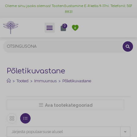
Oleme sinu jaoks olemas! Tootenõustamine E-R kella 9-17ni. Telefonil: 507
8831
0
0
Põletikuvastane
>
Tooted
>
Immuunsus
>
Põletikuvastane
Ava tootekategooriad
Järjesta populaarsuse alusel