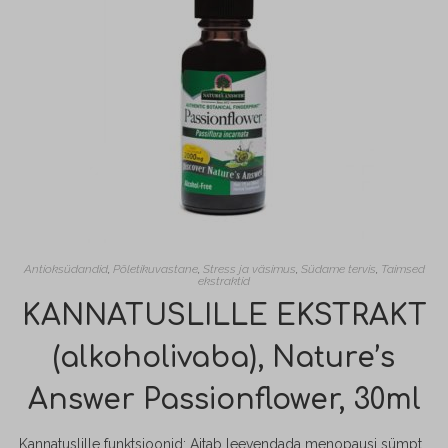
Antioksüdandid
,
Põletikuvastane
,
Stress ja väsimus
,
Südame tervis
,
Taimsed
ekstraktid
KANNATUSLILLE EKSTRAKT
(alkoholivaba), Nature’s
Answer Passionflower, 30ml
Kannatuslille funktsioonid: Aitab leevendada menopausi sümptomeid (kuumahood, öised higistamised, unetus, depressioon, viha); On heaks alternatiiviks hormoonasendusravile; Aitab tõsta GABA taset; Aitab alandada vererõhku; Aitab vähendada ärevust; Aitab vähendada põletikku. *GABA - on ing. k. lühend Gamma-aminovõihappest, mis on võimas pidurdust tekitav aine kesknärvisüsteemis.