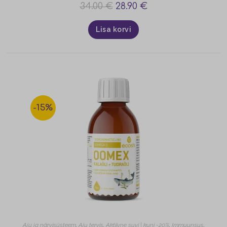
34.00
€
28.90
€
Lisa korvi
-15%
Aju ja närvisüsteem
,
Aju tervis
,
Aktiivne suvi | kuni -20%
,
Immuunsus
,