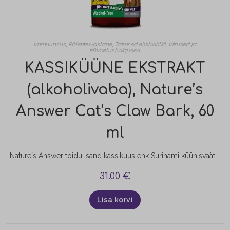
Immuunsus
,
Põletikuvastane
,
Taimsed ekstraktid
,
Viirused ja
külmetushaigused
KASSIKÜÜNE EKSTRAKT
(alkoholivaba), Nature’s
Answer Cat’s Claw Bark, 60
ml
Nature´s Answer toidulisand kassiküüs ehk Surinami küünisväät (alkoholivaba) on saadud puittaimest, mis kasvab looduslikult Amazonase vihmametsas ning teistes Kesk- ja Lõuna-Ameerika troopilistes piirkondades. Nimetus "Kassi küüs" pärineb taime okaste kujust, mis meenutavad kassi küüsi. Kassiküüne sisemisest koorest valmistatakse ekstrakte, vedelikke, tablette, kapsleid ja teesid, kasutada taime koort ja juuri.
31.00
€
Lisa korvi