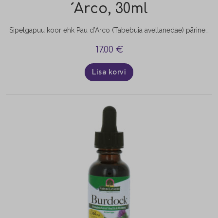
´Arco, 30ml
Sipelgapuu koor ehk Pau d’Arco (Tabebuia avellanedae) pärineb Brasiiliast ja peamiselt kasvab puu Kesk- ja Lõuna-Ameerikas. Selle taime kasulikke omadusi teavad hästi Peruu ja Mehhiko põliselanikud, kes nimetavad seda “jumalikuks puuks”. Sipelgapuu koor sisaldab erinevaid mineraalaineid ja vitamiine - fosfor, kroom, kaltsium, raud, jood, tsink, mangaan, magneesium, boor Sipelgapuu koore ekstrakt sobib kasutada immuunsüsteemi hoidmiseks. Toode sobib hästi ka lastele (al.…
17.00
€
Lisa korvi