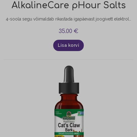
AlkalineCare pHour Salts
4-soola segu võimaldab rikastada igapäevast joogivett elektrolüütidega ning täiendada organismi mineraalainete varusid. Toote omadused: Sisaldab olulisi elektrolüüte (kaalium, magneesium, kaltsium, naatrium) Aitab kaasa elektrolüütide tasakaalu säilitamisele Toetab lihaste normaalset talitlust (magneesium, kaalium) Toetab normaalset energiavahetust ja aitab vähendada väsimust (magneesium) Aitab säilitada normaalset happe-aluse tasakaalu (mineraalainete roll organismis) Sobib kasutamiseks aktiivse eluviisi korral, eriti olukordades, kus organism vajab täiendavat mineraalide…
35.00
€
Lisa korvi