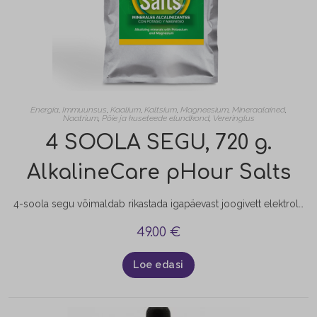
Energia
,
Immuunsus
,
Kaalium
,
Kaltsium
,
Magneesium
,
Mineraalained
,
Naatrium
,
Põie ja kuseteede elundkond
,
Vereringlus
4 SOOLA SEGU, 720 g.
AlkalineCare pHour Salts
4-soola segu võimaldab rikastada igapäevast joogivett elektrolüütidega ning täiendada organismi mineraalainete varusid. Toote omadused: Sisaldab olulisi elektrolüüte (kaalium, magneesium, kaltsium, naatrium) Aitab kaasa elektrolüütide tasakaalu säilitamisele Toetab lihaste normaalset talitlust (magneesium, kaalium) Toetab normaalset energiavahetust ja aitab vähendada väsimust (magneesium) Aitab säilitada normaalset happe-aluse tasakaalu (mineraalainete roll organismis) Sobib kasutamiseks aktiivse eluviisi korral, eriti olukordades, kus organism vajab täiendavat mineraalide…
49.00
€
Loe edasi