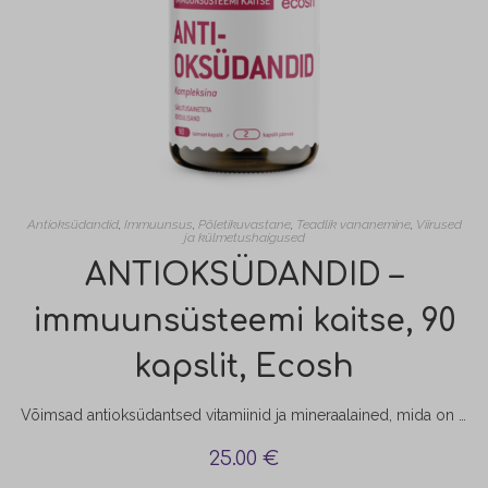
Antioksüdandid
,
Immuunsus
,
Põletikuvastane
,
Teadlik vananemine
,
Viirused
ja külmetushaigused
ANTIOKSÜDANDID –
immuunsüsteemi kaitse, 90
kapslit, Ecosh
Võimsad antioksüdantsed vitamiinid ja mineraalained, mida on hea tarvitada iseäranis just kevad-, sügis- ja talvisel perioodil immuunsüsteemi kaitseks. Vitamiinid A, C ja E ning mineraalained nagu tsink ja seleen aitavad kaasa normaalsele immuunsüsteemi talitlusele, vähendavad väsimust ja kurnatust ning säilitavad üldist energiat ja elujõudu.
25.00
€