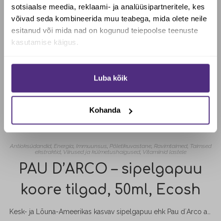
sotsiaalse meedia, reklaami- ja analüüsipartneritele, kes
Soovid saada Biotheka e-poes
võivad seda kombineerida muu teabega, mida olete neile
allahindlust?
esitanud või mida nad on kogunud teiepoolse teenuste
kasutamise käigus.
Jah, soovin soodustust
Luba kõik
Ei, maksan täishinda
Kohanda
Antioksüdandid
,
Energia
,
Immuunsus
,
Põletikuvastane
,
Ravimtaimed
,
Taimsed
ekstraktid
,
Viirused ja külmetushaigused
,
Vitamiinid lastele
PAU D’ARCO – sipelgapuu
koore tilgad, 50ml, Ecosh
Kesk- ja Lõuna-Ameerikas kasvav sipelgapuu ehk Pau d´Arco aitab kaitsta rakke ja kudesid oksüdatiivsete kahjustuste eest. Sipelgapuu suurendab organismi füsioloogilist vastupanuvõimet raskete keskkonnatingimuste korral ning aitab kaasa keha kaitsele välistegurite vastu. Sipelgapuu koort sobib kasutada immuunsüsteemi hoidmiseks ja organismi toetuseks, eriti kevad-sügisesel hooajal. Vedelal kujul Pau d´Arco ekstrakt sobib eriti lastele selle hapukasmagusa maitse tõttu.