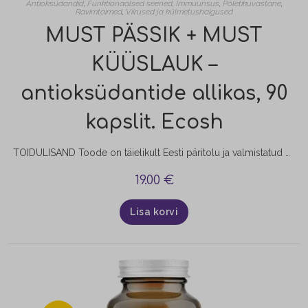
Antioksüdandid
,
Funktionaalsed seened
,
Immuunsus
,
Põletikuvastane
,
Ravimtaimed
,
Viirused ja külmetushaigused
MUST PÄSSIK + MUST
KÜÜSLAUK –
antioksüdantide allikas, 90
kapslit. Ecosh
TOIDULISAND Toode on täielikult Eesti päritolu ja valmistatud mahedast toorainest – musta pässiku ja musta küüslaugu kapslid. Küüslauk (Allium sativum) on antioksüdantide allikas, mis aitab toetada immuunsüsteemi ja organismi vastupidavust ajutise stressi korral. Küüslauk toetab hingamisteede ja veresoonkonna tervist ning aitab säilitada tervet maksafunktsiooni.
19.00
€
Lisa korvi