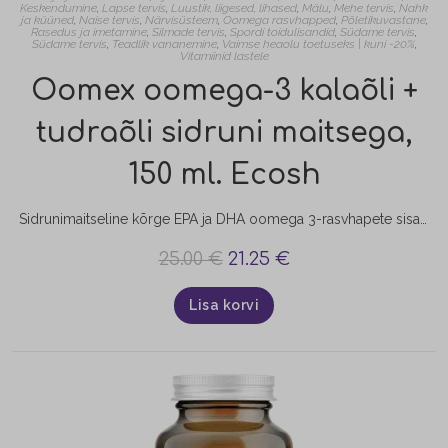
Keskendumine
,
Lapse tervis
,
Luustik, liigesed, lihased
,
Mälu
,
Mehe tervis
,
Nahk
ja küüned
,
Naise tervis
,
Närvisüsteem
,
Oomega rasvhapped
,
Põletikuvastane
,
Rasedus ja imetamine
,
Silmade tervis
,
Spordi toidulisandid
,
Südame tervis
,
Südame tervis
,
Teadlik vananemine
,
Vaimse heaolu toetuseks | kuni -20%
,
Vitamiinid lastele
Oomex oomega-3 kalaõli +
tudraõli sidruni maitsega,
150 ml. Ecosh
Sidrunimaitseline kõrge EPA ja DHA oomega 3-rasvhapete sisaldusega ning taimse õliga rikastatud kalaõli OOMEX aitab hoida igapäevast normaalset asendamatute rasvhapete sisaldust kehas. Oomega-3 rasvhapped on asendamatud rasvhapped, mida organism ise ei suuda sünteesida ja mida saab vaid toiduga. Parimaks oomega-3 allikaks on rasvased kalad nagu makrell, sardiin, lõhe, heeringas, tuunikala. Kuna mõnikord me ei söö kala piisavalt sageli, et saada…
25.00
€
21.25
€
Lisa korvi