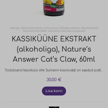
Allergia
,
Hammaste tervis
,
Immuunsus
,
Põletikuvastane
,
Ravimtaimed
,
Taimsed ekstraktid
,
Viirused ja külmetushaigused
KASSIKÜÜNE EKSTRAKT
(alkoholiga), Nature’s
Answer Cat’s Claw, 60ml
Toidulisand kassiküüs ehk Surinami küünisväät on saadud puittaimest, mis kasvab looduslikult Amazonase vihmametsas ning teistes Kesk- ja Lõuna-Ameerika troopilistes piirkondades. Nimetus "Kassi küüs" pärineb taime okaste kujust, mis meenutavad kassi küüsi. Kassiküüne sisemisest koorest valmistatakse ekstrakte, vedelikke, tablette, kapsleid ja teesid, kasutada taime koort ja juuri.
30.00
€
Lisa korvi