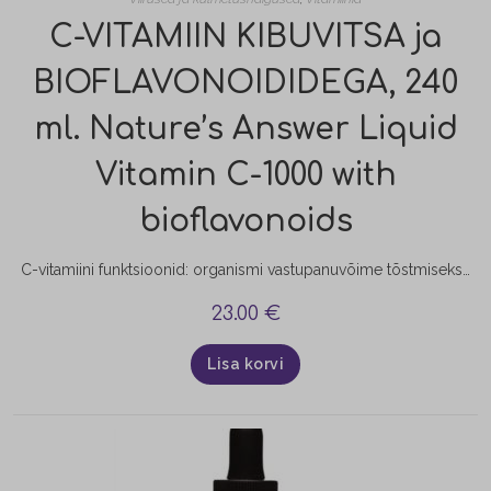
C-VITAMIIN KIBUVITSA ja
BIOFLAVONOIDIDEGA, 240
ml. Nature’s Answer Liquid
Vitamin C-1000 with
bioflavonoids
C-vitamiini funktsioonid: organismi vastupanuvõime tõstmiseks, väsimuse ja stressi peletamiseks; vabade radikaalide poolt tehtavate rakukahjustuste ennetamiseks ning oksüdatiivse stressi ärahoidmiseks; raua omistumise soodustamiseks organismis; haiguse kulu kergendamiseks ja haigusperioodi pikkuse lühendamiseks; naha, igemete, kapillaaride, hammaste, luude arenguks ja talituseks; haavade normaalseks paranemiseks; aju normaalseks funktsioneerimiseks.
23.00
€
Lisa korvi