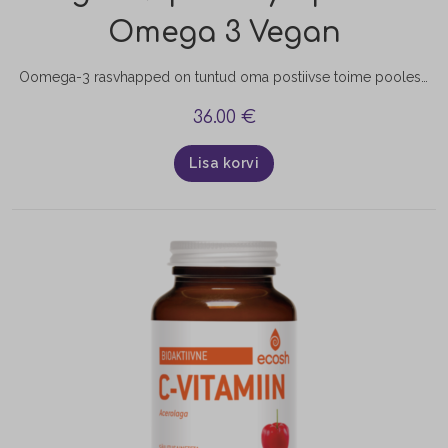
Omega 3 Vegan
Oomega-3 rasvhapped on tuntud oma postiivse toime poolest: südame-versoonkonnale, liigestele, immuunsusele, aju funktsioneerimisele ja mälule, naha ja juuste kvaliteedile, nägemisele ning kogu organismi arengule.
36.00
€
Lisa korvi