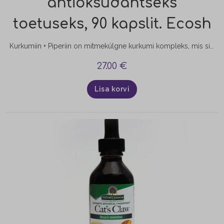
antioksüdantseks
toetuseks, 90 kapslit. Ecosh
Kurkumiin + Piperiin on mitmekülgne kurkumi kompleks, mis sisaldab kurkumi juure pulbrit, 95% kurkuminoidide sisaldusega kurkumi ekstrakti, BCM-95® kurkumiekstrakti ja piperiini. Kurkum aitab toetada liigeste ja luude tervist, aitab kaasa immuunsüsteemi toimimisele ning omab antioksüdantseid omadusi. Lisaks toetab kurkum südame-veresoonkonna, hingamisteede ja närvisüsteemi normaalset talitlust.
27.00
€
Lisa korvi