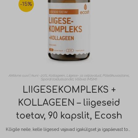
-15%
Aktiivne suvi | kuni -20%
,
Kollageen
,
Liigese- ja seljavalud
,
Põletikuvastane
,
Spordi toidulisandid
,
Väävel (MSM)
LIIGESEKOMPLEKS +
KOLLAGEEN – liigeseid
toetav, 90 kapslit, Ecosh
Kõigile neile, kelle liigesed vajavad igakülgset ja igapäevast toetust just liigeste jaoks vajalike toitainetega. Koostises on liigeste tööle ja liikuvusele kaasa aitavad koostisained. Tootes sisalduv usaldusväärse kvaliteediga denatureerimata II tüüpi kollageen on seesama peamine struktuurne valk, mis sisaldub inimese kõhres, luukoes ja teistes sidekudedes.