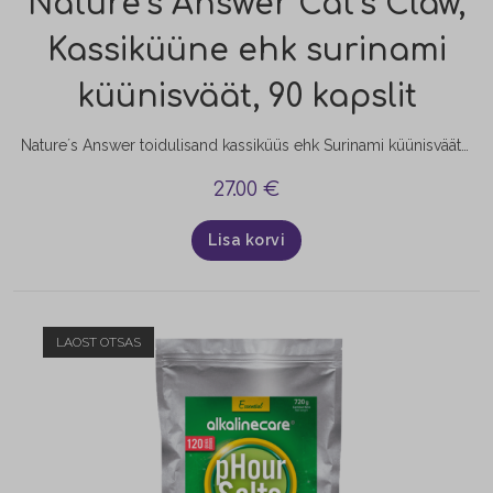
Nature’s Answer Cat’s Claw,
Kassiküüne ehk surinami
küünisväät, 90 kapslit
Nature´s Answer toidulisand kassiküüs ehk Surinami küünisväät (kapslid) on saadud puittaimest, Taim on saanud nime selle pika viinapuu otstest väljuvate suurte konksutaoliste okaste järgi, mis kohalike sõnul meenutavad jaaguari küünist. Kasutatakse taime juurt ja varre sisemist koort. Taime püsima jäämiseks kasutatakse sageli sisemist koort, et säästa viinapuu juurt. Oluline on pöörata tähelepanu kasutatavale kassiküünisele, kuna selle nimega võib viidata mitmele…
27.00
€
Lisa korvi
LAOST OTSAS