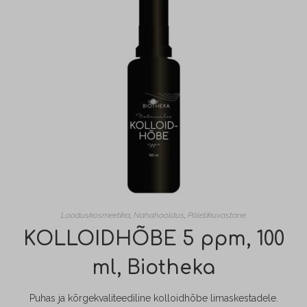
Looduskosmeetika
,
Nahahooldus
,
Põletikuvastane
KOLLOIDHÕBE 5 ppm, 100
ml, Biotheka
Puhas ja kõrgekvaliteediline kolloidhõbe limaskestadele.