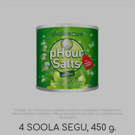
Energia
,
Ilu
,
Immuunsus
,
Kaalium
,
Kaltsium
,
Kehakaal
,
Magneesium
,
Mineraalained
,
Naatrium
,
Põie ja kuseteede elundkond
,
Südame tervis
,
Vereringlus
4 SOOLA SEGU, 450 g.