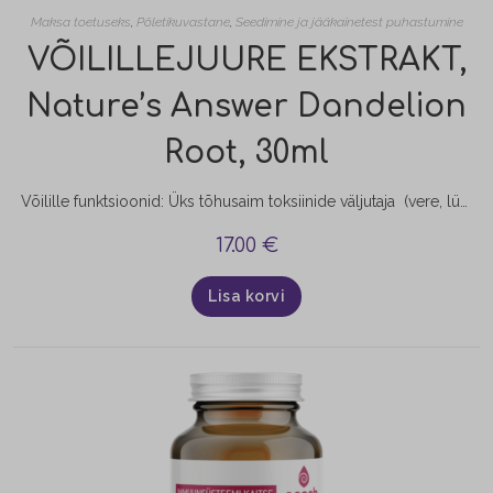
Maksa toetuseks
,
Põletikuvastane
,
Seedimine ja jääkainetest puhastumine
VÕILILLEJUURE EKSTRAKT,
Nature’s Answer Dandelion
Root, 30ml
Võilille funktsioonid: Üks tõhusaim toksiinide väljutaja (vere, lümfide ja maksa puhastaja); Soodustab maksafunktsiooni ja sapi sekretsiooni (soodustab seedimist, hea mao alahappelisuse puhul); Suurepärane maksa puhastaja maksa ülekoormuse puhul (hepatiit, sapipõie probleemid); Kasutatakse põletike puhul; Kõrge raua ja tsingi sisalduse tõttu kasutatakse aneemia (kehvveresus) ravi toetuseks; Kasutatakse kroonilise haavandite, liigesjäikuse ja tuberkuloosi ravi toetuseks; Kasutatakse diureetikumina e. vedeliku väljutajana; Vabastab keha…
17.00
€
Lisa korvi