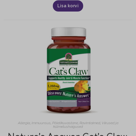
Lisa korvi
Allergia
,
Immuunsus
,
Põletikuvastane
,
Ravimtaimed
,
Viirused ja
külmetushaigused