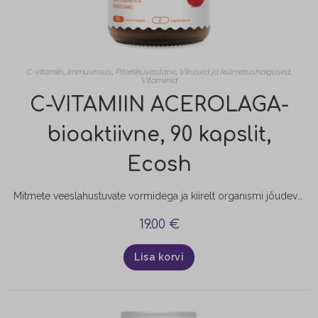
C-vitamiin
,
Immuunsus
,
Põletikuvastane
,
Viirused ja külmetushaigused
,
Vitamiinid
C-VITAMIIN ACEROLAGA-
bioaktiivne, 90 kapslit,
Ecosh
Mitmete veeslahustuvate vormidega ja kiirelt organismi jõudev BIOAKTIIVNE C-VITAMIIN toetab tõhusalt organismi vastupanuvõimet, annab energiat, peletab väsimust ning on oluline mitmete teiste biokeemiliste reaktsioonide toimimiseks kehas. Aitab kaasa kollageeni moodustusmisele Aitab naha, kõhrkoe, luude, igemete ja veresoonte normaalsele talitlusele Vähendab ka väsimust ja kurnatust
19.00
€
Lisa korvi