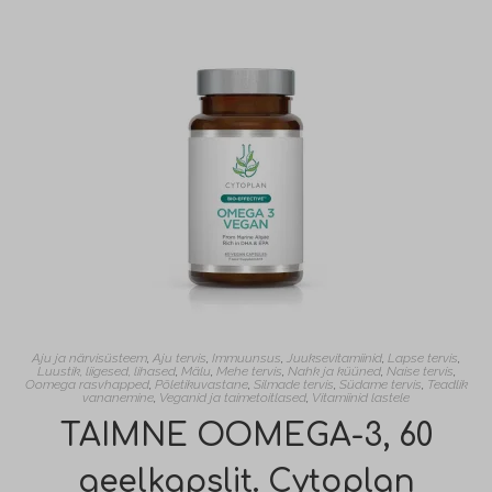
Aju ja närvisüsteem
,
Aju tervis
,
Immuunsus
,
Juuksevitamiinid
,
Lapse tervis
,
Luustik, liigesed, lihased
,
Mälu
,
Mehe tervis
,
Nahk ja küüned
,
Naise tervis
,
Oomega rasvhapped
,
Põletikuvastane
,
Silmade tervis
,
Südame tervis
,
Teadlik
vananemine
,
Veganid ja taimetoitlased
,
Vitamiinid lastele
TAIMNE OOMEGA-3, 60
geelkapslit. Cytoplan