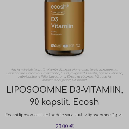
Aju ja närvisüsteem
,
D-vitamiin
,
Energia
,
Hammaste tervis
,
Immuunsus
,
Liposoomsed vitamiinid, mineraalid
,
Luud ja liigesed
,
Luustik, liigesed, lihased
,
Närvisüsteem
,
Põletikuvastane
,
Stress ja väsimus
,
Viirused ja
külmetushaigused
,
Vitamiinid
LIPOSOOMNE D3-VITAMIIN,
90 kapslit. Ecosh
Ecoshi liposomaatiliste toodete sarja kuuluv liposoomne D3-vitamiin aitab kaasa: tõhusamale immuunsüsteemi talitlusele; kaltsiumi imendumisele organismis; luude, hammaste ja lihaste normaalsele talitlusele.
23.00
€