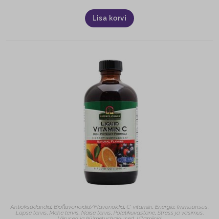
Lisa korvi
Antioksüdandid
,
Bioflavonoidid/Flavonoidid
,
C-vitamiin
,
Energia
,
Immuunsus
,
Lapse tervis
,
Mehe tervis
,
Naise tervis
,
Põletikuvastane
,
Stress ja väsimus
,
Viirused ja külmetushaigused
,
Vitamiinid