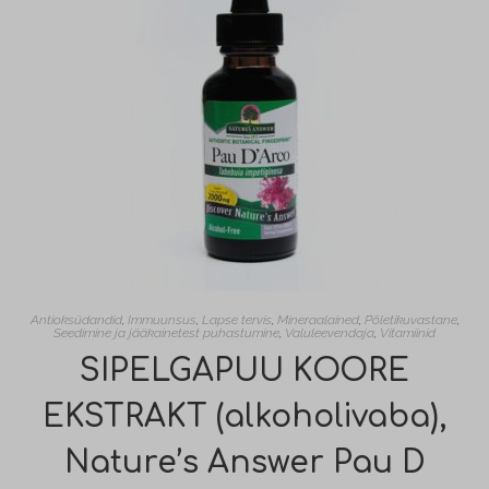
Antioksüdandid
,
Immuunsus
,
Lapse tervis
,
Mineraalained
,
Põletikuvastane
,
Seedimine ja jääkainetest puhastumine
,
Valuleevendaja
,
Vitamiinid
SIPELGAPUU KOORE
EKSTRAKT (alkoholivaba),
Nature’s Answer Pau D