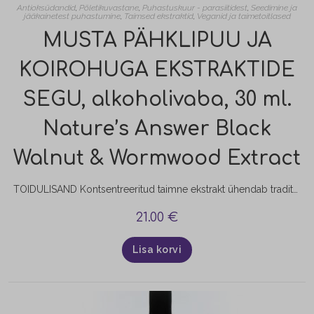
Antioksüdandid
,
Põletikuvastane
,
Puhastuskuur - parasiitidest
,
Seedimine ja
jääkainetest puhastumine
,
Taimsed ekstraktid
,
Veganid ja taimetoitlased
MUSTA PÄHKLIPUU JA
KOIROHUGA EKSTRAKTIDE
SEGU, alkoholivaba, 30 ml.
Nature’s Answer Black
Walnut & Wormwood Extract
TOIDULISAND Kontsentreeritud taimne ekstrakt ühendab traditsioonilise taimse kombinatsiooni: nelk, must pähkel, puju ja koirohi. Must pähkel ja koirohi on mõeldud üldise tervise ja heaolu toetamiseks, samuti detoksi ja puhastuse toetamiseks. Must pähklipuu (Juglans nigra) kasvab looduslikult Põhja-Ameerikas ning selle sügisel korjatud viljade roheline kest on rikas tanniinide ja joodi poolest. Koirohi (Artemisia absinthium) on mitmeaastane põõsataoline taim korvõieliste (Asteraceae) sugukonnast.…
21.00
€
Lisa korvi