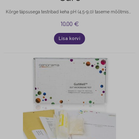
Kõrge täpsusega testribad keha pH (4,5-9,0) taseme mõõtmiseks. pH testribad testivad spetsiaalselt uriini või sülje pH väärtusi. Avastage uued pH mõõtmiseks mõeldud ribad!
10.00
€
Lisa korvi