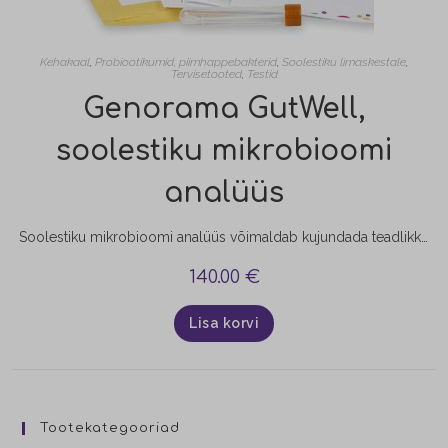
Kehakaal
,
Probiootikumid, piimhappebakterid
,
Soolestiku limaskestale
,
Tervisetooted
,
Testid
Genorama GutWell,
soolestiku mikrobioomi
analüüs
Soolestiku mikrobioomi analüüs võimaldab kujundada teadlikku toitumist ning aidata ennetada haigusi ja terviseprobleeme. GutWell® test annab informatsiooni teie soolestiku bakterite arvukuse kohta ning juhised, kuidas saavutada tasakaalustatud bakterite kooslus. GutWell® testi tegemine on soovitav kõigile, kes soovivad kaalust alla võtta, järgivad kindlat dieeti või on hädas seedimisprobleemidega. Samuti neile, kes soovivad teada, kas nad toituvad tervislikult ja mitmekesiselt.
140.00
€
Lisa korvi
Tootekategooriad