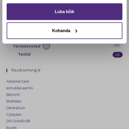
Jah, soovin soodustust
+
(72)
Mehe tervis
Luba kõik
+
(66)
Ei, maksan täishinda
Lapse tervis
(169)
Veganid ja taimetoitlased
Kohanda
+
(9)
KINGITUSED!
−
(41)
Tervisetooted
Testid
(2)
Kaubamärgid
Alkaline Care
annukka aarnio
Berrichi
Biotheka
Centralsun
Cytoplan
DR.OHHIRA®
Ecosh