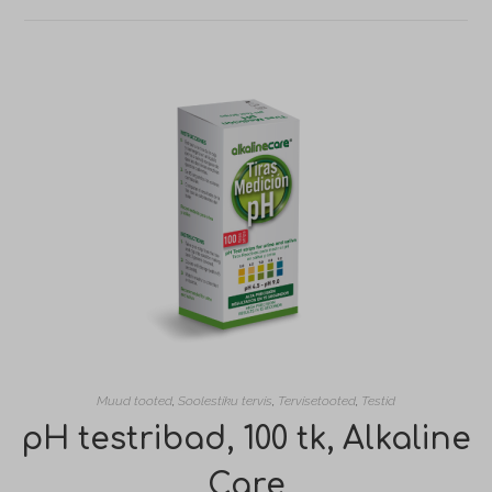
Muud tooted
,
Soolestiku tervis
,
Tervisetooted
,
Testid
pH testribad, 100 tk, Alkaline
Care