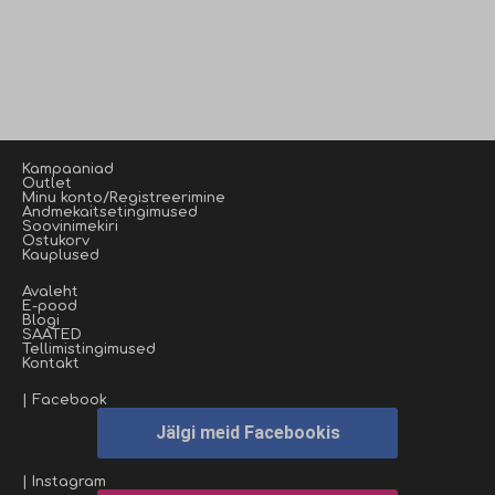
Kampaaniad
Outlet
Minu konto/Registreerimine
Andmekaitsetingimused
Soovinimekiri
Ostukorv
Kauplused
Avaleht
E-pood
Blogi
SAATED
Tellimistingimused
Kontakt
| Facebook
Jälgi meid Facebookis
| Instagram