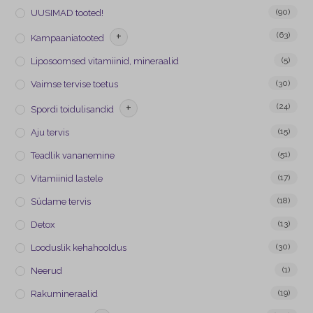
(90)
UUSIMAD tooted!
+
(63)
Kampaaniatooted
(5)
Liposoomsed vitamiinid, mineraalid
(30)
Vaimse tervise toetus
+
(24)
Spordi toidulisandid
(15)
Aju tervis
(51)
Teadlik vananemine
(17)
Vitamiinid lastele
(18)
Südame tervis
(13)
Detox
(30)
Looduslik kehahooldus
(1)
Neerud
(19)
Rakumineraalid