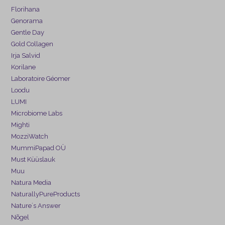
Florihana
Genorama
Gentle Day
Gold Collagen
Irja Salvid
Korilane
Laboratoire Géomer
Loodu
LUMI
Microbiome Labs
Mighti
MozziWatch
MummiPapad OÜ
Must Küüslauk
Muu
Natura Media
NaturallyPureProducts
Nature´s Answer
Nõgel