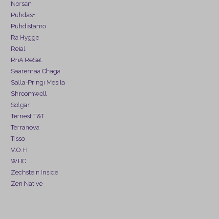
Norsan
Puhdas+
Puhdistamo
Ra Hygge
Reial
RnA ReSet
Saaremaa Chaga
Salla-Pringi Mesila
Shroomwell
Solgar
Ternest T&T
Terranova
Tisso
V.O.H
WHC
Zechstein Inside
Zen Native