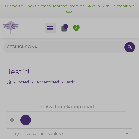
Oleme sinu jaoks olemas! Tootenõustamine E-R kella 9-17ni. Telefonil: 507
8831
0
0
Testid
>
Tooted
>
Tervisetooted
>
Testid
Ava tootekategooriad
Järjesta populaarsuse alusel