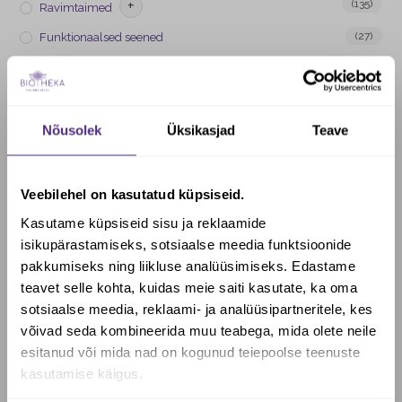
+
(135)
Ravimtaimed
(27)
Funktionaalsed seened
(42)
Eeterlikud õlid
+
(97)
Luustik, liigesed, lihased
+
(130)
Nõusolek
Üksikasjad
Teave
Soolestiku tervis
(25)
Probiootikumid, piimhappebakterid
+
(173)
Veebilehel on kasutatud küpsiseid.
Aju ja närvisüsteem
Kasutame küpsiseid sisu ja reklaamide
+
(236)
Energia
isikupärastamiseks, sotsiaalse meedia funktsioonide
+
(254)
Immuunsus
pakkumiseks ning liikluse analüüsimiseks. Edastame
teavet selle kohta, kuidas meie saiti kasutate, ka oma
+
(152)
Vitamiinid
sotsiaalse meedia, reklaami- ja analüüsipartneritele, kes
+
(165)
Mineraalained
Soovid saada Biotheka e-poes
võivad seda kombineerida muu teabega, mida olete neile
allahindlust?
esitanud või mida nad on kogunud teiepoolse teenuste
+
(176)
Ilu
kasutamise käigus.
+
(149)
Naise tervis