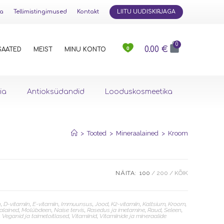
ja
Tellimistingimused
Kontakt
LIITU UUDISKIRJAGA
0
0.00
€
0
SAATED
MEIST
MINU KONTO
ia
Antioksüdandid
Looduskosmeetika
>
Tooted
>
Mineraalained
>
Kroom
NÄITA:
100
200
KÕIK
n
,
D-vitamiin
,
E-vitamiin
,
Immuunsus
,
Jood
,
K2-vitamiin
,
Kaltsium
,
Kroom
,
alained
,
Molübdeen
,
Naise tervis
,
Rasedus ja imetamine
,
Raud
,
Seleen
,
,
Veganid ja taimetoitlased
,
Vitamiinid
,
Vitamiinide ja mineraalide