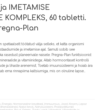
ja IMETAMISE
 KOMPLEKS, 60 tabletti.
regna-Plan
 spetiaalselt töötatud välja selleks, et katta organismi
staadiumide ja imetamise ajal. Samuti sobib see
ka rasedust planeerivale naisele. Pregna-Plan funktsioonid:
ineraalide ja vitamiinidega; Aitab hormoontaset kontrolli
ude ja lihaste arenemist; Toetab imuunsüsteemi ja hoiab ära
stab ema rinnapiima kaltsiumiga, mis on olnuline lapse…
n
,
Energia
,
Hormonaalne tasakaal
,
Immuunsus
,
Jood
,
Kroom
,
Lapse
Mineraalained
,
Naise tervis
,
Närvisüsteem
,
Probiootikumid,
 imetamine
,
Raud
,
Seleen
,
Tsink/ vask
,
Vitamiinid
,
Vitamiinide ja