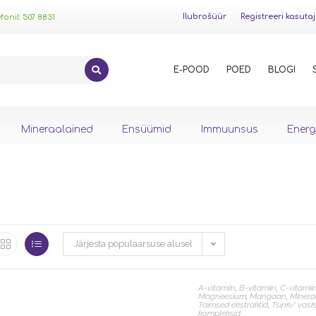
Ilubrošüür
Registreeri kasuta
onil: 507 8831
E-POOD
POED
BLOGI
Mineraalained
Ensüümid
Immuunsus
Energ
Järjesta populaarsuse alusel
A-vitamiin
,
B-vitamiin
,
C-vitamii
Magneesium
,
Mangaan
,
Minera
Taimsed ekstraktid
,
Tsink/ vask
kompleksid