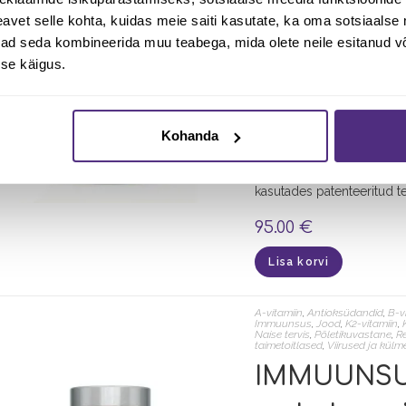
ml. RnA Re
vet selle kohta, kuidas meie saiti kasutate, ka oma sotsiaalse 
ivad seda kombineerida muu teabega, mida olete neile esitanud 
Solution
se käigus.
Toidulisand 12 erineva sta
kontsentraat. NSF Contents
Kohanda
kinnitab, et toote koostis 
saasteainete suhtes. Loe 
kasutades patenteeritud 
95.00
€
Lisa korvi
A-vitamiin
,
Antioksüdandid
,
B-v
Immuunsus
,
Jood
,
K2-vitamiin
,
Naise tervis
,
Põletikuvastane
,
R
taimetoitlased
,
Viirused ja kül
IMMUUNSU