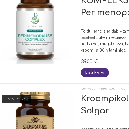
KOMPLEKS, 
Perimenop
Toidulisand sisaldab vitam
tasakaalu üleminekuaeas.
aedsalvei, mugulkressi, ha
kroomi ja B6-vitamiiniga.
39.00
€
Lisa korvi
Kehakaal
,
Kroom
,
Veresuhkur
Kroompikoli
LAOST OTSAS
Solgar