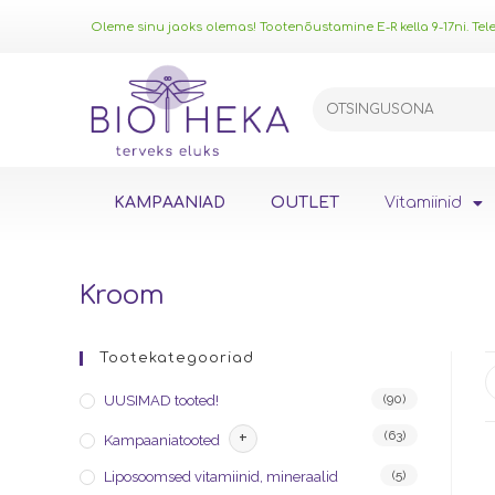
Oleme sinu jaoks olemas! Tootenõustamine E-R kella 9-17ni. Telef
KAMPAANIAD
OUTLET
Vitamiinid
Kroom
Tootekategooriad
(90)
UUSIMAD tooted!
+
(63)
Kampaaniatooted
(5)
Liposoomsed vitamiinid, mineraalid