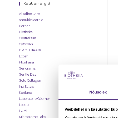
Kaubamärgid
Alkaline Care
annukka aarnio
Berrichi
Biotheka
Centralsun
Cytoplan
DR.OHHIRA®
Ecosh
Florihana
Genorama
Gentle Day
Gold Collagen
Irja Salvid
Nõusolek
Korilane
Laboratoire Géomer
Loodu
Veebilehel on kasutatud küp
LUMI
Microbiome Labs
Kasutame küpsiseid sisu ja r