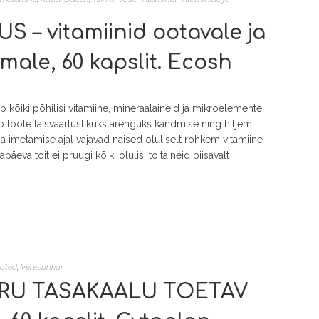
 – vitamiinid ootavale ja
male, 60 kapslit. Ecosh
kõiki põhilisi vitamiine, mineraalaineid ja mikroelemente,
ab loote täisväärtuslikuks arenguks kandmise ning hiljem
a imetamise ajal vajavad naised oluliselt rohkem vitamiine
päeva toit ei pruugi kõiki olulisi toitaineid piisavalt
ooted
,
Veresuhkur
RU TASAKAALU TOETAV