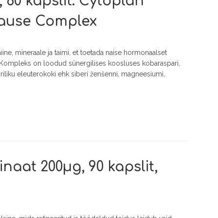
60 kapslit. Cytoplan
ause Complex
iine, mineraale ja taimi, et toetada naise hormonaalset
 Kompleks on loodud sünergilises koosluses kobaraspari,
riliku eleuterokoki ehk siberi ženšenni, magneesiumi,
naat 200µg, 90 kapslit,