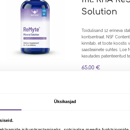
Solution
Toidulisand 12 erineva sta
kontsentraat. NSF Contents
kinnitab, et toote koostis 
saasteainete suhtes. Loe 
kasutades patenteeritud 
65.00
€
Lisa korvi
Antioksüdandid
,
Boor
,
Energia
,
Juuksevitamiinid
,
Kaalium
,
Kalt
Üksikasjad
lihased
,
Magneesium
,
Mälu
,
Ma
küüned
,
Naise tervis
,
Närvisüst
ja väsimus
,
Südame tervis
,
Tead
taimetoitlased
,
Veresuhkur
siseid.
ReMyte® 12
eklaamide isikupärastamiseks, sotsiaalse meedia funktsioonide 