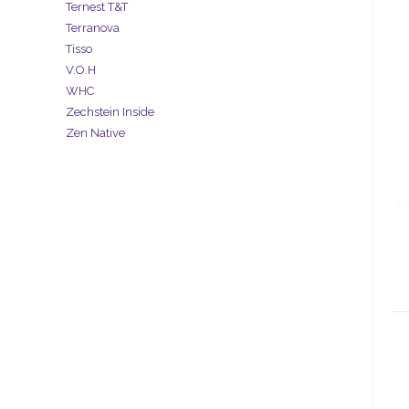
Ternest T&T
Terranova
Tisso
V.O.H
WHC
Zechstein Inside
Zen Native