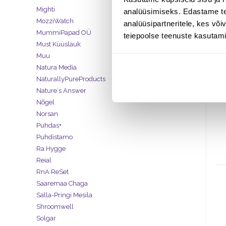
Mighti
analüüsimiseks. Edastame tea
MozziWatch
analüüsipartneritele, kes võ
MummiPapad OÜ
teiepoolse teenuste kasutami
Must Küüslauk
Muu
Natura Media
NaturallyPureProducts
Nature´s Answer
Nõgel
Norsan
Puhdas+
Puhdistamo
Ra Hygge
Reial
RnA ReSet
Saaremaa Chaga
Salla-Pringi Mesila
Shroomwell
Solgar