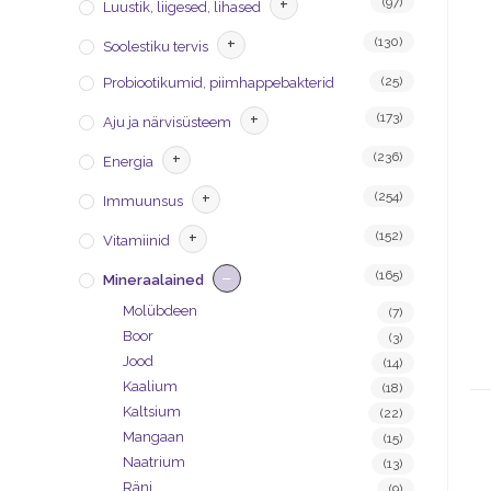
+
(97)
Luustik, liigesed, lihased
+
(130)
Soolestiku tervis
(25)
Probiootikumid, piimhappebakterid
+
(173)
Aju ja närvisüsteem
+
(236)
Energia
+
(254)
Immuunsus
+
(152)
Vitamiinid
−
(165)
Mineraalained
Molübdeen
(7)
Boor
(3)
Jood
(14)
Kaalium
(18)
Kaltsium
(22)
Mangaan
(15)
Naatrium
(13)
Räni
(9)