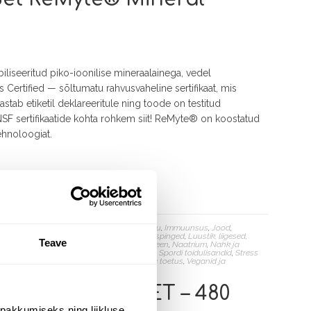
biliseeritud piko-ioonilise mineraalainega, vedel
 Certified — sõltumatu rahvusvaheline sertifikaat, mis
vastab etiketil deklareeritule ning toode on testitud
NSF sertifikaatide kohta rohkem siit! ReMyte® on koostatud
tehnoloogiat.
Hammaste tervis
,
Hormonaalne tasakaal
,
Ilu
,
Immuunsus
,
Jood
,
sium
,
Keskendumine
,
Kilpnääre
,
Kroom
,
Lihaspinged
,
Luustik, liigesed,
Teave
ngaan
,
Mehe tervis
,
Mineraalained
,
Molübdeen
,
Naatrium
,
Nahk ja
eem
,
Põletikuvastane
,
Puhkus ja uni
,
Seleen
,
Spordi toidulisandid
,
Stress
lik vananemine
,
Tsink/ vask
,
Vaimse tervise toetus
,
Veganid ja
 MINERAALAINET – 480
pakkumiseks ning liikluse