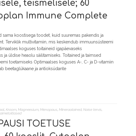
sele, teismelisele; 60
ytoplan Immune Complete
ad sama koostisega toodet, kuid suuremas pakendis ja
nt. Terviklik multivitamiin, mis keskendub immuunsüsteemi
timaalses koguses toitaineid igapäevaseks
ja üldise heaolu säilitamiseks. Toitained ja taimsed
mi toetamiseks Optimaalses koguses A-, C- ja D-vitamiin
ldab beetaglükaane ja antioksüdante
aal
,
Kroom
,
Magneesium
,
Menopaus
,
Mineraalained
,
Naise tervis
,
taimetoitlased
PAUSI TOETUSE