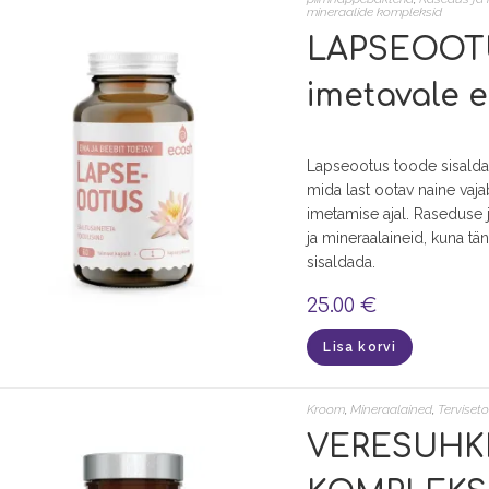
mineraalide kompleksid
LAPSEOOTUS
imetavale e
Lapseootus toode sisaldab 
mida last ootav naine vaj
imetamise ajal. Raseduse j
ja mineraalaineid, kuna täna
sisaldada.
25.00
€
Lisa korvi
Kroom
,
Mineraalained
,
Terviset
VERESUHK