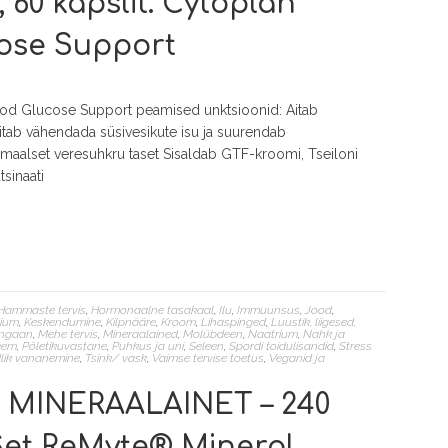
60 kapslit. Cytoplan
ose Support
lood Glucose Support peamised unktsioonid: Aitab
itab vähendada süsivesikute isu ja suurendab
maalset veresuhkru taset Sisaldab GTF-kroomi, Tseiloni
sinaati
Hammaste tervis
,
Hormonaalne tasakaal
,
Ilu
,
Immuunsus
,
Jood
,
sium
,
Keskendumine
,
Kilpnääre
,
Kroom
,
Lihaspinged
,
Luustik, liigesed,
ngaan
,
Mehe tervis
,
Mineraalained
,
Molübdeen
,
Naatrium
,
Nahk ja
eem
,
Põletikuvastane
,
Puhkus ja uni
,
Seleen
,
Spordi toidulisandid
,
Stress
lik vananemine
,
Tsink/ vask
,
Vaimse tervise toetus
,
Veganid ja
 MINERAALAINET – 240
Set ReMyte® Mineral