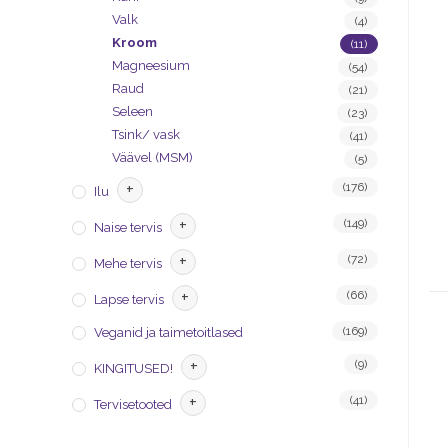
Valk
(4)
Kroom
(11)
Magneesium
(54)
Raud
(21)
Seleen
(23)
Tsink/ vask
(41)
Väävel (MSM)
(5)
+
(176)
Ilu
+
(149)
Naise tervis
+
(72)
Mehe tervis
+
(66)
Lapse tervis
(169)
Veganid ja taimetoitlased
+
(9)
KINGITUSED!
+
(41)
Tervisetooted