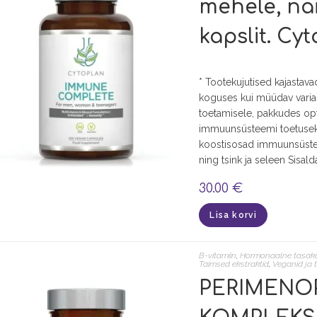
mehele, nai
kapslit. C
* Tootekujutised kajastav
koguses kui müüdav varia
toetamisele, pakkudes op
immuunsüsteemi toetuseks 
koostisosad immuunsüstee
ning tsink ja seleen Sisa
30.00
€
Lisa korvi
B-vitamiin
,
Hormonaalne tasak
Taimsed ekstraktid
,
Veganid ja 
PERIMENO