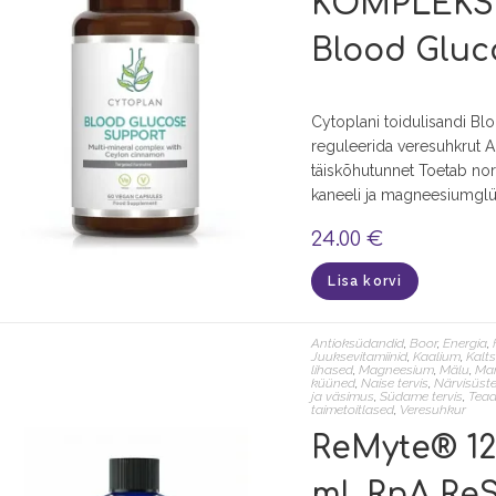
KOMPLEKS, 
Blood Gluc
Cytoplani toidulisandi B
reguleerida veresuhkrut A
täiskõhutunnet Toetab nor
kaneeli ja magneesiumglüt
24.00
€
Lisa korvi
Antioksüdandid
,
Boor
,
Energia
,
Juuksevitamiinid
,
Kaalium
,
Kalt
lihased
,
Magneesium
,
Mälu
,
Ma
küüned
,
Naise tervis
,
Närvisüst
ja väsimus
,
Südame tervis
,
Tead
taimetoitlased
,
Veresuhkur
ReMyte® 12
ml. RnA Re