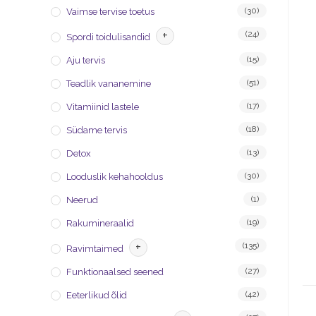
(30)
Vaimse tervise toetus
+
(24)
Spordi toidulisandid
(15)
Aju tervis
(51)
Teadlik vananemine
(17)
Vitamiinid lastele
(18)
Südame tervis
(13)
Detox
(30)
Looduslik kehahooldus
(1)
Neerud
(19)
Rakumineraalid
+
(135)
Ravimtaimed
(27)
Funktionaalsed seened
(42)
Eeterlikud õlid