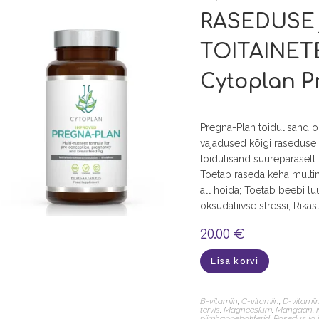
RASEDUSE 
TOITAINETE
Cytoplan P
Pregna-Plan toidulisand on
vajadused kõigi raseduse 
toidulisand suurepäraselt 
Toetab raseda keha multim
all hoida; Toetab beebi lu
oksüdatiivse stressi; Rika
20.00
€
Lisa korvi
B-vitamiin
,
C-vitamiin
,
D-vitamii
tervis
,
Magneesium
,
Mangaan
,
piimhappebakterid
,
Rasedus ja