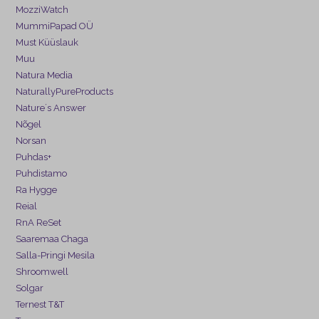
MozziWatch
MummiPapad OÜ
Must Küüslauk
Muu
Natura Media
NaturallyPureProducts
Nature´s Answer
Nõgel
Norsan
Puhdas+
Puhdistamo
Ra Hygge
Reial
RnA ReSet
Saaremaa Chaga
Salla-Pringi Mesila
Shroomwell
Solgar
Ternest T&T