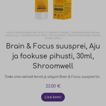
Aju ja närvisüsteem
,
Aju tervis
,
B-vitamiin
,
Energia
,
Funktionaalsed seened
,
Immuunsus
,
Keskendumine
,
Mälu
,
Närvisüsteem
,
Taimsed ekstraktid
,
Vaimse
tervise toetus
Brain & Focus suusprei, Aju
ja fookuse pihusti, 30ml,
Shroomwell
Toeta oma vaimset tervist ja selgust Brain & Focus suusprei toidulisandiga, mis on erakordne kombinatsioon populaarsest Lion's Mane ehk lõvilaka seenest, ashwagandhast, mündist ja B-grupi vitamiinidest. See toode aitab kaasa optimaalsele vaimsele ja kognitiivsele tegevusele (ashwagandha) ning normaalsele psühholoogilisele funktsioonile (vitamiinid B3, B1 ja B12). Samuti aitab see vähendada kurnatust ja väsimust (vitamiinid B3 ja B12)!
23.00
€
Lisa korvi