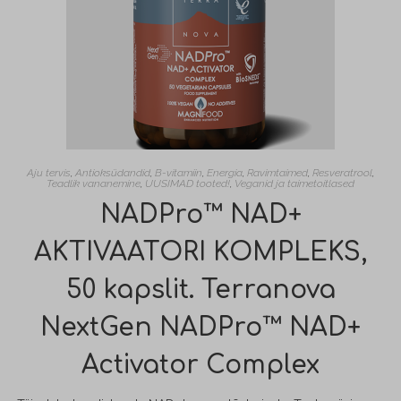
Aju tervis
,
Antioksüdandid
,
B-vitamiin
,
Energia
,
Ravimtaimed
,
Resveratrool
,
Teadlik vananemine
,
UUSIMAD tooted!
,
Veganid ja taimetoitlased
NADPro™ NAD+
AKTIVAATORI KOMPLEKS,
50 kapslit. Terranova
NextGen NADPro™ NAD+
Activator Complex