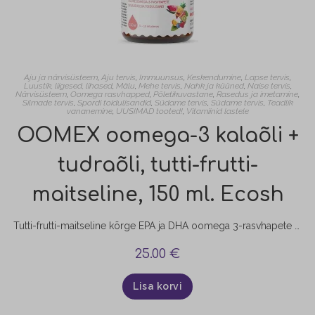
Aju ja närvisüsteem
,
Aju tervis
,
Immuunsus
,
Keskendumine
,
Lapse tervis
,
Luustik, liigesed, lihased
,
Mälu
,
Mehe tervis
,
Nahk ja küüned
,
Naise tervis
,
Närvisüsteem
,
Oomega rasvhapped
,
Põletikuvastane
,
Rasedus ja imetamine
,
Silmade tervis
,
Spordi toidulisandid
,
Südame tervis
,
Südame tervis
,
Teadlik
vananemine
,
UUSIMAD tooted!
,
Vitamiinid lastele
OOMEX oomega-3 kalaõli +
tudraõli, tutti-frutti-
maitseline, 150 ml. Ecosh
Tutti-frutti-maitseline kõrge EPA ja DHA oomega 3-rasvhapete sisaldusega ning taimse õliga rikastatud kalaõli OOMEX aitab hoida igapäevast normaalset asendamatute rasvhapete sisaldust kehas. Toode sisaldab tutti-frutti lõhna- ja maitseainet, mis muudab selle meeldivamaks ja sobivamaks ka lastele. Oomega-3 rasvhapped on asendamatud rasvhapped, mida organism ise ei suuda sünteesida ja mida saab vaid toiduga. Parimaks oomega-3 allikaks on rasvased kalad nagu makrell,…
25.00
€
Lisa korvi