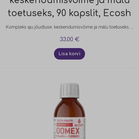
keskendumisvõime ja mälu
toetuseks, 90 kapslit, Ecosh
Kompleks aju jõudluse, keskendumisvõime ja mälu toetuseks. Sobib kasutamiseks pingelisel töö- ja õppeperioodil. Kõigile neile, kes tunnevad, et vajavad täiendavat abi keskendumist nõudvate ülesannete täitmisel. Bacopa monnieri toetab kognitiivseid funktsioone, keskendumisvõimet ja mälu. Roosilõhnaline kuldjuur ja Gotu Kola aitavad kaasa optimaalsele vaimsele tegevusele. Ginkgo Biloba toetab aju- ja perifeerset vereringet.
33.00
€
Lisa korvi