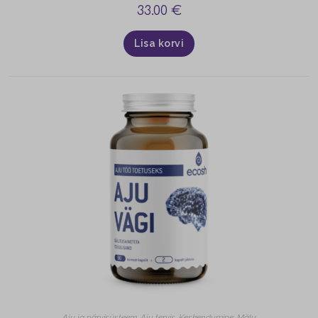
33.00
€
Lisa korvi
Aju ja närvisüsteem
,
Aju tervis
,
Keskendumine
,
Mälu