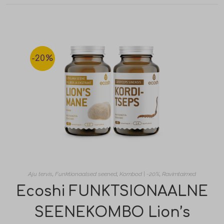
-20%
Aju tervis
,
Funktionaalsed seened
,
Kombod | -20%
,
Ravimtaimed
Ecoshi FUNKTSIONAALNE
SEENEKOMBO Lion’s