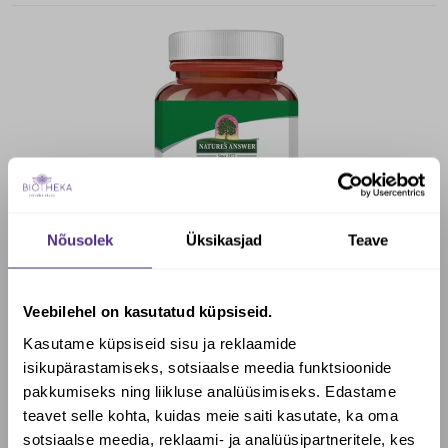
Nõusolek
Üksikasjad
Teave
Veebilehel on kasutatud küpsiseid.
Kasutame küpsiseid sisu ja reklaamide
Aju ja närvisüsteem
,
Aju tervis
,
Keskendumine
,
Stress ja väsimus
,
Vaimse
tervise toetus
,
Vereringlus
isikupärastamiseks, sotsiaalse meedia funktsioonide
AJUTÖÖ TOETUSE
pakkumiseks ning liikluse analüüsimiseks. Edastame
teavet selle kohta, kuidas meie saiti kasutate, ka oma
KOMPLEKS, 90 kapslit.
sotsiaalse meedia, reklaami- ja analüüsipartneritele, kes