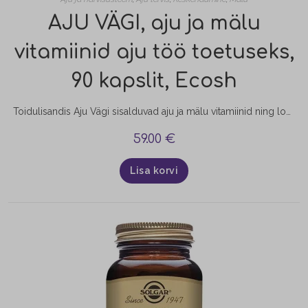
AJU VÄGI, aju ja mälu
vitamiinid aju töö toetuseks,
90 kapslit, Ecosh
Toidulisandis Aju Vägi sisalduvad aju ja mälu vitamiinid ning looduslikud taimed on mõeldud pika ja lühiajalise mälu toetuseks. Meie elutähtis organ aju reguleerib keha funktsioone, tõlgendab infot, töötleb emotsioone ning vastutab ka mälu, loovuse ja intelligentsuse eest. Aju normaalsel funktsioneerimisel ja mälu toetamisel mängivad olulist rolli teatud vitamiinid, mineraalid ning teisedki taimsed toitained, ilma milleta ei ole ajul oma tööks…
59.00
€
Lisa korvi