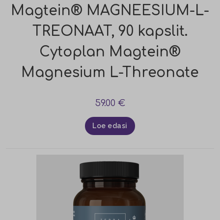
Magtein® MAGNEESIUM-L-
TREONAAT, 90 kapslit.
Cytoplan Magtein®
Magnesium L-Threonate
59.00
€
Loe edasi