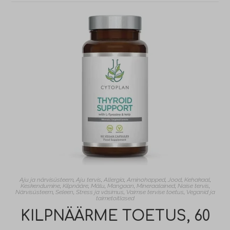
Aju ja närvisüsteem
,
Aju tervis
,
Allergia
,
Aminohapped
,
Jood
,
Kehakaal
,
Keskendumine
,
Kilpnääre
,
Mälu
,
Mangaan
,
Mineraalained
,
Naise tervis
,
Närvisüsteem
,
Seleen
,
Stress ja väsimus
,
Vaimse tervise toetus
,
Veganid ja
taimetoitlased
KILPNÄÄRME TOETUS, 60