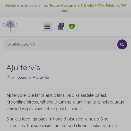
Oleme sinu jaoks olemas! Tootenõustamine E-R kella 9-17ni. Telefonil: 507
8831
0
0
Aju tervis
>
Tooted
>
Aju tervis
Ajutervis ei ole tähtis ainult täna, vaid ka aastate pärast.
Krooniline stress, vähene liikumine ja uni ning toitainetepuudus
võivad tasapisi vaimset selgust hajutada.
Sinu aju teeb iga päev miljoneid otsuseid ja hoiab Sind
liikumises. Kui see väsib, tunned seda kohe, keskendumine