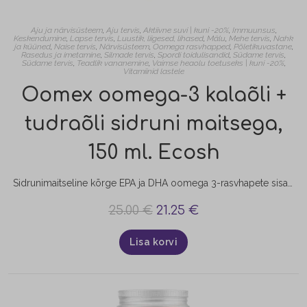
Aju ja närvisüsteem
,
Aju tervis
,
Aktiivne suvi | kuni -20%
,
Immuunsus
,
Keskendumine
,
Lapse tervis
,
Luustik, liigesed, lihased
,
Mälu
,
Mehe tervis
,
Nahk
ja küüned
,
Naise tervis
,
Närvisüsteem
,
Oomega rasvhapped
,
Põletikuvastane
,
Rasedus ja imetamine
,
Silmade tervis
,
Spordi toidulisandid
,
Südame tervis
,
Südame tervis
,
Teadlik vananemine
,
Vaimse heaolu toetuseks | kuni -20%
,
Vitamiinid lastele
Oomex oomega-3 kalaõli +
tudraõli sidruni maitsega,
150 ml. Ecosh
Sidrunimaitseline kõrge EPA ja DHA oomega 3-rasvhapete sisaldusega ning taimse õliga rikastatud kalaõli OOMEX aitab hoida igapäevast normaalset asendamatute rasvhapete sisaldust kehas. Oomega-3 rasvhapped on asendamatud rasvhapped, mida organism ise ei suuda sünteesida ja mida saab vaid toiduga. Parimaks oomega-3 allikaks on rasvased kalad nagu makrell, sardiin, lõhe, heeringas, tuunikala. Kuna mõnikord me ei söö kala piisavalt sageli, et saada…
25.00
€
21.25
€
Lisa korvi