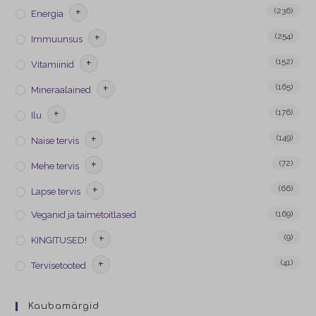
+
(236)
Energia
+
(254)
Immuunsus
+
(152)
Vitamiinid
+
(165)
Mineraalained
+
(176)
Ilu
+
(149)
Naise tervis
+
(72)
Mehe tervis
+
(66)
Lapse tervis
(169)
Veganid ja taimetoitlased
+
(9)
KINGITUSED!
+
(41)
Tervisetooted
Kaubamärgid