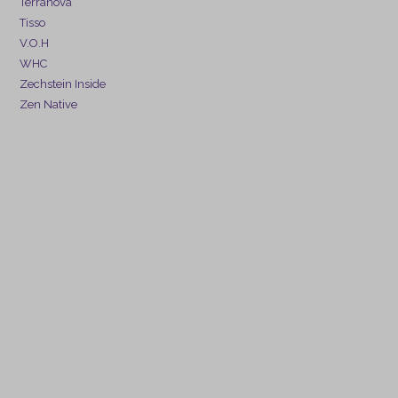
Terranova
Tisso
V.O.H
WHC
Zechstein Inside
Zen Native