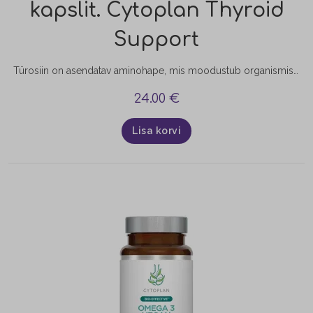
kapslit. Cytoplan Thyroid
Support
Türosiin on asendatav aminohape, mis moodustub organismis asendamatust aminohappest fenüülalaniinist. L-türosiin on oluline, sest: • Soodustab head tuju ja aitab võidelda stressiga; • Aitab vältida laiskust, apaatiat, kurvameelsust ja migreeni; • Aitab stressi maha võtta; • Aitab peavalude ja närvisüsteemihäirete korral; • Võib edukalt aidata kroonilise väsimuse sündroomi korral; • Tõstab aju töövõimet: aitab kaasa tähelepanu koondamisele ja mälu paranemisele;…
24.00
€
Lisa korvi