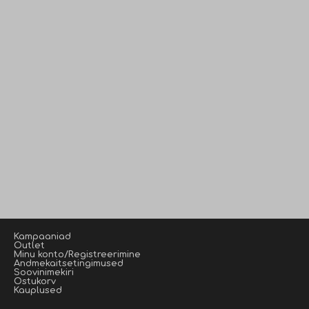
Kampaaniad
Outlet
Minu konto/Registreerimine
Andmekaitsetingimused
Soovinimekiri
Ostukorv
Kauplused