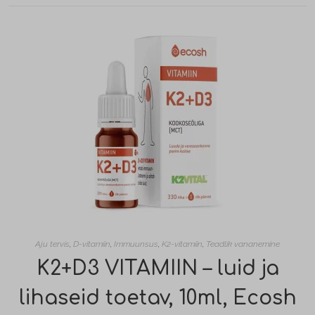
Aju tervis
,
D-vitamiin
,
Immuunsus
,
K2-vitamiin
,
Teadlik vananemine
K2+D3 VITAMIIN – luid ja
lihaseid toetav, 10ml, Ecosh