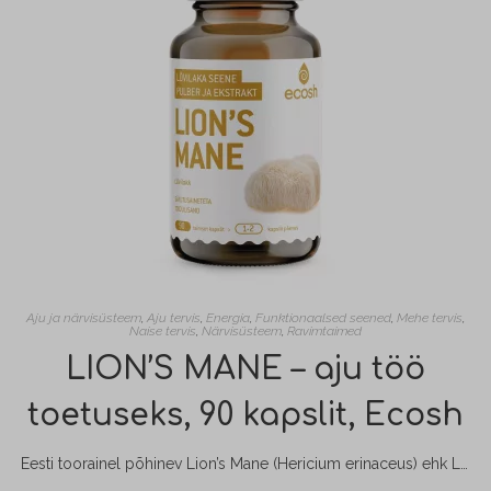
Aju ja närvisüsteem
,
Aju tervis
,
Energia
,
Funktionaalsed seened
,
Mehe tervis
,
Naise tervis
,
Närvisüsteem
,
Ravimtaimed
LION’S MANE – aju töö
toetuseks, 90 kapslit, Ecosh
Eesti toorainel põhinev Lion’s Mane (Hericium erinaceus) ehk Lõvilakk – korallnarmiku toode on pilvikulaadsete seltsi korallnarmikuliste sugukonda kuuluv söödav seeneliik, mida traditsioonilises Hiina meditsiinis kasutatakse üldtoonikuna ning laialdasemalt kasutusel keskendumise soodustamiseks ja aju töö toetuseks.