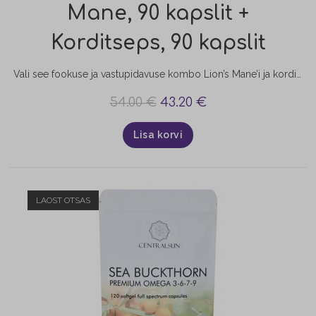
Mane, 90 kapslit +
Korditseps, 90 kapslit
Vali see fookuse ja vastupidavuse kombo Lion’s Mane’i ja korditsepsiga, kui soovid tõsta vaimset selgust ja keskendumisvõimet ning toetada oma igapäevast vastupidavust ja energiat. Lion’s Mane aitab toetada aju tööd ja närvisüsteemi, parandades mälu ja keskendumisvõimet. Korditseps lisab jõudu ja energiat, toetades organismi stressirohketes olukordades paremini toimetulekut ja aidates säilitada kestvat vastupidavust. Manustamine: Võta Lion’s Mane’i 1-2 kapslit hommikul koos toiduga, et alustada päeva vaimse selguse ja keskendumisega. Võta korditsepsi samuti hommikul 1 kuni 4 kapslit, et tõsta…
54.00
€
43.20
€
Lisa korvi
LAOST OTSAS