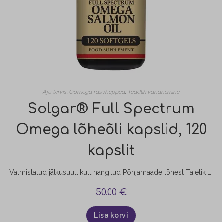
Aju tervis
,
Oomega rasvhapped
,
Teadlik vananemine
Solgar® Full Spectrum
Omega lõheõli kapslid, 120
kapslit
Valmistatud jätkusuutlikult hangitud Põhjamaade lõhest Täielik spekter oomega-rasvhappeid – 3, 5, 6, 7 ja 9 – looduslike triglütseriididena EPA ja DHA toetavad südame tervist; DHA toetab aju tervist ja nägemist Sisaldab D3-vitamiini immuunsüsteemi toetuseks Sisaldab karotenoid astaksantiiniSolgar® Full Spectrum Omega Lõheõli sisaldab täisspektrit oomega-rasvhappeid, aidates suurendada heade rasvade tarbimist, mis on vajalikud südame tervise hoidmiseks. See sisaldab ka D3-vitamiini, et…
50.00
€
Lisa korvi