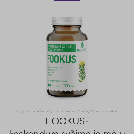
Aju ja närvisüsteem
,
Aju tervis
,
Keskendumine
,
Määramata
,
Mälu
FOOKUS-