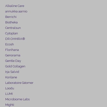
Alkaline Care
annukka aarnio
Berrichi
Biotheka
Centralsun
Cytoplan
DR.OHHIRA®
Ecosh
Florihana
Genorama
Gentle Day
Gold Collagen
Irja Salvid
Korilane
Laboratoire Géomer
Loodu
LUMI
Microbiome Labs
Mighti