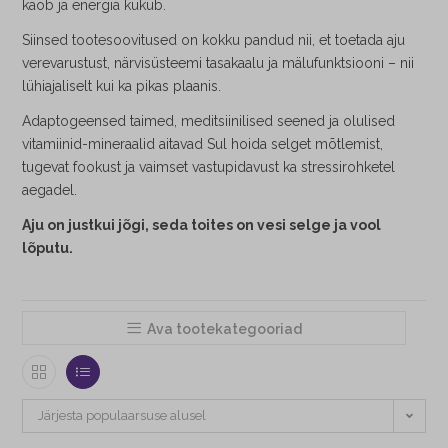
kaob ja energia kukub.
Siinsed tootesoovitused on kokku pandud nii, et toetada aju
verevarustust, närvisüsteemi tasakaalu ja mälufunktsiooni – nii
lühiajaliselt kui ka pikas plaanis.
Adaptogeensed taimed, meditsiinilised seened ja olulised
vitamiinid-mineraalid aitavad Sul hoida selget mõtlemist,
tugevat fookust ja vaimset vastupidavust ka stressirohketel
aegadel.
Aju on justkui jõgi, seda toites on vesi selge ja vool
lõputu.
Ava tootekategooriad
Järjesta populaarsuse alusel