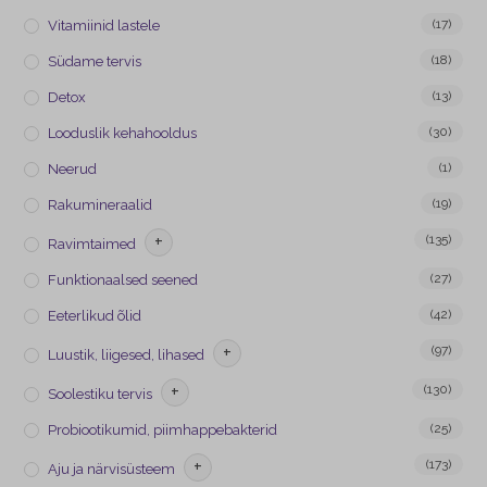
(17)
Vitamiinid lastele
(18)
Südame tervis
(13)
Detox
(30)
Looduslik kehahooldus
(1)
Neerud
(19)
Rakumineraalid
+
(135)
Ravimtaimed
(27)
Funktionaalsed seened
(42)
Eeterlikud õlid
+
(97)
Luustik, liigesed, lihased
+
(130)
Soolestiku tervis
(25)
Probiootikumid, piimhappebakterid
+
(173)
Aju ja närvisüsteem