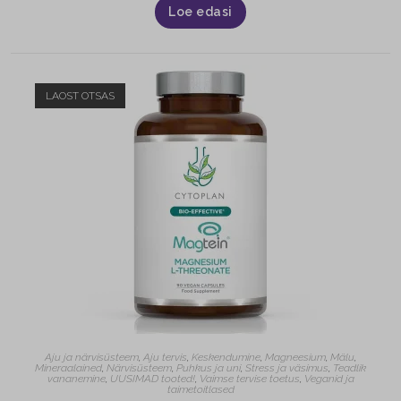
Loe edasi
LAOST OTSAS
Aju ja närvisüsteem
,
Aju tervis
,
Keskendumine
,
Magneesium
,
Mälu
,
Mineraalained
,
Närvisüsteem
,
Puhkus ja uni
,
Stress ja väsimus
,
Teadlik
vananemine
,
UUSIMAD tooted!
,
Vaimse tervise toetus
,
Veganid ja
taimetoitlased