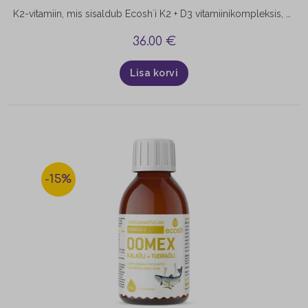
K2-vitamiin, mis sisaldub Ecosh`i K2 + D3 vitamiinikompleksis, on üks maailma kvaliteetseim ja paremini imenduv Kappa K2-vitamiin. See on 99,7% täielikult trans K2 MK-7, mis on identne looduses leiduva K2 molekuliga ja täielikult bioaktiivne, mis tähendab, et kasutades just seda K2-vitamiini menakinoon-7 vormi, saad oma luudele parimat võimalikku kasu. Aidates kaasa luukoe normaalsele moodustumisele ning lihaste ja vereringe normaalsele talitlusele,…
36.00
€
Lisa korvi
-15%