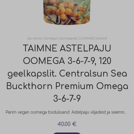
Aju tervis
,
Oomega rasvhapped
,
UUSIMAD tooted!
TAIMNE ASTELPAJU
OOMEGA 3-6-7-9, 120
geelkapslit. Centralsun Sea
Buckthorn Premium Omega
3-6-7-9
Parim vegan oomega toidulisand: Astelpaju viljadest ja seemneõlist valmistatud Omegia™ on ainulaadne, patenteeritud valem, mis sisaldab küllastumata rasvhapete tasakaalustatud vahekorda: Oomega 3-6-7-9. Lisaks sisaldab see ka palju antioksüdante, beeta- karoteeni, E-vitamiini ja taimseid steroole, mis on inimeste tervisele olulised. Omega 3, 6, 7 ja 9 – toitaineterikas kooslus loodusest: Omegia™ kvaliteetne astelpajuõli on tehtud marjadest, mis pärinevad Tiibeti platoolt. Astelpaju…
40.00
€