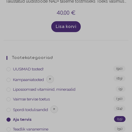
Täiustatud uudistoode NAD+ taseme tõstmiseks Toeks väsimuse, kurnatuse ja vananemisega seotud muutuste korral! Mis on NAD+? Nikotiinamiidadeniindinukleotiid (NAD+) on elutähtis koensüüm, mida leidub keha igas rakus ning mis on oluline energia tootmiseks, DNA parandamiseks ja rakkudevaheliseks signaaliedastuseks. NAD+ taseme langust seostatakse muu hulgas vananemisega. Anti-age toimega NAD+ aktivaator BioSNEDS™ NADPro™ NAD+ Activator on loodud toetama piisavat NAD+ taset organismis. Farmakokineetiliste…
40.00
€
Lisa korvi
Tootekategooriad
(90)
UUSIMAD tooted!
+
(63)
Kampaaniatooted
(5)
Liposoomsed vitamiinid, mineraalid
(30)
Vaimse tervise toetus
+
(24)
Spordi toidulisandid
(15)
Aju tervis
(51)
Teadlik vananemine