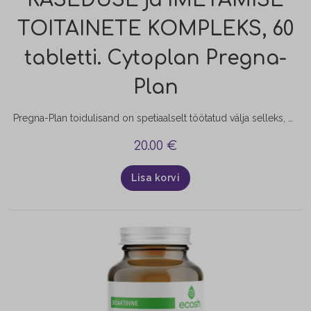
RASEDUSE ja IMETAMISE
TOITAINETE KOMPLEKS, 60
tabletti. Cytoplan Pregna-
Plan
Pregna-Plan toidulisand on spetiaalselt töötatud välja selleks, et katta organismi vajadused kõigi raseduse staadiumide ja imetamise ajal. Samuti sobib see toidulisand suurepäraselt ka rasedust planeerivale naisele. Pregna-Plan funktsioonid: Toetab raseda keha multimineraalide ja vitamiinidega; Aitab hormoontaset kontrolli all hoida; Toetab beebi luude ja lihaste arenemist; Toetab imuunsüsteemi ja hoiab ära oksüdatiivse stressi; Rikastab ema rinnapiima kaltsiumiga, mis on olnuline lapse…
20.00
€
Lisa korvi