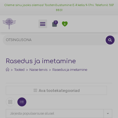
Oleme sinu jaoks olemas! Tootenõustamine E-R kella 9-17ni. Telefonil: 507
8831
0
0
Rasedus ja imetamine
>
Tooted
>
Naise tervis
>
Rasedus ja imetamine
Ava tootekategooriad
Järjesta populaarsuse alusel