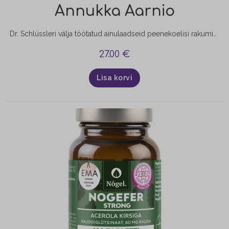
Annukka Aarnio
Dr. Schlüssleri välja töötatud ainulaadseid peenekoelisi rakumineraale saab kasutada otse raku toitmiseks. Nad imenduvad tõhusalt ja kiiresti suu ja neelu limaskesta kaudu inimese vereringesse ja liiguvad sealt edasi rakkudesse. Rakumineraalid aitavad organismil tavapärasest toidust ja toidulisanditest saadavaid jämedama fraktsiooniga mineraalaineid paremini omastada.
27.00
€
Lisa korvi