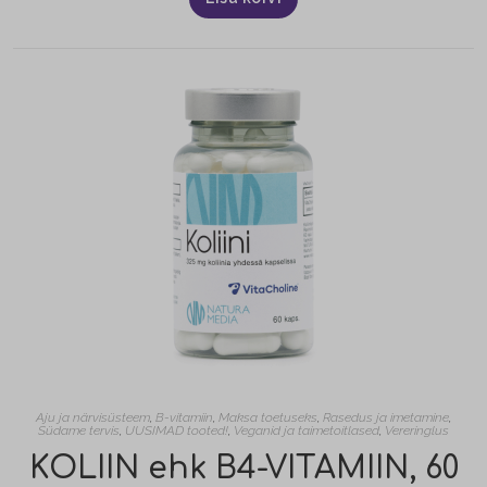
Aju ja närvisüsteem
,
B-vitamiin
,
Maksa toetuseks
,
Rasedus ja imetamine
,
Südame tervis
,
UUSIMAD tooted!
,
Veganid ja taimetoitlased
,
Vereringlus
KOLIIN ehk B4-VITAMIIN, 60