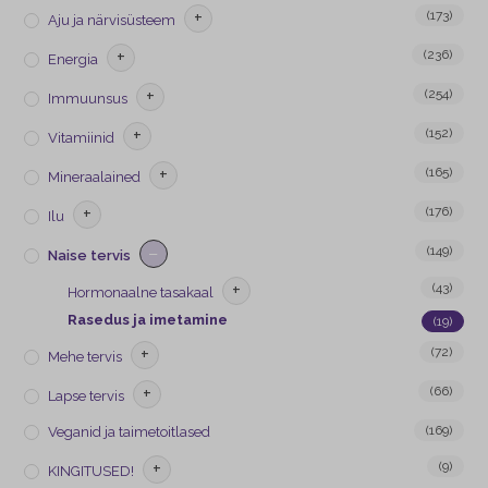
+
(173)
Aju ja närvisüsteem
+
(236)
Energia
+
(254)
Immuunsus
+
(152)
Vitamiinid
+
(165)
Mineraalained
+
(176)
Ilu
−
(149)
Naise tervis
+
(43)
Hormonaalne tasakaal
Rasedus ja imetamine
(19)
+
(72)
Mehe tervis
+
(66)
Lapse tervis
(169)
Veganid ja taimetoitlased
+
(9)
KINGITUSED!