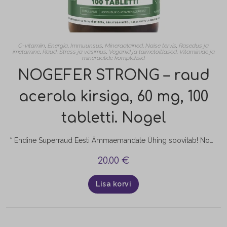
C-vitamiin
,
Energia
,
Immuunsus
,
Mineraalained
,
Naise tervis
,
Rasedus ja
imetamine
,
Raud
,
Stress ja väsimus
,
Veganid ja taimetoitlased
,
Vitamiinide ja
mineraalide kompleksid
NOGEFER STRONG – raud
acerola kirsiga, 60 mg, 100
tabletti. Nogel
* Endine Superraud Eesti Ämmaemandate Ühing soovitab! Nogefer Strong (vana nimega Superraud) sobib madala hemoglobiini korral, raseduse ajal ja vajadusel ka rauavarude täitmiseks (madal ferritiin). Toode sobib täiskasvanutele ja soovituslikult alates 12-eluaastast lastele. Kui mureks on vaid tühjenenud rauavarud (madal ferritiin), soovitame tavalist NOGEFER toidulisandit (vana nimega Raud). NOGEFER sobib ka madala hemoglobiini korral lastele. kõrge biosaadavusega hästi omastatav ja…
20.00
€
Lisa korvi