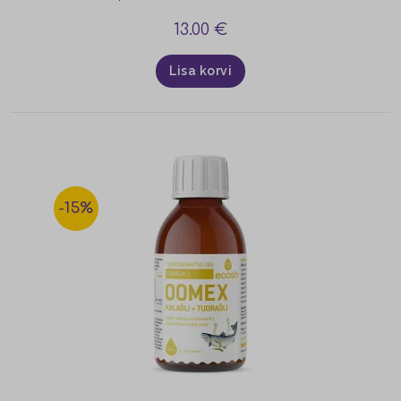
13.00
€
Lisa korvi
-15%