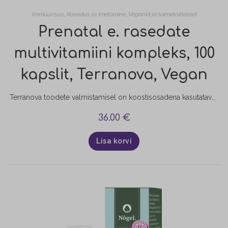
Immuunsus
,
Rasedus ja imetamine
,
Veganid ja taimetoitlased
Prenatal e. rasedate
multivitamiini kompleks, 100
kapslit, Terranova, Vegan
Terranova toodete valmistamisel on koostisosadena kasutatavad taimed kuivatatud külmkuivatamismeetodil, mis aitab säilita nende algse biokeemilise koostise. Taimede külmkuivatamine suurendab ka toitainete suuremat biokättesaadavust. Terranova Prenatal Multivitamin Complex on spetsiaalselt välja töötatud last ootavatele naistele, aga sobib hästi ka imetavatele emadele. See kompleks sisaldab kõiki peamisi vitamiine ja mineraalaineid, mis on vajalikud nii emale kui lootele lapse arenguperioodil. Sisaldab ka optimaalsetes…
36.00
€
Lisa korvi