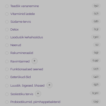
(51)
Teadlik vananemine
(17)
Vitamiinid lastele
(18)
Südame tervis
(13)
Detox
(30)
Looduslik kehahooldus
(1)
Neerud
(19)
Rakumineraalid
+
(135)
Ravimtaimed
(27)
Funktionaalsed seened
(42)
Eeterlikud õlid
+
(97)
Luustik, liigesed, lihased
+
(130)
Soolestiku tervis
(25)
Probiootikumid, piimhappebakterid