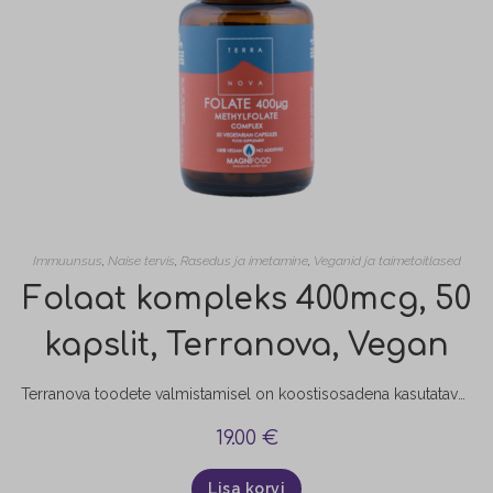
Immuunsus
,
Naise tervis
,
Rasedus ja imetamine
,
Veganid ja taimetoitlased
Folaat kompleks 400mcg, 50
kapslit, Terranova, Vegan
Terranova toodete valmistamisel on koostisosadena kasutatavad taimed kuivatatud külmkuivatamismeetodil, mis aitab säilita nende algse biokeemilise koostise. Taimede külmkuivatamine suurendab ka toitainete suuremat biokättesaadavust. Folaat aitab vähendada väsimust ja kurnatust, osaleb rakujagunemise protsessis ja aitab kaasa paljudele muudele funktsioonidele. Folaat aitab kaasa ka kudede kasvule naise organismis raseduse ajal. Raseduse planeerimisel ja rasedatel soovitatakse tarbida 400mcg foolhapet päevas.
19.00
€
Lisa korvi