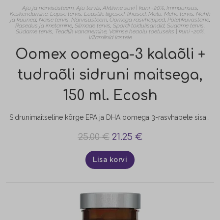
Aju ja närvisüsteem
,
Aju tervis
,
Aktiivne suvi | kuni -20%
,
Immuunsus
,
Keskendumine
,
Lapse tervis
,
Luustik, liigesed, lihased
,
Mälu
,
Mehe tervis
,
Nahk
ja küüned
,
Naise tervis
,
Närvisüsteem
,
Oomega rasvhapped
,
Põletikuvastane
,
Rasedus ja imetamine
,
Silmade tervis
,
Spordi toidulisandid
,
Südame tervis
,
Südame tervis
,
Teadlik vananemine
,
Vaimse heaolu toetuseks | kuni -20%
,
Vitamiinid lastele
Oomex oomega-3 kalaõli +
tudraõli sidruni maitsega,
150 ml. Ecosh
Sidrunimaitseline kõrge EPA ja DHA oomega 3-rasvhapete sisaldusega ning taimse õliga rikastatud kalaõli OOMEX aitab hoida igapäevast normaalset asendamatute rasvhapete sisaldust kehas. Oomega-3 rasvhapped on asendamatud rasvhapped, mida organism ise ei suuda sünteesida ja mida saab vaid toiduga. Parimaks oomega-3 allikaks on rasvased kalad nagu makrell, sardiin, lõhe, heeringas, tuunikala. Kuna mõnikord me ei söö kala piisavalt sageli, et saada…
25.00
€
21.25
€
Lisa korvi