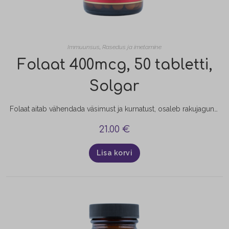
Immuunsus
,
Rasedus ja imetamine
Folaat 400mcg, 50 tabletti,
Solgar
Folaat aitab vähendada väsimust ja kurnatust, osaleb rakujagunemise protsessis ja aitab kaasa paljudele muudele funktsioonidele. Folaat aitab kaasa ka kudede kasvule naise organismis raseduse ajal. Raseduse planeerimisel ja rasedatel soovitatakse tarbida 400mcg foolhapet päevas.
21.00
€
Lisa korvi