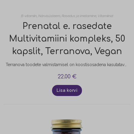
B-vitamiin
,
Närvisüsteem
,
Rasedus ja imetamine
,
Vitamiinid
Prenatal e. rasedate
Multivitamiini kompleks, 50
kapslit, Terranova, Vegan
Terranova toodete valmistamisel on koostisosadena kasutatavad taimed kuivatatud külmkuivatusmeetodil, mis aitab säilita nende algse biokeemilise koostise. Taimede külmkuivatamine suurendab ka toitainete suuremat biokättesaadavust. Terranova Prenatal Multivitamin Complex on spetsiaalselt välja töötatud last ootavatele naistele, aga sobib hästi ka imetavatele emadele. See kompleks sisaldab kõiki peamisi vitamiine ja mineraalaineid, mis on vajalikud nii emale kui lootele lapse arenguperioodil. Sisaldab ka optimaalsetes…
22.00
€
Lisa korvi