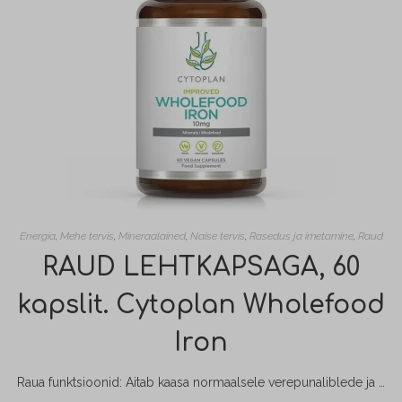
Energia
,
Mehe tervis
,
Mineraalained
,
Naise tervis
,
Rasedus ja imetamine
,
Raud
RAUD LEHTKAPSAGA, 60
kapslit. Cytoplan Wholefood
Iron
Raua funktsioonid: Aitab kaasa normaalsele verepunaliblede ja hemoglobiini moodustumisele; Aitab transportida hapniku kehas; Aitab vähendada väsimust ja kurnatust.