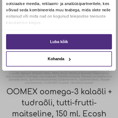
sotsiaalse meedia, reklaami- ja analüüsipartneritele, kes
Soovid saada Biotheka e-poes
võivad seda kombineerida muu teabega, mida olete neile
allahindlust?
esitanud või mida nad on kogunud teiepoolse teenuste
kasutamise käigus.
Jah, soovin soodustust
Luba kõik
Ei, maksan täishinda
Kohanda
Aju ja närvisüsteem
,
Aju tervis
,
Immuunsus
,
Keskendumine
,
Lapse tervis
,
Luustik, liigesed, lihased
,
Mälu
,
Mehe tervis
,
Nahk ja küüned
,
Naise tervis
,
Närvisüsteem
,
Oomega rasvhapped
,
Põletikuvastane
,
Rasedus ja imetamine
,
Silmade tervis
,
Spordi toidulisandid
,
Südame tervis
,
Südame tervis
,
Teadlik
vananemine
,
UUSIMAD tooted!
,
Vitamiinid lastele
OOMEX oomega-3 kalaõli +
tudraõli, tutti-frutti-
maitseline, 150 ml. Ecosh