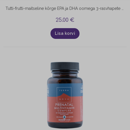
Tutti-frutti-maitseline kõrge EPA ja DHA oomega 3-rasvhapete sisaldusega ning taimse õliga rikastatud kalaõli OOMEX aitab hoida igapäevast normaalset asendamatute rasvhapete sisaldust kehas. Toode sisaldab tutti-frutti lõhna- ja maitseainet, mis muudab selle meeldivamaks ja sobivamaks ka lastele. Oomega-3 rasvhapped on asendamatud rasvhapped, mida organism ise ei suuda sünteesida ja mida saab vaid toiduga. Parimaks oomega-3 allikaks on rasvased kalad nagu makrell,…
25.00
€
Lisa korvi