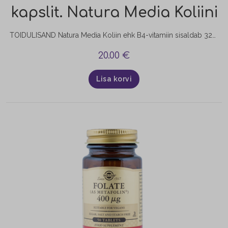
kapslit. Natura Media Koliini
TOIDULISAND Natura Media Koliin ehk B4-vitamiin sisaldab 325 mg koliini ühes taimses kapslis. VitaCholine® koliini bitartraat on hästi imenduv koliini vorm. Aitab säilitada normaalset maksa talitlust ja aitab kaasa normaalsele rasvade ja homotsüsteiini ainevahetusele.
20.00
€
Lisa korvi