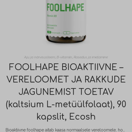
Aju ja närvisüsteem
,
B-vitamiin
,
Rasedus ja imetamine
FOOLHAPE BIOAKTIIVNE –
VERELOOMET JA RAKKUDE
JAGUNEMIST TOETAV
(kaltsium L-metüülfolaat), 90
kapslit, Ecosh
Bioaktiivne foolhape aitab kaasa normaalsele vereloomele, homotsüsteiini normaalsele ainevahetusele, psühholoogilistele funktsioonidele, immuunsüsteemi normaalsele talitusele ja väsimuse ning kurnatuse vähendamisele.