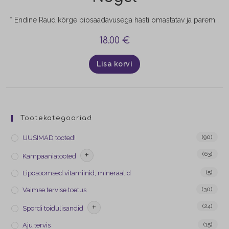
* Endine Raud kõrge biosaadavusega hästi omastatav ja paremini talutavam rauddiglütsinaat looduslik C-vitamiin acerolast 1 tablett = 30 mg rauda 1 purk = 100 tabletti 1 toode = annetus Lastefondile sobib ka veganitele sobib purustatuna alates 6ndast elukuust Vaid 4 koostisosa. Kontrollitud gluteenivaba. Raua ja C-vitamiini sisaldus on laboris kontollitud.
18.00
€
Lisa korvi
Tootekategooriad
(90)
UUSIMAD tooted!
+
(63)
Kampaaniatooted
(5)
Liposoomsed vitamiinid, mineraalid
(30)
Vaimse tervise toetus
+
(24)
Spordi toidulisandid
(15)
Aju tervis