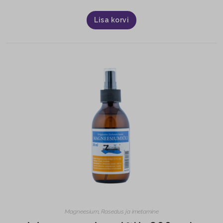
Lisa korvi
Magneesium
,
Rasedus ja imetamine