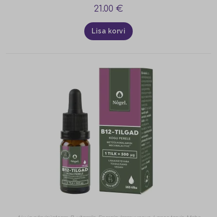
21.00
€
Lisa korvi