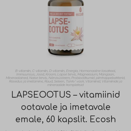
B-vitamiin
,
C-vitamiin
,
D-vitamiin
,
Energia
,
Hormonaalne tasakaal
,
Immuunsus
,
Jood
,
Kroom
,
Lapse tervis
,
Magneesium
,
Mangaan
,
Mineraalained
,
Naise tervis
,
Närvisüsteem
,
Probiootikumid, piimhappebakterid
,
Rasedus ja imetamine
,
Raud
,
Seleen
,
Tsink/ vask
,
Vitamiinid
,
Vitamiinide ja
mineraalide kompleksid
LAPSEOOTUS – vitamiinid
ootavale ja imetavale
emale, 60 kapslit. Ecosh