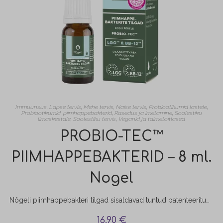
Immuunsus
,
Lapse tervis
,
Mehe tervis
,
Naise tervis
,
Probiootikumid lastele
,
Probiootikumid, piimhappebakterid
,
Rasedus ja imetamine
,
Soolestiku
limaskestale
,
Soolestiku tervis
,
Veganid ja taimetoitlased
PROBIO-TEC™
PIIMHAPPEBAKTERID – 8 ml.
Nogel
Nôgeli piimhappebakteri tilgad sisaldavad tuntud patenteeritud piimhappebaktereid. BB-12™ on enim uuritud bifidobakter ja LGG™ enim dokumenteeritud piimhappebakteri tüvi kogu maailmas. Toode on sobilik kogu perele.
16.90
€