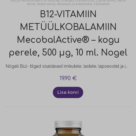
Aju ja närvisüsteem
,
B-vitamiin
,
Energia
,
Immuunsus
,
Lapse tervis
,
Mehe
tervis
,
Naise tervis
,
Rasedus ja imetamine
,
Vitamiinid
B12-VITAMIIN
METÜÜLKOBALAMIIN
MecobalActive® – kogu
perele, 500 μg, 10 ml. Nogel
Nôgeli B12- tilgad sisaldavad imikutele, lastele, lapseootel ja imetavatele naistele turvaliseks peetavat metüülkobalamiini MecobalActive® kujul, mis on keskkonnasõbralikult valmistatud üks puhtamaid B12-vitamiini vorme.
19.90
€
Lisa korvi