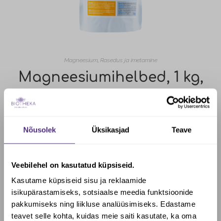
Magneesium
,
Rasedus ja imetamine
Magneesiumihelbed, 1 kg,
Zechstein Inside
Looduslikud lõhnatud magneesiumihelbed keha- ja jalavannide tegemiseks. Zechstein Inside® magneesiumkloriid pärineb 1600 m sügavusest maapõuest – 250 miljonit aastat tagasi Loode-Euroopas eksisteerinud iidsest Zechstein’i merest.
Nõusolek
Üksikasjad
Teave
12.00
€
Lisa korvi
Veebilehel on kasutatud küpsiseid.
Kasutame küpsiseid sisu ja reklaamide
isikupärastamiseks, sotsiaalse meedia funktsioonide
pakkumiseks ning liikluse analüüsimiseks. Edastame
teavet selle kohta, kuidas meie saiti kasutate, ka oma