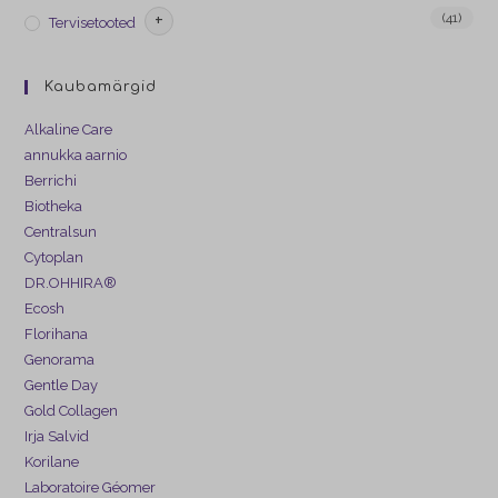
+
(41)
Tervisetooted
Kaubamärgid
Alkaline Care
annukka aarnio
Berrichi
Biotheka
Centralsun
Cytoplan
DR.OHHIRA®
Ecosh
Florihana
Genorama
Gentle Day
Gold Collagen
Irja Salvid
Korilane
Laboratoire Géomer