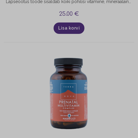
Lapseootus toode sisaldab kõiki põhilisi vitamiine, mineraalaineid ja mikroelemente, mida last ootav naine vajab loote täisväärtuslikuks arenguks kandmise ning hiljem imetamise ajal. Raseduse ja imetamise ajal vajavad naised oluliselt rohkem vitamiine ja mineraalaineid, kuna tänapäeva toit ei pruugi kõiki olulisi toitaineid piisavalt sisaldada.
25.00
€
Lisa korvi