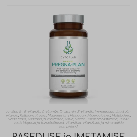
A-vitamiin
,
B-vitamiin
,
C-vitamiin
,
D-vitamiin
,
E-vitamiin
,
Immuunsus
,
Jood
,
K2-
vitamiin
,
Kaltsium
,
Kroom
,
Magneesium
,
Mangaan
,
Mineraalained
,
Molübdeen
,
Naise tervis
,
Rasedus ja imetamine
,
Raud
,
Seleen
,
Taimsed ekstraktid
,
Tsink/
vask
,
Veganid ja taimetoitlased
,
Vitamiinid
,
Vitamiinide ja mineraalide
kompleksid