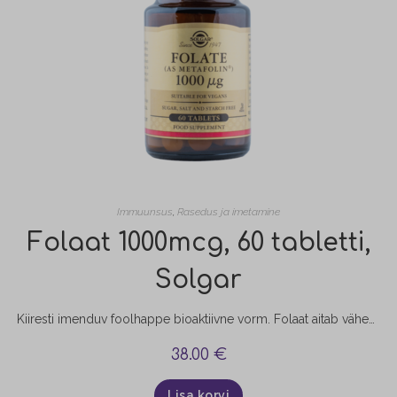
Immuunsus
,
Rasedus ja imetamine
Folaat 1000mcg, 60 tabletti,
Solgar
Kiiresti imenduv foolhappe bioaktiivne vorm. Folaat aitab vähendada väsimust ja kurnatust, osaleb rakujagunemise protsessis ja aitab kaasa paljudele muudele funktsioonidele. Folaat aitab kaasa ka kudede kasvule naise organismis raseduse ajal.
38.00
€
Lisa korvi