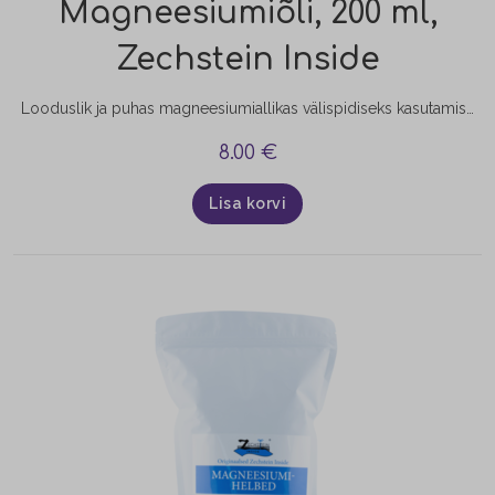
Magneesiumiõli, 200 ml,
Zechstein Inside
Looduslik ja puhas magneesiumiallikas välispidiseks kasutamiseks. Magneesiumkloriid pärineb 1600 m sügavuselt maapõuest – 250 miljonit aastat tagasi Loode-Euroopas eksisteerinud iidsest Zechstein’i merest.
8.00
€
Lisa korvi