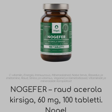
C-vitamiin
,
Energia
,
Immuunsus
,
Mineraalained
,
Naise tervis
,
Rasedus ja
imetamine
,
Raud
,
Stress ja väsimus
,
Veganid ja taimetoitlased
,
Vitamiinide ja
mineraalide kompleksid
NOGEFER – raud acerola
kirsiga, 60 mg, 100 tabletti.
Nogel