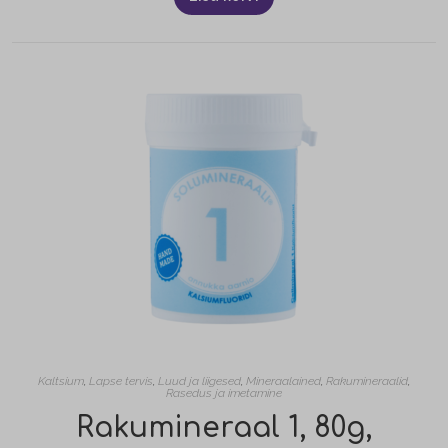
Kaltsium
,
Lapse tervis
,
Luud ja liigesed
,
Mineraalained
,
Rakumineraalid
,
Rasedus ja imetamine
Rakumineraal 1, 80g,