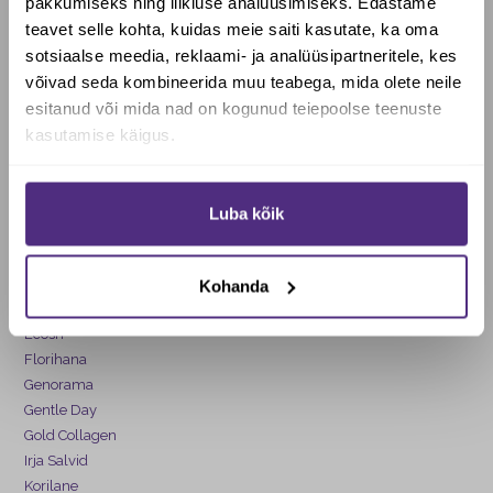
pakkumiseks ning liikluse analüüsimiseks. Edastame
+
(9)
KINGITUSED!
teavet selle kohta, kuidas meie saiti kasutate, ka oma
+
(41)
Tervisetooted
sotsiaalse meedia, reklaami- ja analüüsipartneritele, kes
Soovid saada Biotheka e-poes
võivad seda kombineerida muu teabega, mida olete neile
allahindlust?
esitanud või mida nad on kogunud teiepoolse teenuste
Kaubamärgid
kasutamise käigus.
Alkaline Care
annukka aarnio
Jah, soovin soodustust
Berrichi
Luba kõik
Ei, maksan täishinda
Biotheka
Centralsun
Cytoplan
Kohanda
DR.OHHIRA®
Ecosh
Florihana
Genorama
Gentle Day
Gold Collagen
Irja Salvid
Korilane