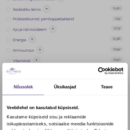
+
(130)
Soolestiku tervis
(25)
Probiootikumid, piimhappebakterid
+
(173)
Aju ja närvisüsteem
+
(236)
Energia
+
(254)
Immuunsus
+
(152)
Vitamiinid
+
(165)
Mineraalained
+
(176)
Ilu
Nõusolek
Üksikasjad
Teave
+
(149)
Naise tervis
+
(72)
Mehe tervis
Veebilehel on kasutatud küpsiseid.
+
(66)
Lapse tervis
Kasutame küpsiseid sisu ja reklaamide
(169)
Veganid ja taimetoitlased
isikupärastamiseks, sotsiaalse meedia funktsioonide