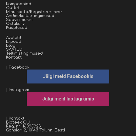
Kampaaniad
Outlet
Minu konto/Registreerimine
Andmekaitsetingimused
Soovinimekiri
Ostukorv
Kauplused
Avaleht
E-pood
Blogi
SAATED
Tellimistingimused
Kontakt
| Facebook
Jälgi meid Facebookis
| Instagram
Jälgi meid Instagramis
| Kontakt
Bioteek OÜ
Reg. nr: 16095928
Gonsiori 2, 10143 Tallinn, Eesti