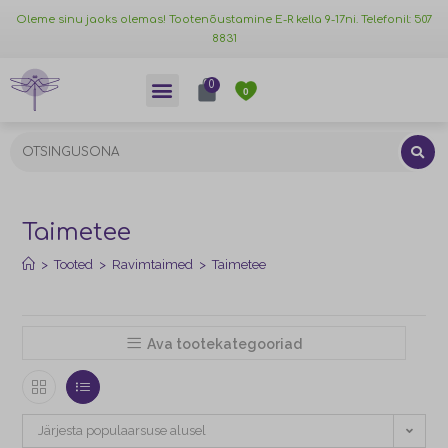
Oleme sinu jaoks olemas! Tootenõustamine E-R kella 9-17ni. Telefonil: 507
8831
0
0
Taimetee
>
Tooted
>
Ravimtaimed
>
Taimetee
Ava tootekategooriad
Järjesta populaarsuse alusel