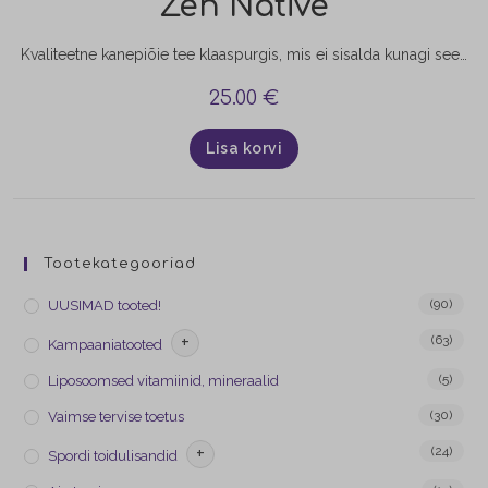
Zen Native
Kvaliteetne kanepiõie tee klaaspurgis, mis ei sisalda kunagi seemneid ega lõhna nagu hein. Kodumaine, käsitsi korjatud, meeldiva lõhna ja maitsega. Rahustav, lõõgastav, põletikuvastane ja organismi toetav. Sobib unetuse leevendamiseks, ärevuse rahustamiseks, ülepingutusest taastumiseks, peavalude vähendamiseks.
25.00
€
Lisa korvi
Tootekategooriad
(90)
UUSIMAD tooted!
+
(63)
Kampaaniatooted
(5)
Liposoomsed vitamiinid, mineraalid
(30)
Vaimse tervise toetus
+
(24)
Spordi toidulisandid