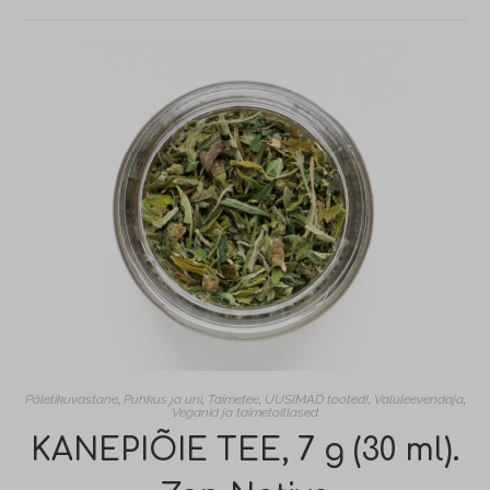
Põletikuvastane
,
Puhkus ja uni
,
Taimetee
,
UUSIMAD tooted!
,
Valuleevendaja
,
Veganid ja taimetoitlased
KANEPIÕIE TEE, 7 g (30 ml).