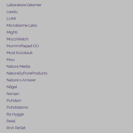
Laboratoire Géomer
Loodu
LUMI
Microbiome Labs
Mighti
MozziWatch
MummiPapad OÜ
Must Küüslauk
Muu
Natura Media
NaturallyPureProducts
Nature´s Answer
Nõgel
Norsan
Puhdas+
Puhdistamo
Ra Hygge
Reial
RnA ReSet