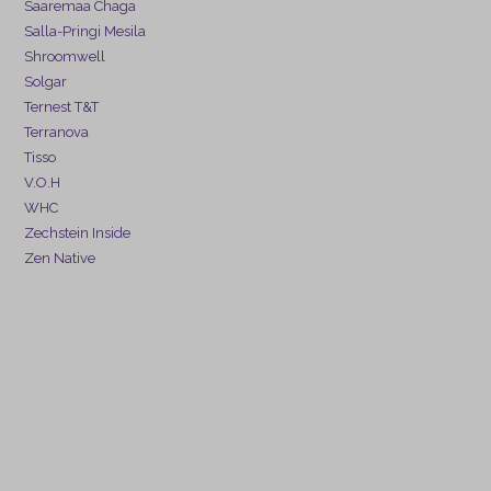
Saaremaa Chaga
Salla-Pringi Mesila
Shroomwell
Solgar
Ternest T&T
Terranova
Tisso
V.O.H
WHC
Zechstein Inside
Zen Native