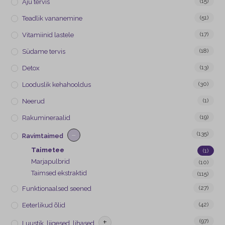
(15)
Aju tervis
(51)
Teadlik vananemine
(17)
Vitamiinid lastele
(18)
Südame tervis
(13)
Detox
(30)
Looduslik kehahooldus
(1)
Neerud
(19)
Rakumineraalid
−
(135)
Ravimtaimed
Taimetee
(1)
Marjapulbrid
(10)
Taimsed ekstraktid
(115)
(27)
Funktionaalsed seened
(42)
Eeterlikud õlid
+
(97)
Luustik, liigesed, lihased