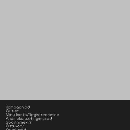
Kampaaniad
Outlet
Minu konto/Registreerimine
Andmekaitsetingimused
Soovinimekiri
Ostukorv