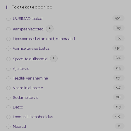
Tootekategooriad
(90)
UUSIMAD tooted!
+
(63)
Kampaaniatooted
(5)
Liposoomsed vitamiinid, mineraalid
(30)
Vaimse tervise toetus
+
(24)
Spordi toidulisandid
(15)
Aju tervis
(51)
Teadlik vananemine
(17)
Vitamiinid lastele
(18)
Südame tervis
(13)
Detox
(30)
Looduslik kehahooldus
(1)
Neerud