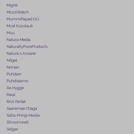
Mighti
MozziWatch
MummiPapad OÜ
Must Küüslauk
Muu
Natura Media
NaturallyPureProducts
Nature´s Answer
Nõgel
Norsan
Puhdas+
Puhdistamo
Ra Hygge
Reial
RnA ReSet
Saaremaa Chaga
Salla-Pringi Mesila
Shroomwell
Solgar