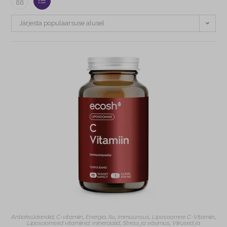
Järjesta populaarsuse alusel
Antioksüdandid
,
C-vitamiin
,
Energia
,
Ilu
,
Immuunsus
,
Liposoomne C-Vitamiin
,
Liposoomsed vitamiinid, mineraalid
,
Stress ja väsimus
,
Viirused ja