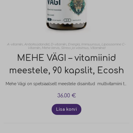
A-vitamiin
,
Antioksüdandid
,
D-vitamiin
,
Energia
,
Immuunsus
,
Liposoomne C-
Vitamiin
,
Mehe tervis
,
Stress ja väsimus
,
Vitamiinid
MEHE VÄGI – vitamiinid
meestele, 90 kapslit, Ecosh
Mehe Vägi on spetsiaalselt meestele disainitud multivitamiini toode, mis sisaldab kõiki olulisi toitaineid, et toetada igapäevaselt ja igakülgselt meeste vaimset ning füüsilist tervist.
36.00
€
Lisa korvi