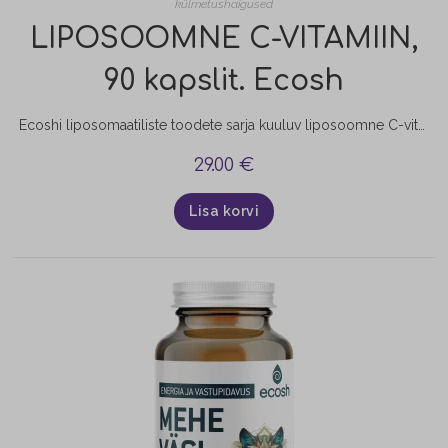
külmetushaigused
LIPOSOOMNE C-VITAMIIN,
90 kapslit. Ecosh
Ecoshi liposomaatiliste toodete sarja kuuluv liposoomne C-vitamiin aitab kaasa: tõhusamale immuunsüsteemi talitlusele; energiavahetusele; väsimuse ja kurnatuse vähendamisele.
29.00
€
Lisa korvi