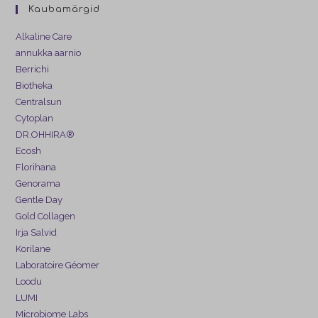
Kaubamärgid
Alkaline Care
annukka aarnio
Berrichi
Biotheka
Centralsun
Cytoplan
DR.OHHIRA®
Ecosh
Florihana
Genorama
Gentle Day
Gold Collagen
Irja Salvid
Korilane
Laboratoire Géomer
Loodu
LUMI
Microbiome Labs