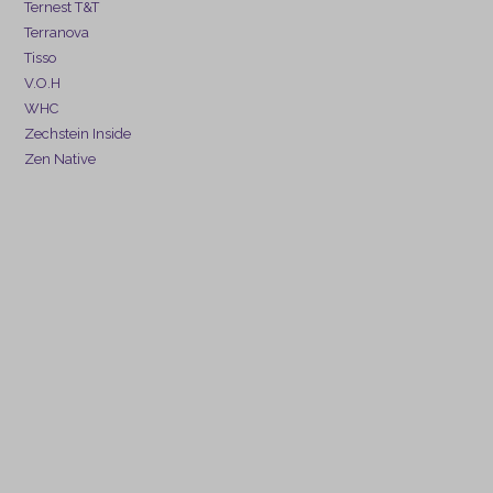
Ternest T&T
Terranova
Tisso
V.O.H
WHC
Zechstein Inside
Zen Native