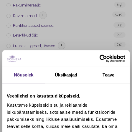
(19)
Rakumineraalid
+
(135)
Ravimtaimed
(27)
Funktionaalsed seened
(42)
Eeterlikud õlid
+
(97)
Luustik, liigesed, lihased
+
(130)
Soolestiku tervis
(25)
Probiootikumid, piimhappebakterid
Nõusolek
Üksikasjad
Teave
+
(173)
Aju ja närvisüsteem
+
(236)
Energia
Veebilehel on kasutatud küpsiseid.
+
(254)
Immuunsus
Kasutame küpsiseid sisu ja reklaamide
−
(152)
Vitamiinid
isikupärastamiseks, sotsiaalse meedia funktsioonide
A-vitamiin
(14)
pakkumiseks ning liikluse analüüsimiseks. Edastame
B-vitamiin
(49)
teavet selle kohta, kuidas meie saiti kasutate, ka oma
−
(52)