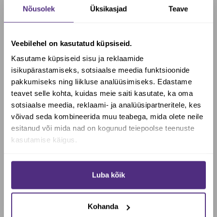
PhytO2X (beetakaoteen, l-askorbiinhape).
Nõusolek
Üksikasjad
Teave
Päevane annus 1 kapsel sisaldab:
Lagritsajuure ekstrakt (<1 % glütsürrütsiinhape) – 250
Veebilehel on kasutatud küpsiseid.
mg
Kasutame küpsiseid sisu ja reklaamide
Lagritsajuure pulber – 225 mg
isikupärastamiseks, sotsiaalse meedia funktsioonide
pakkumiseks ning liikluse analüüsimiseks. Edastame
Soovituslik päevane kogus: 1- 3 kapslit päevas koos
teavet selle kohta, kuidas meie saiti kasutate, ka oma
toiduga.
Mitte ületada päevaseks tarbimiseks soovitatavat
sotsiaalse meedia, reklaami- ja analüüsipartneritele, kes
kogust!
Soovid saada Biotheka e-poes
võivad seda kombineerida muu teabega, mida olete neile
allahindlust?
esitanud või mida nad on kogunud teiepoolse teenuste
Mitte kasutada toidulisandit mitmekesise toitumise
kasutamise käigus.
asendajana!
Säilitada toatemperatuuril. Hoida toodet lastele kättesaamatus
Jah, soovin soodustust
kohas.
Luba kõik
Raseduse, imetamise, ravimite võtmise või tervisehäirete
Ei, maksan täishinda
korral konsulteerige enne toote kasutamist arstiga.
Kohanda
Parim enne: vt pakendilt