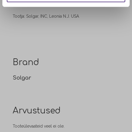
Partii nr: vt pakendilt
Tootja: Solgar, INC, Leonia N.J. USA
Brand
Solgar
Arvustused
Tooteülevaateid veel ei ole.