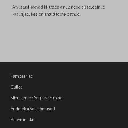
Arvustust saavad kirjutada ainult need sisseloginud
kasutajad, kes on antud toote ostnud.
Kampaaniad
Outlet
Minu konto/Registreerimine
Andmekaitsetingimused
Soovinimekiri