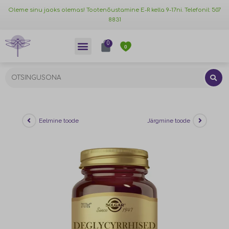
Oleme sinu jaoks olemas! Tootenõustamine E-R kella 9-17ni. Telefonil: 507
8831
0
0
Eelmine toode
Järgmine toode