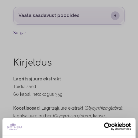
+
Vaata saadavust poodides
Solgar
Kirjeldus
Lagritsajuure ekstrakt
Toidulisand
60 kapsl, netokogus 35g
Koostisosad:
Lagritsajuure ekstrakt (
Glycyrrhiza glabra
);
lagritsajuure pulber (
Glycyrrhiza glabra
); kapsel:
hüdroksüpropüülmetüültselluloos; paakumisvastased
ained: rasvhapete magneesiumsoolad; konservandid: