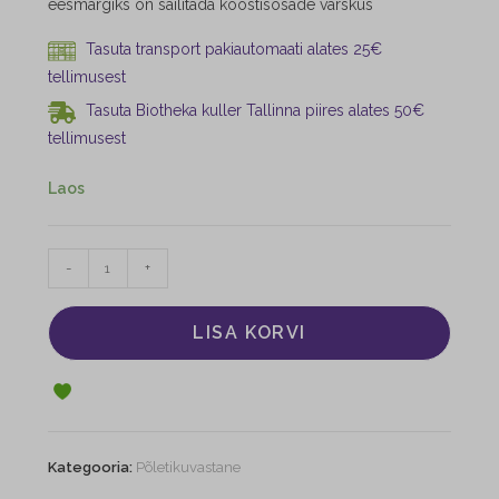
eesmärgiks on säilitada koostisosade värskus
Tasuta transport pakiautomaati alates 25€
tellimusest
Tasuta Biotheka kuller Tallinna piires alates 50€
tellimusest
Laos
-
+
LISA KORVI
Kategooria:
Põletikuvastane