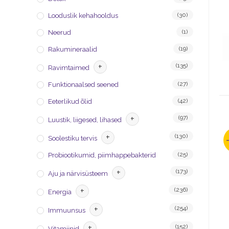
(30)
Looduslik kehahooldus
(1)
Neerud
(19)
Rakumineraalid
+
(135)
Ravimtaimed
(27)
Funktionaalsed seened
(42)
Eeterlikud õlid
+
(97)
Luustik, liigesed, lihased
+
(130)
Soolestiku tervis
(25)
Probiootikumid, piimhappebakterid
+
(173)
Aju ja närvisüsteem
+
(236)
Energia
+
(254)
Immuunsus
+
(152)
Vitamiinid