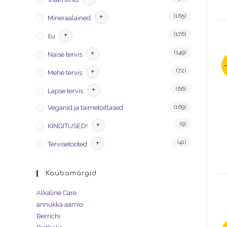
+
(165)
Mineraalained
+
(176)
Ilu
+
(149)
Naise tervis
+
(72)
Mehe tervis
+
(66)
Lapse tervis
(169)
Veganid ja taimetoitlased
+
(9)
KINGITUSED!
+
(41)
Tervisetooted
Kaubamärgid
Alkaline Care
annukka aarnio
Berrichi