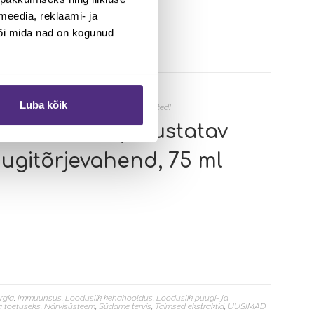
meedia, reklaami- ja
või mida nad on kogunud
Luba kõik
e | Kuni -10%
,
Tervisetooted
,
UUSIMAD tooted!
H SPRAY – pihustatav
uugitõrjevahend, 75 ml
rgia
,
Immuunsus
,
Looduslik kehahooldus
,
Looduslik puugi- ja
 toetuseks
,
Närvisüsteem
,
Südame tervis
,
Taimsed ekstraktid
,
UUSIMAD