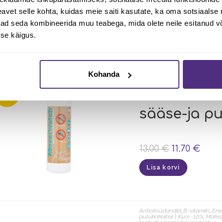
10.00
€
9.00
€
vet selle kohta, kuidas meie saiti kasutate, ka oma sotsiaalse 
ivad seda kombineerida muu teabega, mida olete neile esitanud 
Lisa korvi
se käigus.
Kohanda
Looduslik puugi- ja putukakaits
MOZZIWATC
-10%
sääse-ja p
13.00
€
11.70
€
Lisa korvi
Antioksüdandid
,
B-vitamiin
,
Ene
putukakaitse | Kuni -10%
,
Maksa