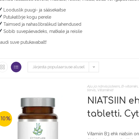
Looduslik puugi- ja sääsekaitse
Putukatõrje kogu perele
Taimsed ja nahasõbralikud lahendused
Sobib suvepäevadeks, matkale ja reisile
audi suve putukavabalt!
Järjesta populaarsuse alusel
Aju ja närvisüsteem
,
B-vitamiin
tervis
,
Vitamiinid
NIATSIIN eh
tabletti. C
-10%
Vitamiin B3 ehk niatsiin o