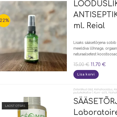
LOODUSLIK
ANTISEPTI
-22%
ml. Reial
Lisaks sääsetõrjena sobib
meeldiva lõhnaga, orgaani
naturaalsetest koostisosad
15.00
€
11.70
€
Lisa korvi
Eeterlikud õlid
,
Kehahooldus
,
K
putukakaitse | Kuni -10%
,
Naha
SÄÄSETÕRJE
LAOST OTSAS
Laboratoir