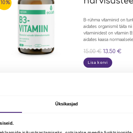
närvisüstee
-10%
B-rühma vitamiinid on tun
aidates organismil täita ni
vitamiinidest on vitamiin 
aidates kaasa normaalsel
15.00
€
13.50
€
Lisa korvi
Kehahooldus
,
Kehakreemid/õli
putukakaitse | Kuni -10%
SÄÄSEÕLI, ru
-10%
Üksikasjad
Sääskede ja sämblaste pe
siseid.
putukahammustuste korra
eklaamide isikupärastamiseks, sotsiaalse meedia funktsioonide 