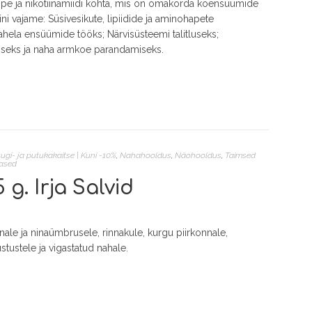
ppe ja nikotiinamiidi kohta, mis on omakorda koensüümide
ni vajame: Süsivesikute, lipiidide ja aminohapete
hela ensüümide tööks; Närvisüsteemi talitluseks;
eks ja naha armkoe parandamiseks.
ugi- ja putukakaitse | Kuni -10%
,
Nahahooldus
,
Näohooldus
,
Taimsed
lased
g. Irja Salvid
nale ja ninaümbrusele, rinnakule, kurgu piirkonnale,
stustele ja vigastatud nahale.