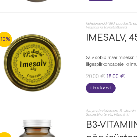
Kehakreemid/õlid
,
Looduslik pu
Veganid ja taimetoitlased
IMESALV, 45 
-10%
​Salv sobib määrimiseksnin
liigespiirkondadele, kriimu
20.00
€
18.00
€
Lisa korvi
Aju ja närvisüsteem
,
B-vitamiin
Soolestiku tervis
,
Vitamiinid
B3-VITAMIIN