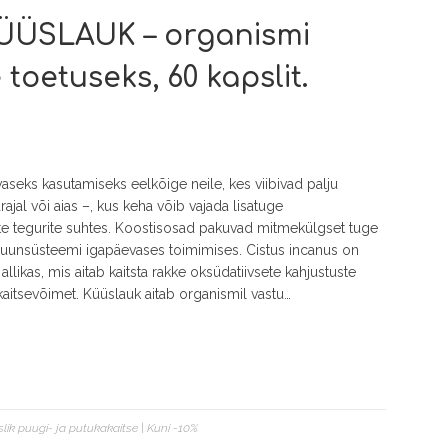
ÜÜSLAUK – organismi
 toetuseks, 60 kapslit.
eks kasutamiseks eelkõige neile, kes viibivad palju
jal või aias –, kus keha võib vajada lisatuge
te tegurite suhtes. Koostisosad pakuvad mitmekülgset tuge
mmuunsüsteemi igapäevases toimimises. Cistus incanus on
llikas, mis aitab kaitsta rakke oksüdatiivsete kahjustuste
 kaitsevõimet. Küüslauk aitab organismil vastu…
lik puugi- ja putukakaitse | Kuni -10%