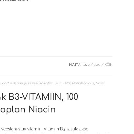
NÄITA:
100
200
KÕIK
,
Looduslik puugi- ja putukakaitse | Kuni -10%
,
Nahahooldus
,
Naise
k B3-VITAMIIN, 100
ytoplan Niacin
n veeslahustuv vitamiin. Vitamiin B3 kasutatakse