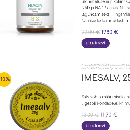
üldnimetusena nikotiinha
NAD ja NADP osaks. Niatsii
lagundamiseks; Hingamisa
Nahakudede moodustumis
22.00
€
19.80
€
Lisa korvi
Kehakreemid/õlid
,
Looduslik pu
ekstraktid
,
Veganid ja taimetoit
IMESALV, 25 
-10%
Salv sobib määrimiseks ni
liigespiirkondadele, kriimu
13.00
€
11.70
€
Lisa korvi