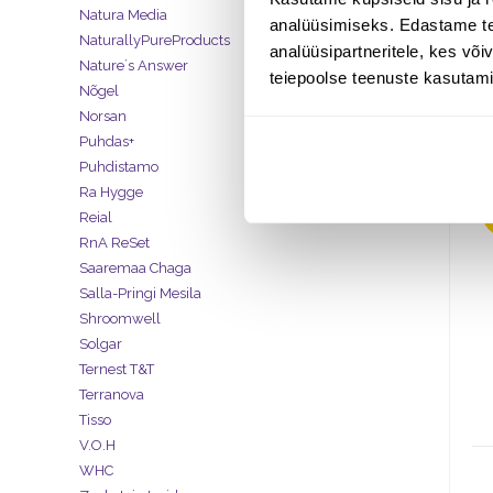
Natura Media
analüüsimiseks. Edastame tea
NaturallyPureProducts
analüüsipartneritele, kes võ
Nature´s Answer
teiepoolse teenuste kasutami
Nõgel
Norsan
Puhdas+
Puhdistamo
Ra Hygge
Reial
RnA ReSet
Saaremaa Chaga
Salla-Pringi Mesila
Shroomwell
Solgar
Ternest T&T
Terranova
Tisso
V.O.H
WHC