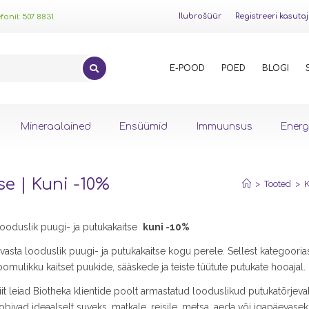
Ilubrošüür
Registreeri kasuta
onil: 507 8831
E-POOD
POED
BLOGI
Mineraalained
Ensüümid
Immuunsus
Energ
se | Kuni -10%
>
Tooted
>
K
ooduslik puugi- ja putukakaitse
kuni -10%
vasta looduslik puugi- ja putukakaitse kogu perele. Sellest kategoorias
oomulikku kaitset puukide, sääskede ja teiste tüütute putukate hooajal.
iit leiad Biotheka klientide poolt armastatud looduslikud putukatõrjevah
obivad ideaalselt suveks, matkale, reisile, metsa, aeda või igapäevase