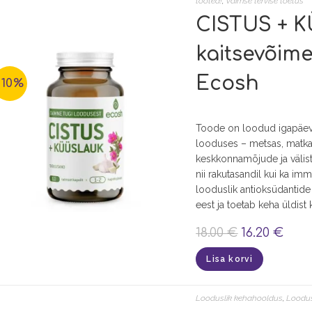
tooted!
,
Vaimse tervise toetus
CISTUS + K
kaitsevõime
Ecosh
-10%
Toode on loodud igapäevas
looduses – metsas, matkara
keskkonnamõjude ja välis
nii rakutasandil kui ka i
looduslik antioksüdantide a
eest ja toetab keha üldist
18.00
€
16.20
€
Lisa korvi
Looduslik kehahooldus
,
Loodus