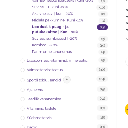
Vaimse heaolu toetuseks | kuni -20%
(7)
Suvine ilu | kuni -20%
(10)
Aktiivne suvi | kuni -20%
(6)
Nädala pakkumine | Kuni -11%
(1)
Looduslik puugi- ja
(13)
putukakaitse | Kuni -10%
Suvised sümbioosid | -20%
N
(5)
Kombod | -20%
(19)
Parim enne lähenemas
(4)
(5)
Liposoomsed vitamiinid, mineraalid
(30)
Vaimse tervise toetus
+
(24)
Spordi toidulisandid
(15)
Aju tervis
(51)
Teadlik vananemine
(17)
Vitamiinid lastele
(18)
Südame tervis
(13)
Detox