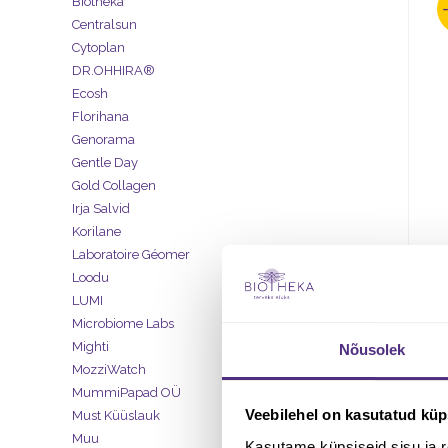
Biotheka
Centralsun
Cytoplan
DR.OHHIRA®
Ecosh
Florihana
Genorama
Gentle Day
Gold Collagen
Irja Salvid
Korilane
Laboratoire Géomer
Loodu
LUMI
Microbiome Labs
Mighti
Nõusolek
MozziWatch
MummiPapad OÜ
Veebilehel on kasutatud küp
Must Küüslauk
Muu
Kasutame küpsiseid sisu ja r