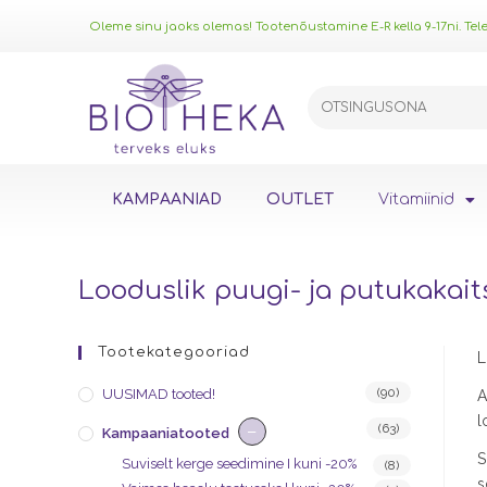
Oleme sinu jaoks olemas! Tootenõustamine E-R kella 9-17ni. Telef
KAMPAANIAD
OUTLET
Vitamiinid
Looduslik puugi- ja putukakait
Tootekategooriad
L
(90)
UUSIMAD tooted!
A
l
−
(63)
Kampaaniatooted
S
Suviselt kerge seedimine I kuni -20%
(8)
s