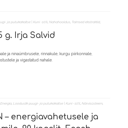
ugi- ja putukakaitse | Kuni -10%
,
Nahahooldus
,
Taimsed ekstraktid
,
g. Irja Salvid
ale ja ninaümbrusele, rinnakule, kurgu piirkonnale,
stustele ja vigastatud nahale.
,
Energia
,
Looduslik puugi- ja putukakaitse | Kuni -10%
,
Närvisüsteem
,
 – energiavahetusele ja