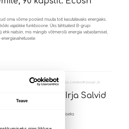
mile, 90 kapslit. Ecosh
tud oma võime poolest muuta toit kasutatavaks energiaks,
i kõiki vajalikke funktsioone. Üks tähtsatest B-grupi
B3 ehk niatsiin, mis mängib võtmerolli energia vabastamisel,
e energiavahetusele.
d
,
Looduskosmeetika
,
Looduslik kehahooldus
,
Looduslik puugi- ja
llikuga, 10 ml. Irja Salvid
Teave
letamiseks, sobib ka naha rahustamiseks
l.
pakkumiseks ning liikluse