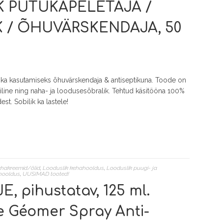
 PUTUKAPELETAJA /
K / ÕHUVÄRSKENDAJA, 50
 ka kasutamiseks õhuvärskendaja & antiseptikuna. Toode on
line ning naha- ja loodusesõbralik. Tehtud käsitööna 100%
est. Sobilik ka lastele!
ehakreemid/õlid
,
Looduslik kehahooldus
,
Looduslik puugi- ja
hooldus
,
UUSIMAD tooted!
, pihustatav, 125 ml.
e Géomer Spray Anti-