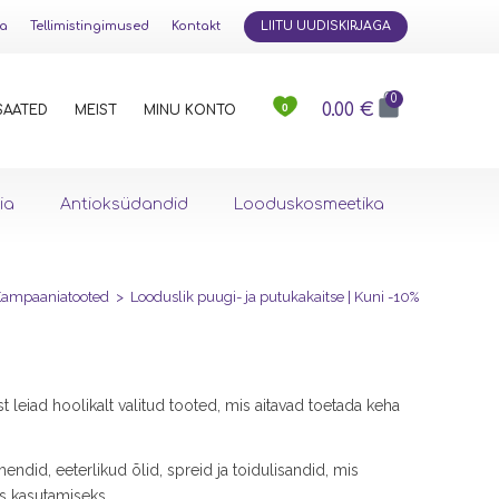
ja
Tellimistingimused
Kontakt
LIITU UUDISKIRJAGA
0
0.00
€
0
SAATED
MEIST
MINU KONTO
ia
Antioksüdandid
Looduskosmeetika
ampaaniatooted
>
Looduslik puugi- ja putukakaitse | Kuni -10%
t leiad hoolikalt valitud tooted, mis aitavad toetada keha
endid, eeterlikud õlid, spreid ja toidulisandid, mis
ks kasutamiseks.