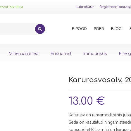
Ilubrošüür
Registreeri kasuta
onil: 507 8831
E-POOD
POED
BLOGI
Mineraalained
Ensüümid
Immuunsus
Energ
Karurasvasalv, 20
13.00
€
Karurasv on rahvameditsiinis jub
Seda on kasutatud hingamisteede 
kopsupõletik), samuti on karurasv