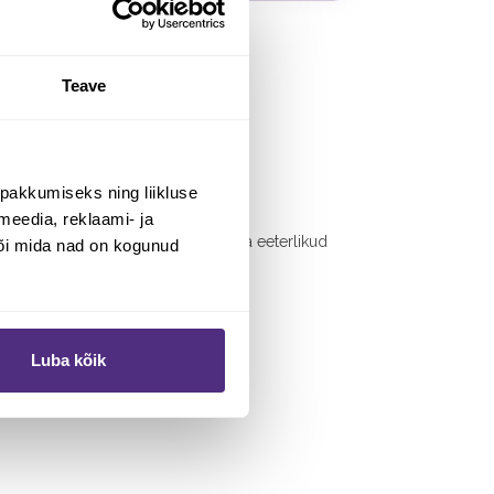
Teave
pakkumiseks ning liikluse
meedia, reklaami- ja
puhtad kvaliteetsed taimsed õlid ja eeterlikud
või mida nad on kogunud
Luba kõik