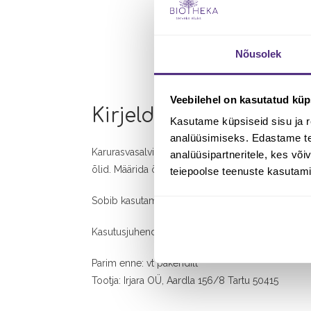
Nõusolek
Veebilehel on kasutatud küp
Kirjeldus
Kasutame küpsiseid sisu ja r
analüüsimiseks. Edastame tea
Karurasvasalvi koostises on 50% Eestimaist karur
analüüsipartneritele, kes võ
õlid. Määrida õhukese kihina leevendust vajavale
teiepoolse teenuste kasutami
Sobib kasutamiseks ekseemi korral.
Kasutusjuhend ja täpsem info salviga pakendis ka
Parim enne: vt pakendilt
Tootja: Irjara OÜ, Aardla 156/8 Tartu 50415