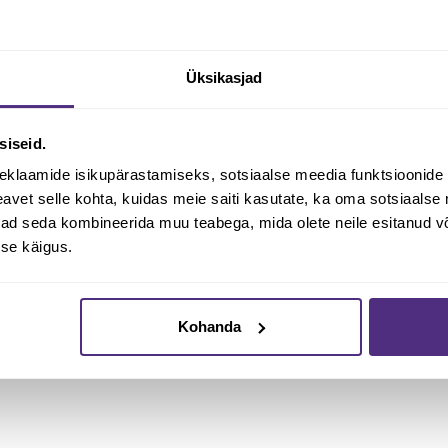
Irja Salvid
Üksikasjad
siseid.
eklaamide isikupärastamiseks, sotsiaalse meedia funktsioonide 
vet selle kohta, kuidas meie saiti kasutate, ka oma sotsiaalse 
asva, erinevad ravimtaimed Põlvamaa puhtast loodusest, ökoloogiliselt 
ivad seda kombineerida muu teabega, mida olete neile esitanud 
 piirkonnale, 1-2 korda päevas ning vähemalt kümne päeva järjest.
se käigus.
Kohanda
asas.