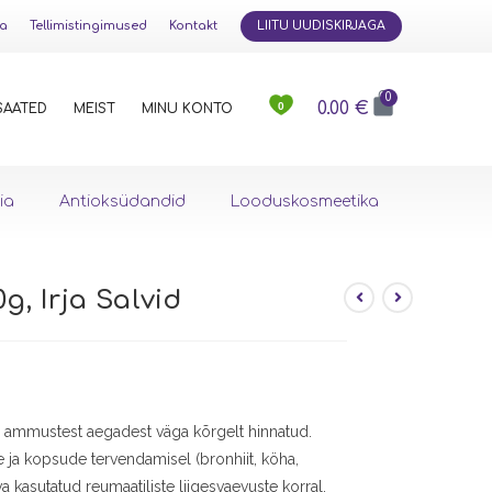
ja
Tellimistingimused
Kontakt
LIITU UUDISKIRJAGA
0
0.00
€
0
SAATED
MEIST
MINU KONTO
ia
Antioksüdandid
Looduskosmeetika
g, Irja Salvid
a ammustest aegadest väga kõrgelt hinnatud.
ja kopsude tervendamisel (bronhiit, köha,
a kasutatud reumaatiliste liigesvaevuste korral.