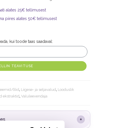
ti alates 25€ tellimusest
na piires alates 50€ tellimusest
teada, kui toode taas saadaval:
ELLIN TEAVITUSE
eemid/õlid
,
Liigese- ja seljavalud
,
Looduslik
 ekstraktid
,
Valuleevendaja
+
des