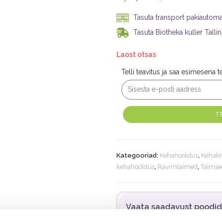
Tasuta transport pakiautomaa
Tasuta Biotheka kuller Tallin
Laost otsas
Telli teavitus ja saa esimesena 
T
Kategooriad:
Kehahooldus
,
Kehakr
kehahooldus
,
Ravimtaimed
,
Taimsed
Vaata saadavust poodi