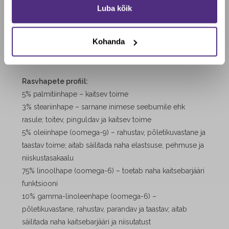
Veelgi toetavamaks hoolitsuseks sobib kuningakepiõli
Luba kõik
Ei, maksan täishinda
suurepäraselt kokku teiste täiendavate omadustega
baasõlide ja hüdrosoolide ehk lillevetega, näiteks:
Kohanda
kurgirohu-, argaania- või kibuvitsaõli;
damaskuse roosi või kiviroosiku hüdrosool.
Rasvhapete profiil:
5% palmitiinhape – kaitsev toime
3% steariinhape –
sarnane inimese seebumile ehk
rasule; toitev, pinguldav ja kaitsev toime
5% oleiinhape (oomega-9) – rahustav, põletikuvastane ja
taastav toime; aitab säilitada naha elastsuse, pehmuse ja
niiskustasakaalu
75% linoolhape (oomega-6) – toetab naha kaitsebarjääri
funktsiooni
10% gamma-linoleenhape (oomega-6) –
põletikuvastane, rahustav, parandav ja taastav; aitab
säilitada naha kaitsebarjääri ja niisutatust