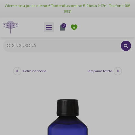
Oleme sinu jaoks olemas! Tootenõustamine E-R kella 9-17ni. Telefonil: 507
8831
0
0
Eelmine toode
Järgmine toode