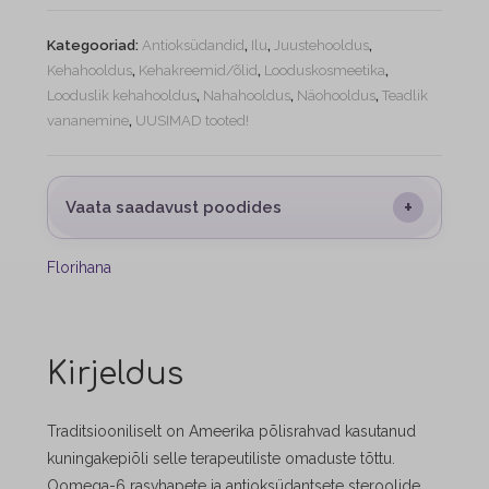
Kategooriad:
Antioksüdandid
,
Ilu
,
Juustehooldus
,
Kehahooldus
,
Kehakreemid/õlid
,
Looduskosmeetika
,
Looduslik kehahooldus
,
Nahahooldus
,
Näohooldus
,
Teadlik
vananemine
,
UUSIMAD tooted!
+
Vaata saadavust poodides
Florihana
Kirjeldus
Traditsiooniliselt on Ameerika põlisrahvad kasutanud
kuningakepiõli selle terapeutiliste omaduste tõttu.
Oomega-6 rasvhapete ja antioksüdantsete steroolide