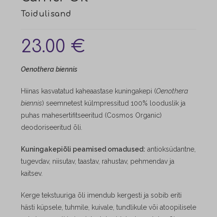
23.00
€
Oenothera biennis
Hiinas kasvatatud kaheaastase kuningakepi
(
Oenothera
biennis
) seemnetest külmpressitud 100% looduslik ja
puhas mahesertifitseeritud (Cosmos Organic)
deodoriseeritud õli.
Kuningakepiõli peamised omadused:
antioksüdantne,
tugevdav, niisutav, taastav, rahustav, pehmendav ja
kaitsev.
Kerge tekstuuriga õli imendub kergesti ja sobib eriti
hästi küpsele, tuhmile, kuivale, tundlikule või atoopilisele