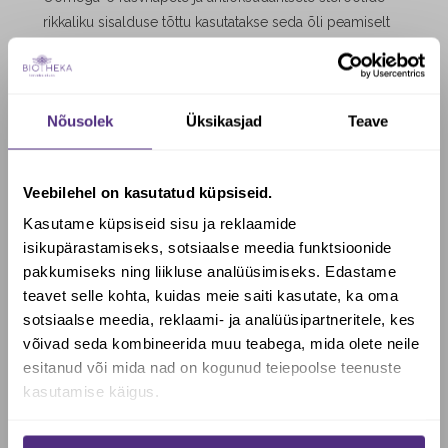
rikkaliku sisalduse tõttu kasutatakse seda õli peamiselt
naha vananemise ennetamiseks ning naha ja juuste
tugevdamiseks ja toniseerimiseks.
Tänu oma tuntud rahustavatele omadustele aitab see
Nõusolek
Üksikasjad
Teave
ühtlasi kaitsta tundlikku või ärritunud nahka.
Kuningakepiõli
võib kasutada puhtalt või kande- ehk
Veebilehel on kasutatud küpsiseid.
baasõlina looduslikes hooldus- ja kosmeetikatoodetes,
samuti massaažiks ja juuksehoolduseks.
Kasutame küpsiseid sisu ja reklaamide
Õli sobib kasutada puhtal nahal vananemisvastase
isikupärastamiseks, sotsiaalse meedia funktsioonide
näokreemi või seerumi, niisutava ja taastava
pakkumiseks ning liikluse analüüsimiseks. Edastame
näohoolduse ning pehmendava ja rahustava kehapiima
teavet selle kohta, kuidas meie saiti kasutate, ka oma
osana.
sotsiaalse meedia, reklaami- ja analüüsipartneritele, kes
Soovid saada Biotheka e-poes
Juustel saab õli kasutada tugevdava seerumina, kandes
võivad seda kombineerida muu teabega, mida olete neile
allahindlust?
esitanud või mida nad on kogunud teiepoolse teenuste
seda väikeses koguses juuste otstele või kasutada
kasutamise käigus.
taastava maskina, jättes õli enne pesu kuivadesse
juustesse 20 minutist mitme tunnini.
Jah, soovin soodustust