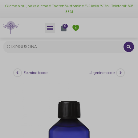
Oleme sinu jaoks olemas! Tootenõustamine E-R kella 9-17ni. Telefonil: 507
8831
0
0
Eelmine toode
Järgmine toode