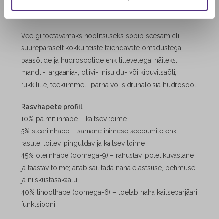
jättes selle enne pesu kuivadesse juustesse 20 minutist
mitme tunnini.
Veelgi toetavamaks hoolitsuseks sobib seesamiõli
suurepäraselt kokku teiste täiendavate omadustega
baasõlide ja hüdrosoolide ehk lillevetega, näiteks:
mandli-, argaania-, oliivi-, nisuidu- või kibuvitsaõli;
rukkilille, teekummeli, pärna või sidrunaloisia hüdrosool.
Rasvhapete profiil
10% palmitiinhape – kaitsev toime
5% steariinhape –
sarnane inimese seebumile ehk
rasule; toitev, pinguldav ja kaitsev toime
45% oleiinhape (oomega-9) – rahustav, põletikuvastane
ja taastav toime; aitab säilitada naha elastsuse, pehmuse
ja niiskustasakaalu
40% linoolhape (oomega-6) – toetab naha kaitsebarjääri
funktsiooni