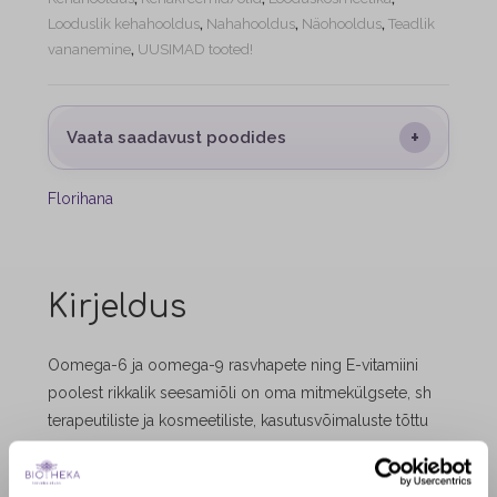
Looduslik kehahooldus
,
Nahahooldus
,
Näohooldus
,
Teadlik
vananemine
,
UUSIMAD tooted!
+
Vaata saadavust poodides
Florihana
Kirjeldus
Oomega-6 ja oomega-9 rasvhapete ning E-vitamiini
poolest rikkalik seesamiõli on oma mitmekülgsete, sh
terapeutiliste ja kosmeetiliste, kasutusvõimaluste tõttu
olnud hinnatud juba üle 3000 aasta.
Selline koostis annab õlile niisutavad, kaitsvad,