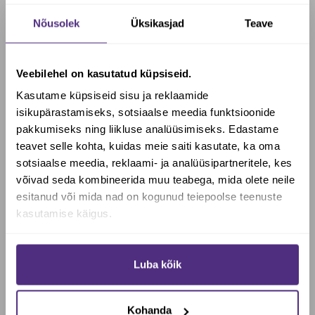
antioksüdantsed ja taastavad omadused.
Õli imendub hästi, niisutab nahka ja aitab säilitada selle
Nõusolek
Üksikasjad
Teave
pehmust; rahustav toime aitab leevendada atoopilist
nahka.
Veebilehel on kasutatud küpsiseid.
Tänu looduslikule UV-kiirguse eest kaitsvatele
omadustele, sobib seesamiõli kasutada ka enne päikese
Kasutame küpsiseid sisu ja reklaamide
kätte minekut.
isikupärastamiseks, sotsiaalse meedia funktsioonide
Regulaarne kasutamine aitab hoida juuste ja küünte
pakkumiseks ning liikluse analüüsimiseks. Edastame
toonust.
teavet selle kohta, kuidas meie saiti kasutate, ka oma
sotsiaalse meedia, reklaami- ja analüüsipartneritele, kes
Soovid saada Biotheka e-poes
Seesamiõli võib kasutada
puhtalt või kande- ehk
võivad seda kombineerida muu teabega, mida olete neile
allahindlust?
baasõlina looduslikes hooldus- ja kosmeetikatoodetes,
esitanud või mida nad on kogunud teiepoolse teenuste
samuti massaažiks ja juuksehoolduseks.
kasutamise käigus.
Sobib
kasutada rahustava massaažiõlina;
Jah, soovin soodustust
vananemisvastases hoolduses, näiteks seerumina;
Luba kõik
toitvas ja taastavas nahahoolduses puhtale nahale;
Ei, maksan täishinda
parandaja ja pehmendajana ihupiimas või kätekreemis.
Juustel saab õli kasutada toitva ja toniseeriva maskina,
Kohanda