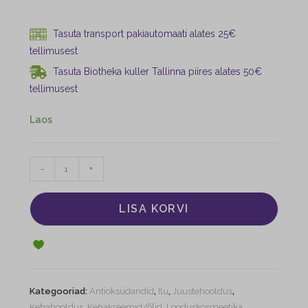
Tasuta transport pakiautomaati alates 25€
tellimusest
Tasuta Biotheka kuller Tallinna piires alates 50€
tellimusest
Laos
-
+
LISA KORVI
Kategooriad:
Antioksüdandid
,
Ilu
,
Juustehooldus
,
Kehahooldus
,
Kehakreemid/õlid
,
Looduskosmeetika
,