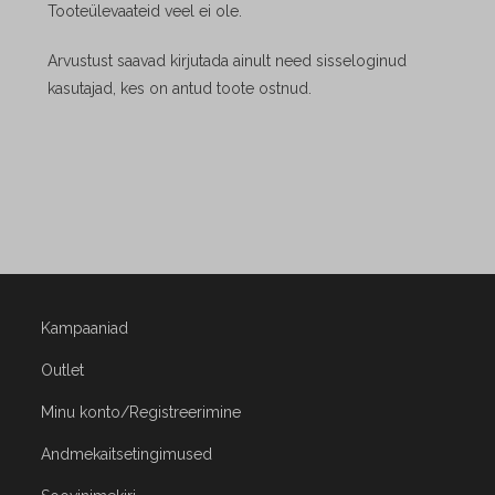
Tooteülevaateid veel ei ole.
Arvustust saavad kirjutada ainult need sisseloginud
kasutajad, kes on antud toote ostnud.
Kampaaniad
Outlet
Minu konto/Registreerimine
Andmekaitsetingimused