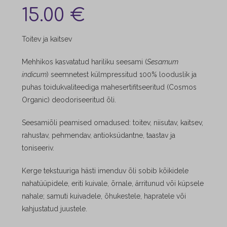
15.00
€
Toitev ja kaitsev
Mehhikos kasvatatud hariliku seesami
(
Sesamum
indicum
) seemnetest külmpressitud 100% looduslik ja
puhas toidukvaliteediga mahesertifitseeritud (Cosmos
Organic) deodoriseeritud õli.
Seesamiõli peamised omadused: toitev, niisutav, kaitsev,
rahustav, pehmendav, antioksüdantne, taastav ja
toniseeriv.
Kerge tekstuuriga hästi imenduv õli sobib kõikidele
nahatüüpidele, eriti kuivale, õrnale, ärritunud või küpsele
nahale; samuti kuivadele, õhukestele, hapratele või
kahjustatud juustele.