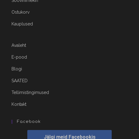
Soovinimekiri
Ostukorv
Kauplused
Avaleht
E-pood
Blogi
SAATED
Tellimistingimused
Kontakt
Facebook
Jälgi meid Facebookis