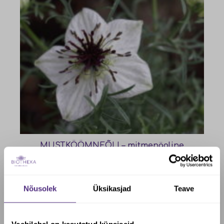
MUSTKÖÖMNEÕLI – mitmenäoline
tervendaja!
august 4, 2026
Nõusolek
Üksikasjad
Teave
Veebilehel on kasutatud küpsiseid.