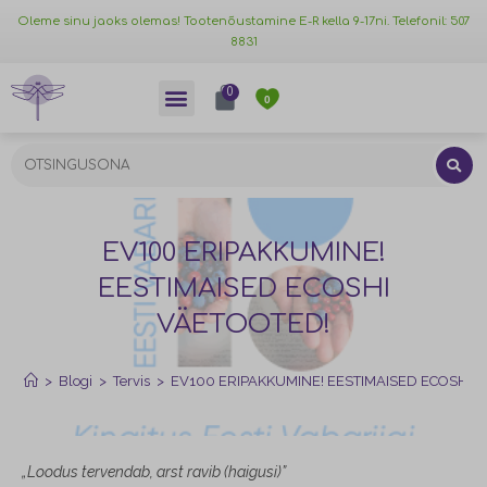
Oleme sinu jaoks olemas! Tootenõustamine E-R kella 9-17ni. Telefonil: 507
8831
0
0
EV100 ERIPAKKUMINE!
EESTIMAISED ECOSHI
VÄETOOTED!
>
Blogi
>
Tervis
>
EV100 ERIPAKKUMINE! EESTIMAISED ECOSHI 
„Loodus tervendab, arst ravib (haigusi)”