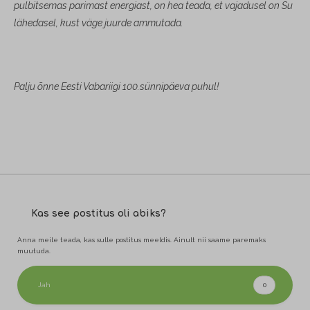
pulbitsemas parimast energiast, on hea teada, et vajadusel on Su
lähedasel, kust väge juurde ammutada.
Palju õnne Eesti Vabariigi 100.sünnipäeva puhul!
Kas see postitus oli abiks?
Anna meile teada, kas sulle postitus meeldis. Ainult nii saame paremaks
muutuda.
Jah
0