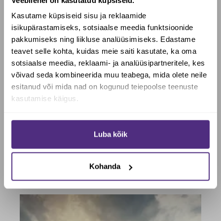
Kasutame küpsiseid sisu ja reklaamide
isikupärastamiseks, sotsiaalse meedia funktsioonide
pakkumiseks ning liikluse analüüsimiseks. Edastame
teavet selle kohta, kuidas meie saiti kasutate, ka oma
sotsiaalse meedia, reklaami- ja analüüsipartneritele, kes
Soovid saada Biotheka e-poes
võivad seda kombineerida muu teabega, mida olete neile
allahindlust?
esitanud või mida nad on kogunud teiepoolse teenuste
kasutamise käigus.
Jah, soovin soodustust
Luba kõik
Ei, maksan täishinda
Biotheka avamise ajad suviste pühade ajal
Kohanda
juuni 2, 2026