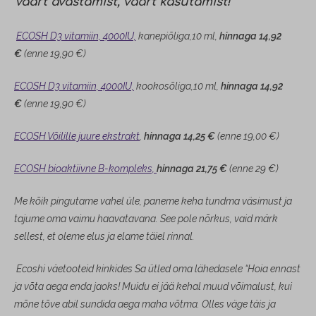
Väärt avastamist, väärt kasutamist!
ECOSH D3 vitamiin, 4000IU,
kanepiõliga,10 ml,
hinnaga 14,92
€
(enne 19,90 €)
ECOSH D3 vitamiin, 4000IU,
kookosõliga,10 ml,
hinnaga 14,92
€
(enne 19,90 €)
ECOSH Võilille juure ekstrakt
,
hinnaga 14,25 €
(enne 19,00 €)
ECOSH bioaktiivne B-kompleks,
hinnaga 21,75 €
(enne 29 €)
Me kõik pingutame vahel üle, paneme keha tundma väsimust ja
tajume oma vaimu haavatavana. See pole nõrkus, vaid märk
sellest, et oleme elus ja elame täiel rinnal.
Ecoshi väetooteid kinkides Sa ütled oma lähedasele “Hoia ennast
ja võta aega enda jaoks! Muidu ei jää kehal muud võimalust, kui
mõne tõve abil sundida aega maha võtma. Olles väge täis ja