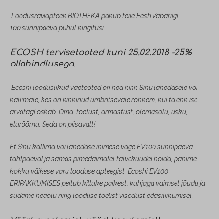
Loodusraviapteek BIOTHEKA pakub teile Eesti Vabariigi
100.sünnipäeva puhul kingitusi.
ECOSH tervisetooted kuni 25.02.2018 -25%
allahindlusega.
Ecoshi looduslikud väetooted on hea kink Sinu lähedasele või
kallimale, kes on kinkinud ümbritsevale rohkem, kui ta ehk ise
arvatagi oskab. Oma toetust, armastust, olemasolu, usku,
elurõõmu. Seda on piisavalt!
Et Sinu kallima või lähedase inimese väge EV100 sünnipäeva
tähtpäeval ja samas pimedaimatel talvekuudel hoida, panime
kokku väikese varu looduse apteegist. Ecoshi EV100
ERIPAKKUMISES peitub killuke päikest, kuhjaga vaimset jõudu ja
südame heaolu ning looduse tõelist visadust edasiliikumisel.