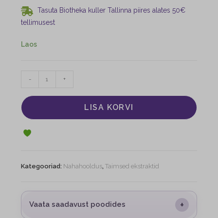
Tasuta Biotheka kuller Tallinna piires alates 50€
tellimusest
Laos
-
+
LISA KORVI
Kategooriad:
Nahahooldus
,
Taimsed ekstraktid
+
Vaata saadavust poodides