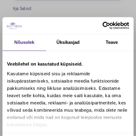
Irja Salvid
Kirjeldus
Nõusolek
Üksikasjad
Teave
Taruvaigu salv 20g
Veebilehel on kasutatud küpsiseid.
Koostis: taruvaik, kasepässik, viinamarjaseemneõli,
Kasutame küpsiseid sisu ja reklaamide
kookosõli, mesilasvaha, kanepiõli, teepuuõli.
isikupärastamiseks, sotsiaalse meedia funktsioonide
pakkumiseks ning liikluse analüüsimiseks. Edastame
Salvi võib kasutada erinevatel probleemsetel
teavet selle kohta, kuidas meie saiti kasutate, ka oma
piirkondadel kogu kehal.
sotsiaalse meedia, reklaami- ja analüüsipartneritele, kes
Kasutusjuhend ja täpsem info salviga pakendis kaasas.
Soovid saada Biotheka e-poes
võivad seda kombineerida muu teabega, mida olete neile
allahindlust?
esitanud või mida nad on kogunud teiepoolse teenuste
kasutamise käigus.