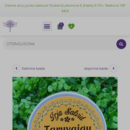
Oleme sinu jaoks olemas! Tootenõustamine E-R kella 9-17ni. Telefonil: 507
8831
0
0
Eelmine toode
Järgmine toode