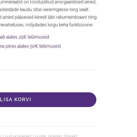
kumineraalid on looduslikud anorgaanilised ained,
askestade kaudu otse vereringesse ning sealt
d ained pääsevad kiiresti läbi rakumembraani ning
ainevahetuses, mõjutades kogu keha funktsioone.
ti alates 25€ tellimusest
na piires alates 50€ tellimusest
LISA KORVI
s
,
Luud ja liigesed
,
Luustik, liigesed, lihased
,