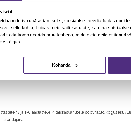
siseid.
eklaamide isikupärastamiseks, sotsiaalse meedia funktsioonide 
vet selle kohta, kuidas meie saiti kasutate, ka oma sotsiaalse 
ivad seda kombineerida muu teabega, mida olete neile esitanud 
se käigus.
Kohanda
stastele ½ ja 1-6 aastastele ¼ täiskasvanutele soovitatud kogusest. Alla
e asendajana.