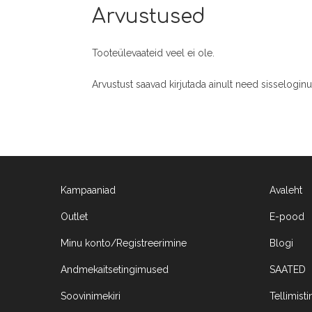
Arvustused
Tooteülevaateid veel ei ole.
Arvustust saavad kirjutada ainult need sisselogin
Kampaaniad
Avaleht
Outlet
E-pood
Minu konto/Registreerimine
Blogi
Andmekaitsetingimused
SAATED
Soovinimekiri
Tellimist