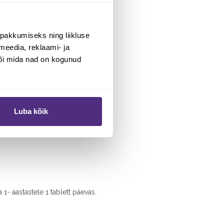
pakkumiseks ning liikluse
meedia, reklaami- ja
või mida nad on kogunud
Luba kõik
 1- aastastele 1 tablett päevas.