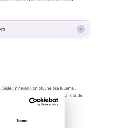
+
des
. Sellel mineraalil on oluline osa luuemaili
ise ajal. Calcium fluoratumi osaks on siduda
ium fluoratumi vajadust.
Teave