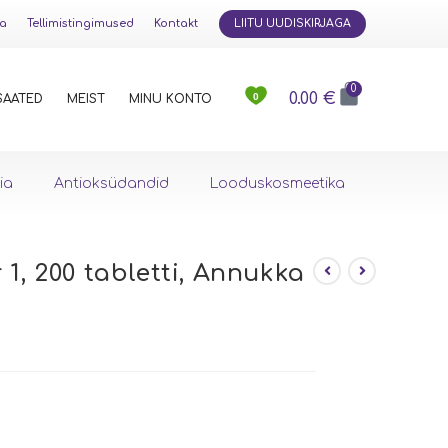
ja
Tellimistingimused
Kontakt
LIITU UUDISKIRJAGA
0
0.00
€
0
SAATED
MEIST
MINU KONTO
ia
Antioksüdandid
Looduskosmeetika
1, 200 tabletti, Annukka