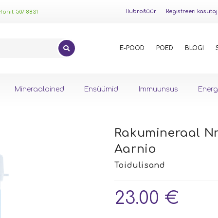
Ilubrošüür
Registreeri kasuta
onil: 507 8831
E-POOD
POED
BLOGI
Mineraalained
Ensüümid
Immuunsus
Energ
Rakumineraal Nr 
Aarnio
23.00
€