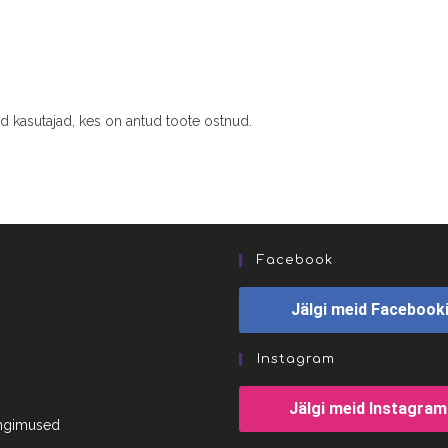
ud kasutajad, kes on antud toote ostnud.
Facebook
Jälgi meid Facebook
Instagram
Jälgi meid Instagram
ingimused