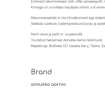
Erinevaid rakumineraale võib võtta samaaegselt,
Korraga on soovitatav kasutada umbes 4-6 erineva
Rakumineraalidel ei ole kõrvaltoimeid ega ületarb
Säilitada suletuna, toatemperatuuril,kuivas ja last
Parim enne ja partii nr: vt pakendilt
Toodetud Saksamaal Annukka Aarnio tellimusel.
Maaletooja: Biotheka OÜ, Kadaka tee 4, Tallinn, Ee
Brand
annukka aarnio