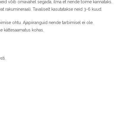
 neid võib omavahel segada, ilma et nende toime kannataks.
t rakumineraali. Tavaliselt kasutatakse neid 3-6 kuud.
imise ohtu. Ajapiiranguid nende tarbimisel ei ole.
ele kättesaamatus kohas.
sti.