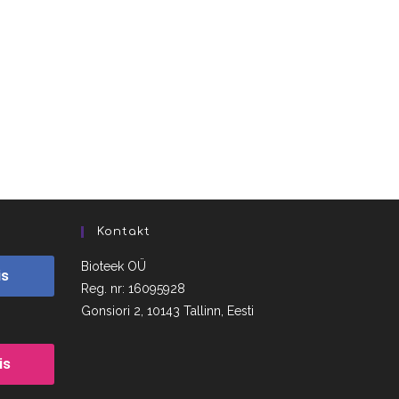
Kontakt
Bioteek OÜ
is
Reg. nr: 16095928
Gonsiori 2, 10143 Tallinn, Eesti
is