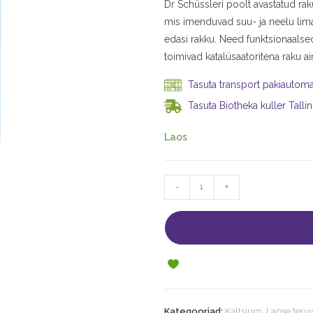
Dr Schüssleri poolt avastatud ra
mis imenduvad suu- ja neelu lim
edasi rakku. Need funktsionaalse
toimivad katalüsaatoritena raku 
Tasuta transport pakiautomaa
Tasuta Biotheka kuller Tallin
Laos
-
+
Kategooriad:
Kaltsium
,
Lapse tervi