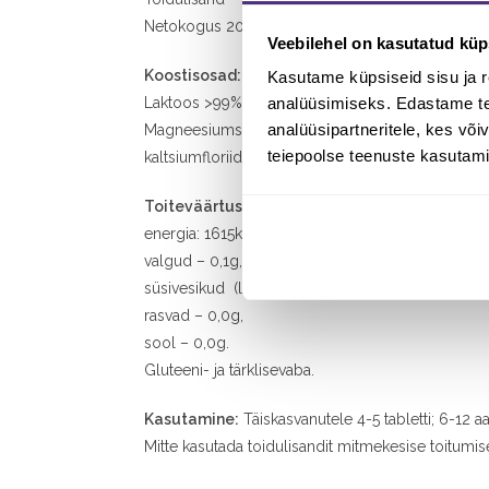
Netokogus 200tbl/50g
Veebilehel on kasutatud küp
Koostisosad:
Kasutame küpsiseid sisu ja r
Laktoos >99%
analüüsimiseks. Edastame tea
analüüsipartneritele, kes võ
Magneesiumsteraat <0,5%
teiepoolse teenuste kasutami
kaltsiumfloriid – 0,0012%,
Toiteväärtus100g:
energia: 1615kJ/380kcal,
valgud – 0,1g,
süsivesikud (laktoos) – 99g,
rasvad – 0,0g,
sool – 0,0g.
Gluteeni- ja tärklisevaba.
Kasutamine:
Täiskasvanutele 4-5 tabletti; 6-12 aa
Mitte kasutada toidulisandit mitmekesise toitumis