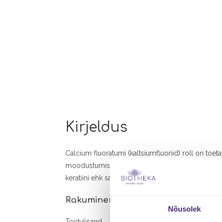
Kirjeldus
Calcium fluoratumi (kaltsiumfluoriid) roll on toeta
moodustumisel. See on vajalik ehitusmaterjal las
keratiini ehk sarvainet. Elektriimpulsside tundlik
Rakumineraal 1 – Calcium fluoratum
Nõusolek
Toidulisand