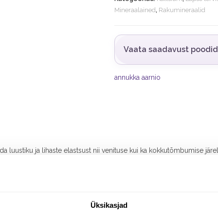
Mineraalained
,
Rakumineraalid
Vaata saadavust poodi
annukka aarnio
da luustiku ja lihaste elastsust nii venituse kui ka kokkutõmbumise järel
tele kasvueas ning samuti last ootavale emale kogu raseduse ja imetam
kus, näiteks pidev arvuti või mobiiltelefoni kasutamine suurendavad calc
Üksikasjad