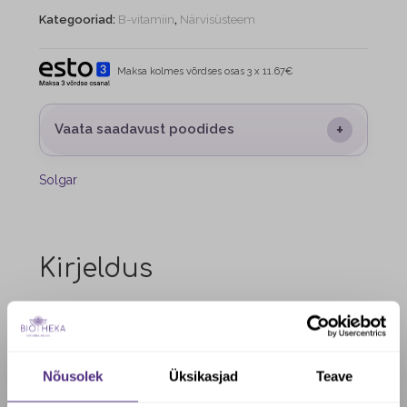
Kategooriad:
B-vitamiin
,
Närvisüsteem
Maksa kolmes võrdses osas 3 x 11.67€
+
Vaata saadavust poodides
Solgar
Kirjeldus
Pantoteenhape 550mg
Toidulisand – vitamiin
50 kapsl, netokogus 42g
Nõusolek
Üksikasjad
Teave
Koostisosad:
Pantoteenhape (kaltsium D-pantotenaat), kapsel