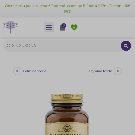
Oleme sinu jaoks olemas! Tootenõustamine E-R kella 9-17ni. Telefonil: 507
8831
0
0
Eelmine toode
Järgmine toode