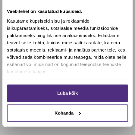
– hüdroksüpropüülmetüültselluloos; paakumisvastased ained –
Veebilehel on kasutatud küpsiseid.
rasvhapete magneesiumsoolad, ränidioksiid.
Kasutame küpsiseid sisu ja reklaamide
Päevane annus 1 kapsel sisaldab:
isikupärastamiseks, sotsiaalse meedia funktsioonide
pakkumiseks ning liikluse analüüsimiseks. Edastame
Pantoteenhape (kaltsium D-pantotenaat) – 550mg/9167*
teavet selle kohta, kuidas meie saiti kasutate, ka oma
*% päevasest võrdluskogusest (NRV – Nutritional Reference Value).
sotsiaalse meedia, reklaami- ja analüüsipartneritele, kes
Soovid saada Biotheka e-poes
Kasutamine:
1 kapsel päevas toidukorra ajal. Soovituslikku
võivad seda kombineerida muu teabega, mida olete neile
allahindlust?
annust mitte ületada. Toidlisand ei asenda mitmekülgset,
esitanud või mida nad on kogunud teiepoolse teenuste
kasutamise käigus.
tasakaalustatud toitumist ega tervislikke eluviise.
Ei soovitata raseduse korral.
Jah, soovin soodustust
Säilitada toatemperatuuril, lastele kättesaamatus kohas.
Luba kõik
Ei, maksan täishinda
Parim enne ja partii nr vt pakendilt.
Kohanda
Tootja: Solgar Vitamins and Herb, Leonia, NJ, USA
Maaletooja: Biotheka OÜ, Kadaka tee 4, Tallinn, Eesti.