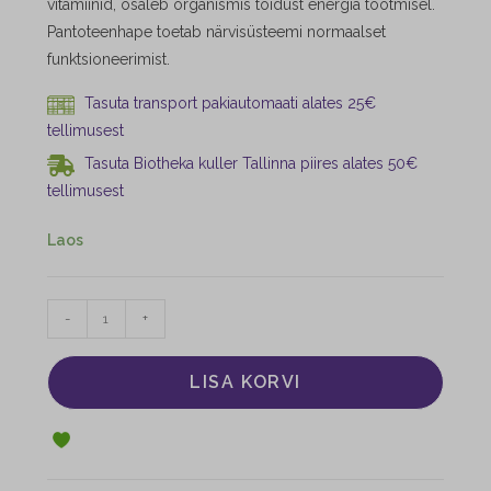
vitamiinid, osaleb organismis toidust energia tootmisel.
Pantoteenhape toetab närvisüsteemi normaalset
funktsioneerimist.
Tasuta transport pakiautomaati alates 25€
tellimusest
Tasuta Biotheka kuller Tallinna piires alates 50€
tellimusest
Laos
-
+
LISA KORVI