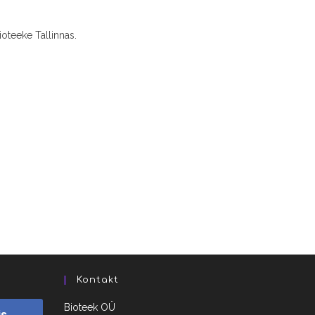
ioteeke Tallinnas.
Kontakt
Bioteek OÜ
is