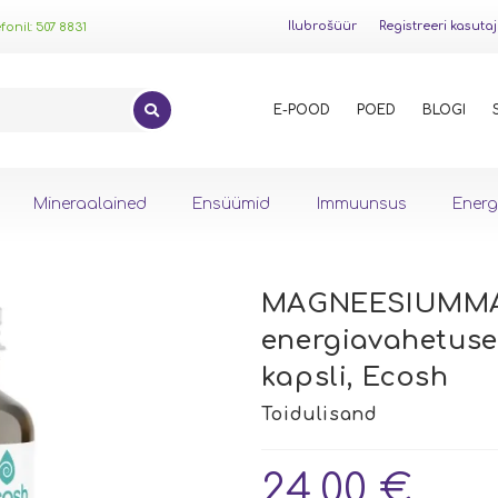
Ilubrošüür
Registreeri kasuta
onil: 507 8831
E-POOD
POED
BLOGI
Mineraalained
Ensüümid
Immuunsus
Energ
MAGNEESIUMMA
energiavahetusel
kapsli, Ecosh
24.00
€