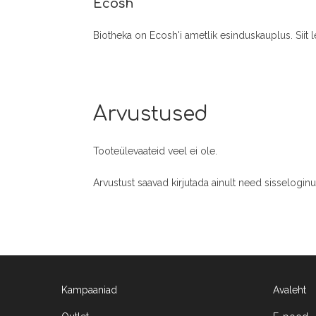
Ecosh
Biotheka on Ecosh'i ametlik esinduskauplus. Siit 
Arvustused
Tooteülevaateid veel ei ole.
Arvustust saavad kirjutada ainult need sisselogin
Kampaaniad
Avaleht