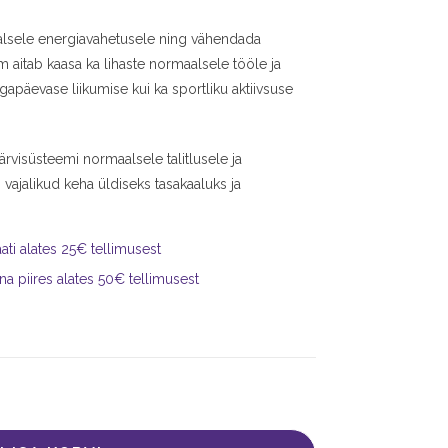
alsele energiavahetusele ning vähendada
 aitab kaasa ka lihaste normaalsele tööle ja
 igapäevase liikumise kui ka sportliku aktiivsuse
rvisüsteemi normaalsele talitlusele ja
 vajalikud keha üldiseks tasakaaluks ja
ti alates 25€ tellimusest
na piires alates 50€ tellimusest