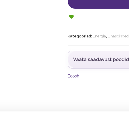
Kategooriad:
Energia
,
Lihaspinged
Vaata saadavust poodi
Ecosh
1-3 kapslit
% NRV*