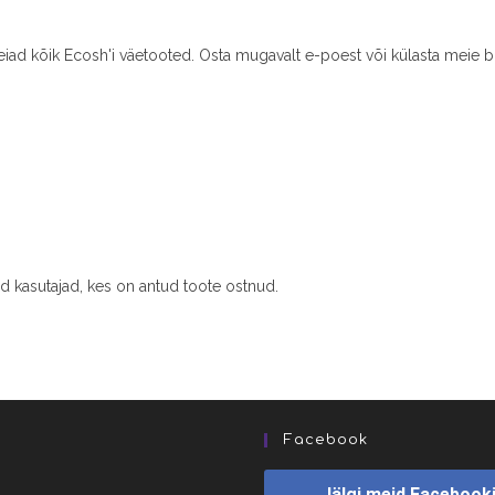
leiad kõik Ecosh'i väetooted. Osta mugavalt e-poest või külasta meie b
ud kasutajad, kes on antud toote ostnud.
Facebook
Jälgi meid Facebook