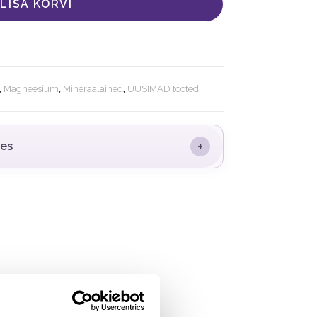
LISA KORVI
,
Magneesium
,
Mineraalained
,
UUSIMAD tooted!
+
des