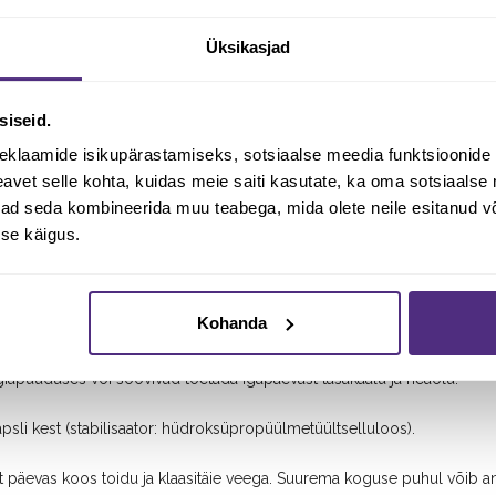
)
77 – 231
21 – 62 %
Üksikasjad
mg
 täiskasvanutele
siseid.
eklaamide isikupärastamiseks, sotsiaalse meedia funktsioonide 
vet selle kohta, kuidas meie saiti kasutate, ka oma sotsiaalse 
aal, mis aitab kaasa normaalsele energiavahetusele ja lihaste tööle. 
ivad seda kombineerida muu teabega, mida olete neile esitanud 
hoida tasakaalus närvisüsteemi talitlust.
se käigus.
ja elektrolüütide tasakaalule, mis on vajalik rakkude ja kudede norma
Kohanda
ivse füüsilise koormuse kui ka vaimse pingutuse perioodidel. Sellisel
giapuuduses või soovivad toetada igapäevast tasakaalu ja heaolu.
li kest (stabilisaator: hüdroksüpropüülmetüültselluloos).
lit päevas koos toidu ja klaasitäie veega. Suurema koguse puhul võib