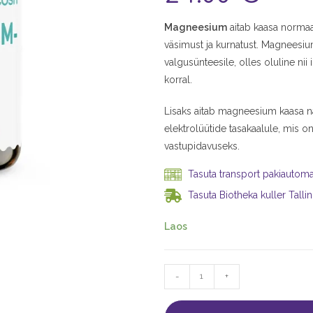
Magneesium
aitab kaasa norma
väsimust ja kurnatust. Magneesium
valgusünteesile, olles oluline nii
korral.
Lisaks aitab magneesium kaasa nä
elektrolüütide tasakaalule, mis on
vastupidavuseks.
Tasuta transport pakiautomaa
Tasuta Biotheka kuller Tallin
Laos
-
+