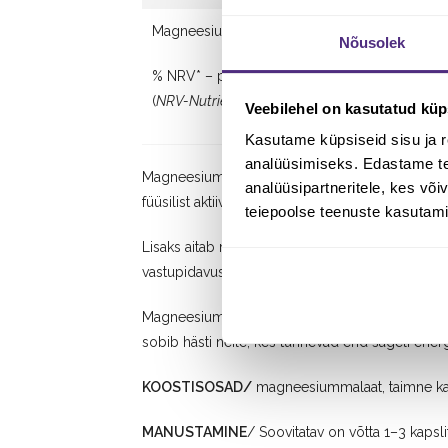
Magneesium (1444 mg magneesiummalaadist
Nõusolek
% NRV* – protsent päevasest võrdluskogusest
(
NRV-Nutrient Reference Value
)
Veebilehel on kasutatud küp
Kasutame küpsiseid sisu ja r
analüüsimiseks. Edastame tea
Magneesium on organismi jaoks hädavajalik miner
analüüsipartneritele, kes võ
füüsilist aktiivsust, treeningutest taastumist või 
teiepoolse teenuste kasutami
Lisaks aitab magneesium kaasa valgusünteesile 
vastupidavuse säilitamiseks.
Magneesiumi vajadus võib suureneda nii intensi
sobib hästi neile, kes tunnevad end sageli ener
KOOSTISOSAD/
magneesiummalaat, taimne kaps
MANUSTAMINE
/ Soovitatav on võtta 1–3 kaps