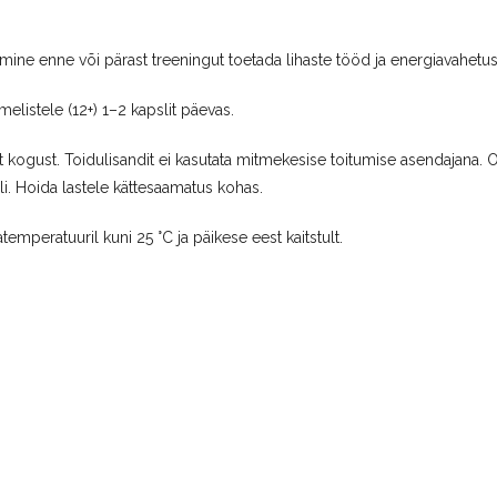
õtmine enne või pärast treeningut toetada lihaste tööd ja energiavahetus
melistele (12+) 1–2 kapslit päevas.
t kogust. Toidulisandit ei kasutata mitmekesise toitumise asendajana. O
iili. Hoida lastele kättesaamatus kohas.
emperatuuril kuni 25 °C ja päikese eest kaitstult.