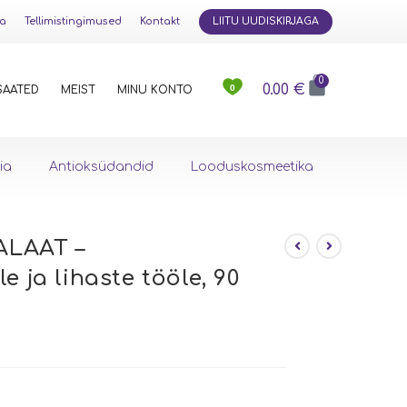
ja
Tellimistingimused
Kontakt
LIITU UUDISKIRJAGA
0
0.00
€
0
SAATED
MEIST
MINU KONTO
ia
Antioksüdandid
Looduskosmeetika
LAAT –
e ja lihaste tööle, 90