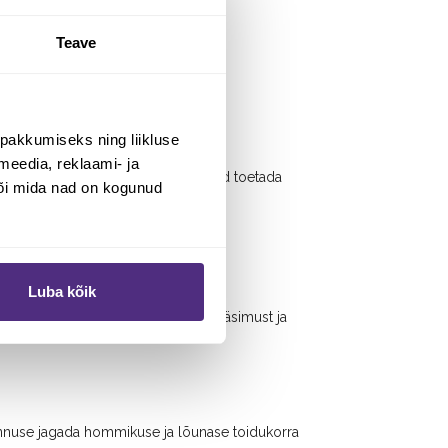
Teave
pakkumiseks ning liikluse
meedia, reklaami- ja
See on oluline kõigile, kes soovivad toetada
või mida nad on kogunud
alseks toimimiseks ning kogu keha
Luba kõik
 ajal aitab magneesium vähendada väsimust ja
 annuse jagada hommikuse ja lõunase toidukorra