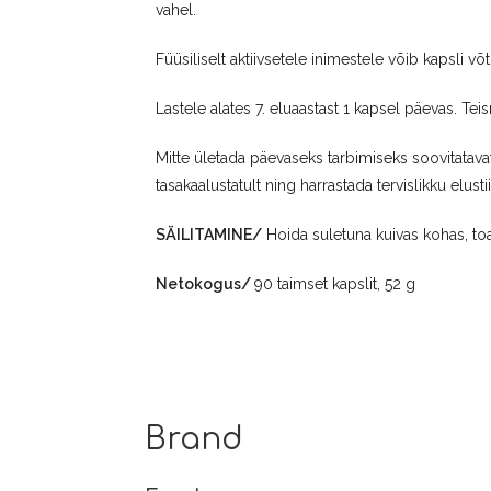
vahel.
Füüsiliselt aktiivsetele inimestele võib kapsli v
Lastele alates 7. eluaastast 1 kapsel päevas. Teis
Mitte ületada päevaseks tarbimiseks soovitatava
tasakaalustatult ning harrastada tervislikku elust
SÄILITAMINE/
Hoida suletuna kuivas kohas, toat
Netokogus/
90 taimset kapslit, 52 g
Brand