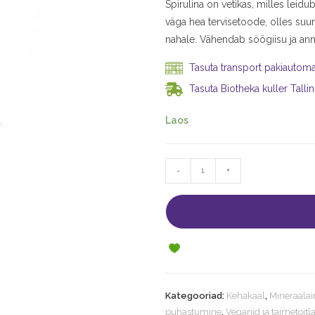
Spirulina on vetikas, milles leidub
väga hea tervisetoode, olles suure
nahale. Vähendab söögiisu ja ann
Tasuta transport pakiautomaa
Tasuta Biotheka kuller Tallin
Laos
-
+
Kategooriad:
Kehakaal
,
Mineraala
puhastumine
,
Veganid ja taimetoitl