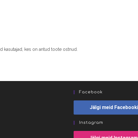
ud kasutajad, kes on antud toote ostnud.
Facebook
Jälgi meid Facebook
Instagram
Jälgi meid Instagram