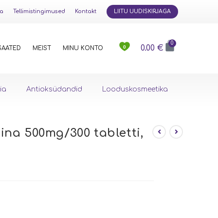
ja
Tellimistingimused
Kontakt
LIITU UUDISKIRJAGA
0
0.00
€
0
SAATED
MEIST
MINU KONTO
ia
Antioksüdandid
Looduskosmeetika
lina 500mg/300 tabletti,