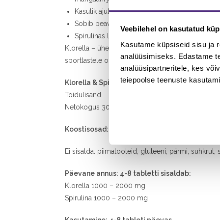
Kasulik ajule, närvisüsteemile, nägemisele, eb
Sobib peavalude ja väsimuse korral.
Veebilehel on kasutatud küp
Spirulinas leiduv jood toetab kilpnäärme tööd
Kasutame küpsiseid sisu ja r
Klorella – üherakuline magevee rohevetikas, mis si
analüüsimiseks. Edastame tea
sportlastele organismi tugevdamiseks.
analüüsipartneritele, kes võ
teiepoolse teenuste kasutami
Klorella & Spirulina 500mg
Toidulisand
Netokogus 300 tabletti
Koostisosad:
klorella, spirulina.
Ei sisalda: piimatooteid, gluteeni, pärmi, suhkrut, s
Päevane annus: 4-8 tabletti sisaldab:
Klorella 1000 – 2000 mg
Spirulina 1000 – 2000 mg