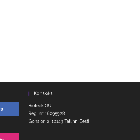
Kontakt
Bioteek OÜ
is
Reg. nr: 16095928
Gonsiori 2, 10143 Tallinn, Eesti
is