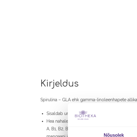
Kirjeldus
Spirulina – GLA ehk gamma-linoleenhapete allikas
Sisaldab unikaalset aminohapet glütsiin, mis
Hea nahale, juustele, küüntele sisaldades:
A, B1, B2, B3, B6, B12, E vitamiine, oomega-6 j
Nõusolek
mangaani ja rauda.