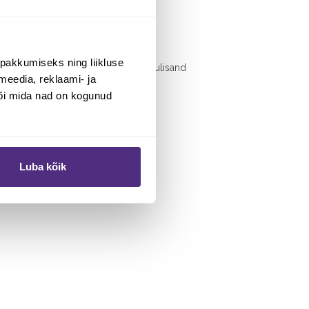
seks.
pakkumiseks ning liikluse
 rauda ja kaltsiumi. Suurepärane toidulisand
meedia, reklaami- ja
või mida nad on kogunud
Luba kõik