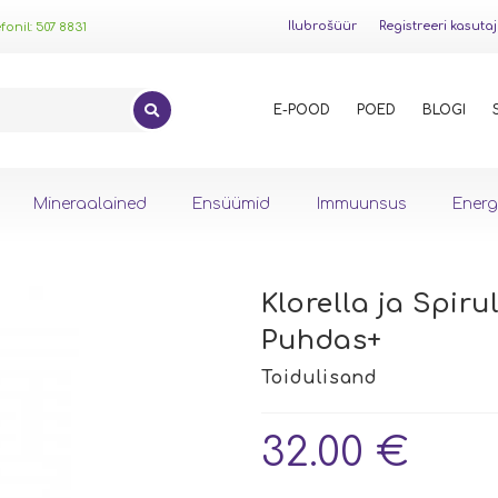
Ilubrošüür
Registreeri kasuta
onil: 507 8831
E-POOD
POED
BLOGI
Mineraalained
Ensüümid
Immuunsus
Energ
Klorella ja Spiru
Puhdas+
32.00
€