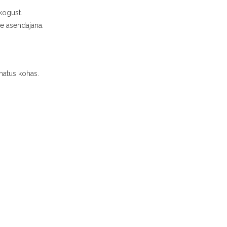
kogust.
se asendajana.
amatus kohas.