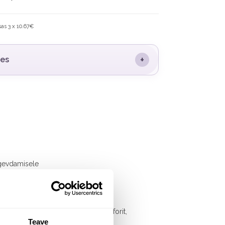
as 3 x 10.67€
+
des
ugevdamisele
i, kaltsiumi, tsinki, kaaliumi, fosforit,
Teave