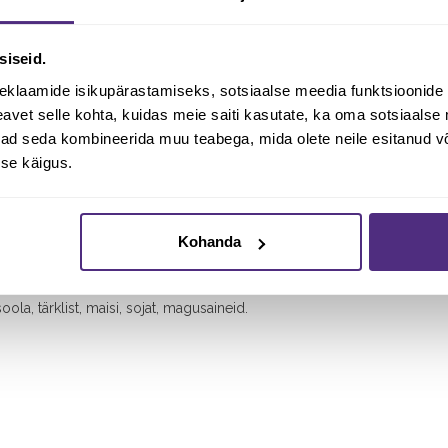
atervisliku või puuduliku toitumise korral ja imuunsussüsteemi toetami
siseid.
.
eklaamide isikupärastamiseks, sotsiaalse meedia funktsioonide 
saldab rohkelt klorofülli, proteiini ja vitamiine, ning märkimisväärselt
vet selle kohta, kuidas meie saiti kasutate, ka oma sotsiaalse 
ivad seda kombineerida muu teabega, mida olete neile esitanud 
se käigus.
Kohanda
oola, tärklist, maisi, sojat, magusaineid.