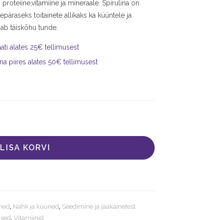
 proteiine,vitamiine ja mineraale. Spirulina on
päraseks toitainete allikaks ka küüntele ja
ab täiskõhu tunde.
ti alates 25€ tellimusest
na piires alates 50€ tellimusest
LISA KORVI
ined
,
Nahk ja küüned
,
Seedimine ja jääkainetest
ased
,
Vitamiinid