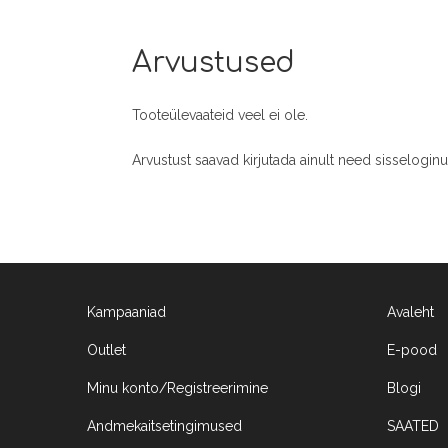
Arvustused
Tooteülevaateid veel ei ole.
Arvustust saavad kirjutada ainult need sisselogin
Kampaaniad
Avaleht
Outlet
E-pood
Minu konto/Registreerimine
Blogi
Andmekaitsetingimused
SAATED