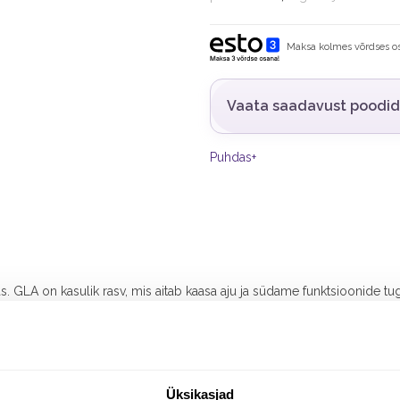
Maksa kolmes võrdses os
Vaata saadavust poodi
Puhdas+
. GLA on kasulik rasv, mis aitab kaasa aju ja südame funktsioonide t
 on kollageeni tootmise peamine komponent.
a oomega-3 rasvhappeid, beetakaroteeni, klorofülli, magneesiumi, naatrium
Üksikasjad