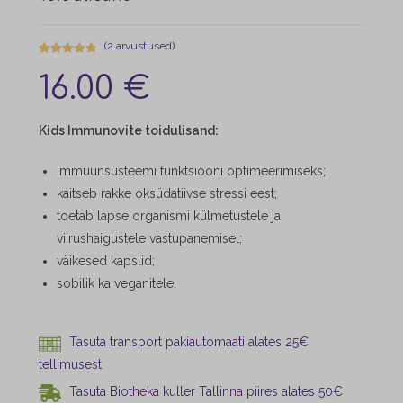
(
2
arvustused)
Hinnatud
2
16.00
€
5.00
/5
kliendi
hinnangu
Kids Immunovite toidulisand:
põhjal
immuunsüsteemi funktsiooni optimeerimiseks;
kaitseb rakke oksüdatiivse stressi eest;
toetab lapse organismi külmetustele ja
viirushaigustele vastupanemisel;
väikesed kapslid;
sobilik ka veganitele.
Tasuta transport pakiautomaati alates 25€
tellimusest
Tasuta Biotheka kuller Tallinna piires alates 50€