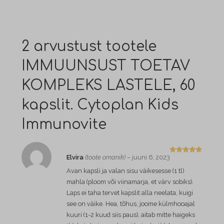
2 arvustust tootele
IMMUUNSUST TOETAV
KOMPLEKS LASTELE, 60
kapslit. Cytoplan Kids
Immunovite
Elvira
(toote omanik)
–
juuni 6, 2023
Hinnangug
a
5
/ 5
Avan kapsli ja valan sisu väikesesse (1 tl)
mahla (ploom või viinamarja, et värv sobiks).
Laps ei taha tervet kapslit alla neelata, kuigi
see on väike. Hea, tõhus, joome külmhooajal
kuuri (1-2 kuud siis paus), aitab mitte haigeks