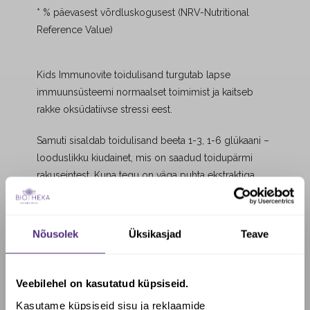
* % päevasest võrdluskogusest (NRV-Nutritional
Reference Value)
Kids Immunovite toidulisand turgutab lapse
immuunsüsteemi normaalset toimimist ja kaitseb
rakke oksüdatiivse stressi eest.
Samuti sisaldab toidulisand beeta 1-3, 1-6 glükaani –
looduslikku kiudainet, mis on saadud toidupärmi
rakuseintest. Kuna tegu on väga puhta ekstraktiga,
sisaldab see väga vähesel määral pärmi proteiini ega
saa seetõttu põhjustada allergilist reaktsiooni.
Nõusolek
Üksikasjad
Teave
Beeta 1-3, 1-6 glükaan aktiveerib immuunsüsteemi,
ning aitab kehal kaitsta end viiruslike ja bakteriaalsete
haiguste eest. Toetab lapse organismi külmetustele
Veebilehel on kasutatud küpsiseid.
ja infektsioonhaigustele vastupanemisel. Beeta
Kasutame küpsiseid sisu ja reklaamide
glükaani tugevdav mõju immuunsüsteemile on