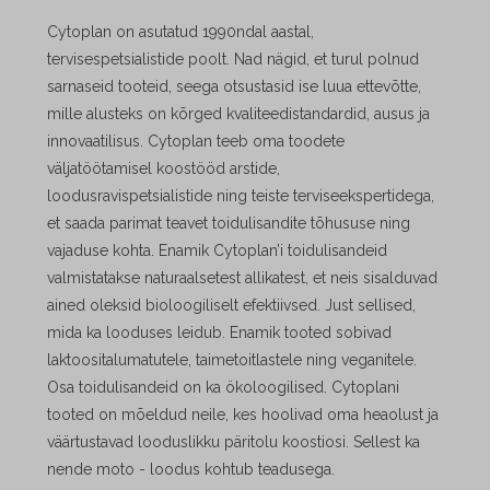
Cytoplan on asutatud 1990ndal aastal,
tervisespetsialistide poolt. Nad nägid, et turul polnud
sarnaseid tooteid, seega otsustasid ise luua ettevõtte,
mille alusteks on kõrged kvaliteedistandardid, ausus ja
innovaatilisus.
Cytoplan teeb oma toodete
väljatöötamisel koostööd arstide,
loodusravispetsialistide ning teiste terviseekspertidega,
et saada parimat teavet toidulisandite tõhususe ning
vajaduse kohta.
Enamik Cytoplan’i toidulisandeid
valmistatakse naturaalsetest allikatest, et neis sisalduvad
ained oleksid bioloogiliselt efektiivsed. Just sellised,
mida ka looduses leidub.
Enamik tooted sobivad
laktoositalumatutele, taimetoitlastele ning veganitele.
Osa toidulisandeid on ka ökoloogilised.
Cytoplani
tooted on mõeldud neile, kes hoolivad oma heaolust ja
väärtustavad looduslikku päritolu koostiosi.
Sellest ka
nende moto - loodus kohtub teadusega.