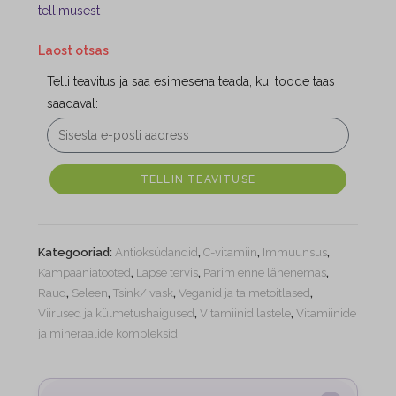
tellimusest
Laost otsas
Telli teavitus ja saa esimesena teada, kui toode taas
saadaval:
TELLIN TEAVITUSE
Kategooriad:
Antioksüdandid
,
C-vitamiin
,
Immuunsus
,
Kampaaniatooted
,
Lapse tervis
,
Parim enne lähenemas
,
Raud
,
Seleen
,
Tsink/ vask
,
Veganid ja taimetoitlased
,
Viirused ja külmetushaigused
,
Vitamiinid lastele
,
Vitamiinide
ja mineraalide kompleksid