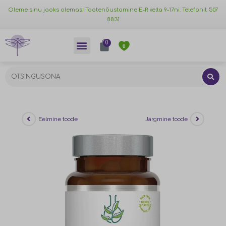
Oleme sinu jaoks olemas! Tootenõustamine E-R kella 9-17ni. Telefonil: 507
8831
0
0
Eelmine toode
Järgmine toode