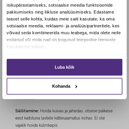
isikupärastamiseks, sotsiaalse meedia funktsioonide
süstemaatiline ning aktiveerib immuunsusrakke
pakkumiseks ning liikluse analüüsimiseks. Edastame
terves kehas.
teavet selle kohta, kuidas meie saiti kasutate, ka oma
sotsiaalse meedia, reklaami- ja analüüsipartneritele, kes
Väikesed, kergelt neelatavad kapslid, suurusega
Soovid saada Biotheka e-poes
võivad seda kombineerida muu teabega, mida olete neile
14,3 mm.
allahindlust?
esitanud või mida nad on kogunud teiepoolse teenuste
kasutamise käigus.
Manustamine:
Lapsed vanuses 3-6 aastat 1 kapsel
päevas. Lapsed vanuses 7-10 aastat 2 kapslit päevas.
Jah, soovin soodustust
Mitte ületada soovitatavat annust.
Luba kõik
Toidulisand ei asenda tervislikku ja mitmekesist
Ei, maksan täishinda
toitumist.
Toidulisand sobib taimetoitlastele, veganitele ning
Kohanda
kandidoosi ja pärmseene suhtes tundlikele
inimestele.
Säilitamine:
Hoida kuivas ja jahedas, otsese päikese
eest kaitstuna lastele kättesaamatus kohas. Ei ole
vajalik hoida külmkapis.