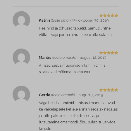
Katrin
(toote omanik)
–
oktoober 30, 2019
Hinnangug
a
5
/ 5
Hea hind ja tõhusad tabletid. Samuti lihtne
võtta – vaja panna ainult keele alla sulama.
Mariliis
(toote omanik)
–
august 12, 2019
Hinnangug
a
5
/ 5
Ainsad Eestis müüdavad vitamiinid, mis
sisaldavad mõlemat komponenti.
Gerda
(toote omanik)
–
august 7, 2019
Hinnangug
a
5
/ 5
Väga head vitamiinid. Lihtsasti manustatavad
ka väikelapsele kellele annan seda 2x nädalas
ja talle pakub sellise teistmoodi asja
lutsutamine omamoodi lõbu, sulab suus väga
kiiresti.