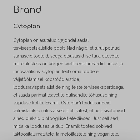
Brand
Cytoplan
Cytoplan on asutatud 1990ndal aastal,
tervisespetsialistide poolt. Nad nägid, et turul polnud
sarnaseid tooteid, seega otsustasid ise luua ettevõtte,
mille alusteks on kõrged kvaliteedistandardid, ausus ja
innovaatilisus.
Cytoplan teeb oma toodete
väljatöötamisel koostööd arstide,
loodusravispetsialistide ning teiste terviseekspertidega,
et saada parimat teavet toidulisandite tõhususe ning
vajaduse kohta.
Enamik Cytoplan’i toidulisandeid
valmistatakse naturaalsetest allikatest, et neis sisalduvad
ained oleksid bioloogiliselt efektiivsed. Just sellised,
mida ka looduses leidub.
Enamik tooted sobivad
laktoositalumatutele, taimetoitlastele ning veganitele.