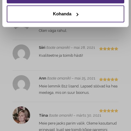
Kohanda
Bergitta
(toote omanik)
–
oktoober 10, 2021
Hinnangug
a
5
/ 5
Olen väga rahul.
Siiri
(toote omanik)
–
mai 28, 2021
Hinnangug
Kvaliteetne ja toimib hästi!
a
5
/ 5
Ann
(toote omanik)
–
mai 25, 2021
Hinnangug
Meie lemmik B12 lisand. Lapsed söövad ka hea
a
5
/ 5
meelega, mis on suur boonus.
Tiina
(toote omanik)
–
märts 30, 2021
Hinnangug
a
5
/ 5
Meie pere jaoks parim valik. Oleme kasutanud
erinevaid, kuid see toimib kõige paremini.