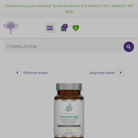
Oleme sinu jaoks olemas! Tootenõustamine E-R kella 9-17ni. Telefonil: 507
8831
0
0
Eelmine toode
Järgmine toode