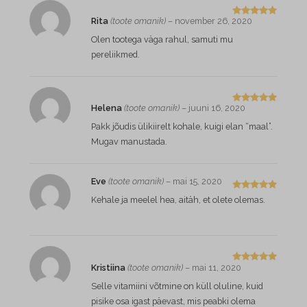
Rita
(toote omanik)
–
november 26, 2020
Hinnangug
a
5
/ 5
Olen tootega väga rahul, samuti mu
pereliikmed.
Helena
(toote omanik)
–
juuni 16, 2020
Hinnangug
a
5
/ 5
Pakk jõudis ülikiirelt kohale, kuigi elan “maal”.
Mugav manustada.
Eve
(toote omanik)
–
mai 15, 2020
Hinnangug
Kehale ja meelel hea, aitäh, et olete olemas.
a
5
/ 5
Kristiina
(toote omanik)
–
mai 11, 2020
Hinnangug
a
5
/ 5
Selle vitamiini võtmine on küll oluline, kuid
pisike osa igast päevast, mis peabki olema