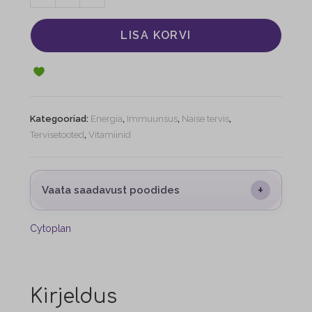
LISA KORVI
Kategooriad:
Energia
,
Immuunsus
,
Naise tervis
,
Tervisetooted
,
Vitamiinid
+
Vaata saadavust poodides
Cytoplan
Kirjeldus