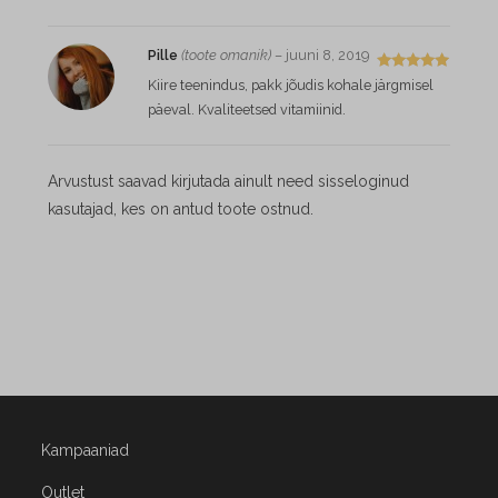
Pille
(toote omanik)
–
juuni 8, 2019
Hinnangug
Kiire teenindus, pakk jõudis kohale järgmisel
a
5
/ 5
päeval. Kvaliteetsed vitamiinid.
Arvustust saavad kirjutada ainult need sisseloginud
kasutajad, kes on antud toote ostnud.
Kampaaniad
Outlet