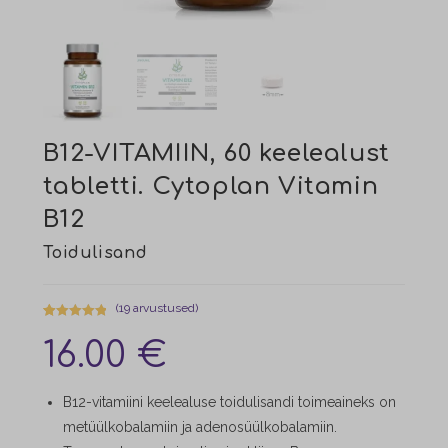
B12-VITAMIIN, 60 keelealust
tabletti. Cytoplan Vitamin
B12
(
19
arvustused)
Hinnatud
19
16.00
€
5.00
/5
kliendi
hinnangu
B12-vitamiini keelealuse toidulisandi toimeaineks on
põhjal
metüülkobalamiin ja adenosüülkobalamiin.