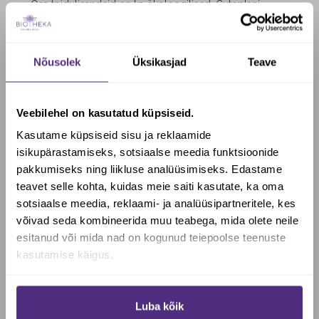
Osa toidulisandeid on ka ökoloogilised.
Cytoplani
tooted on mõeldud neile, kes hoolivad oma heaolust ja
väärtustavad looduslikku päritolu koostiosi.
Sellest ka
nende moto - loodus kohtub teadusega.
Nõusolek
Üksikasjad
Teave
Veebilehel on kasutatud küpsiseid.
19 arvustust tootele
B12-
Kasutame küpsiseid sisu ja reklaamide
isikupärastamiseks, sotsiaalse meedia funktsioonide
VITAMIIN, 60 keelealust
pakkumiseks ning liikluse analüüsimiseks. Edastame
teavet selle kohta, kuidas meie saiti kasutate, ka oma
tabletti. Cytoplan
sotsiaalse meedia, reklaami- ja analüüsipartneritele, kes
Vitamin B12
Soovid saada Biotheka e-poes
võivad seda kombineerida muu teabega, mida olete neile
allahindlust?
esitanud või mida nad on kogunud teiepoolse teenuste
kasutamise käigus.
Gerda
(toote omanik)
–
veebruar 5, 2023
Hinnangug
a
5
/ 5
Jah, soovin soodustust
Parima hinna-kvaliteedi suhtega variant meie
perele, lastele ka hea lihtne anda ja näidud on
Luba kõik
Ei, maksan täishinda
kenasti korras.