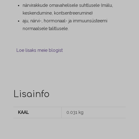
närvirakkude omavahelisele suhtlusele (mälu,
keskendumine, kontsentreerumine)
aju, närvi-, hormonaal- ja immuunsüsteemi
normaalsele talitlusele.
Loe lisaks meie blogist
Lisainfo
KAAL
0.031 kg