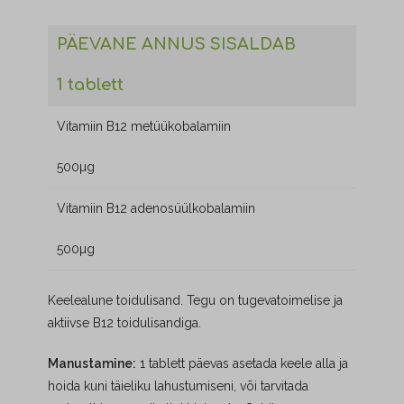
PÄEVANE ANNUS SISALDAB
1 tablett
Vitamiin B12 metüükobalamiin
500µg
Vitamiin B12 adenosüülkobalamiin
500µg
Keelealune toidulisand. Tegu on tugevatoimelise ja
aktiivse B12 toidulisandiga.
Manustamine:
1 tablett päevas asetada keele alla ja
hoida kuni täieliku lahustumiseni, või tarvitada