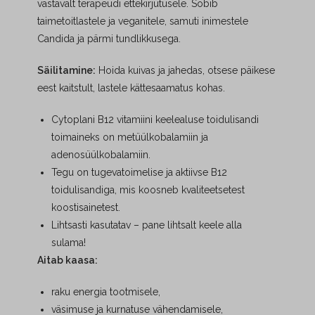
vastavalt terapeudi ettekirjutusele. Sobib
taimetoitlastele ja veganitele, samuti inimestele
Candida ja pärmi tundlikkusega.
Säilitamine:
Hoida kuivas ja jahedas, otsese päikese
eest kaitstult, lastele kättesaamatus kohas.
Cytoplani B12 vitamiini keelealuse toidulisandi
toimaineks on metüülkobalamiin ja
adenosüülkobalamiin.
Tegu on tugevatoimelise ja aktiivse B12
toidulisandiga, mis koosneb kvaliteetsetest
koostisainetest.
Lihtsasti kasutatav – pane lihtsalt keele alla
sulama!
Aitab kaasa:
raku energia tootmisele,
väsimuse ja kurnatuse vähendamisele,