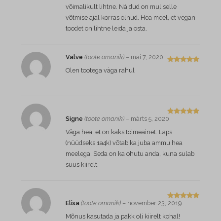
võimalikult lihtne. Näidud on mul selle
võtmise ajal korras olnud. Hea meel, et vegan
toodet on lihtne leida ja osta.
Valve
(toote omanik)
–
mai 7, 2020
Hinnangug
Olen tootega väga rahul
a
5
/ 5
Signe
(toote omanik)
–
märts 5, 2020
Hinnangug
a
5
/ 5
Väga hea, et on kaks toimeainet. Laps
(nüüdseks 1a4k) võtab ka juba ammu hea
meelega. Seda on ka ohutu anda, kuna sulab
suus kiirelt.
Elisa
(toote omanik)
–
november 23, 2019
Hinnangug
a
5
/ 5
Mõnus kasutada ja pakk oli kiirelt kohal!