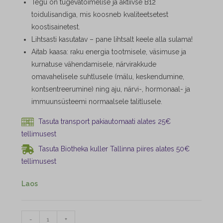
Tegu on tugevatoimelise ja aktiivse B12
toidulisandiga, mis koosneb kvaliteetsetest
koostisainetest.
Lihtsasti kasutatav – pane lihtsalt keele alla sulama!
Aitab kaasa: raku energia tootmisele, väsimuse ja
kurnatuse vähendamisele, närvirakkude
omavahelisele suhtlusele (mälu, keskendumine,
kontsentreerumine) ning aju, närvi-, hormonaal- ja
immuunsüsteemi normaalsele talitlusele.
Tasuta transport pakiautomaati alates 25€
tellimusest
Tasuta Biotheka kuller Tallinna piires alates 50€
tellimusest
Laos
-
+