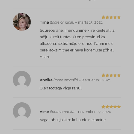
Tiina
(toote omanik)
–
märts 15, 2021
Hinnangug
a
5
/ 5
Suurepärane. Imendumine kiire keele all ja
mõju kiirelt tuntav. Olen proovinud ka
tilkadena, sellist mõju ei olnud. Parim meie
pere jaoks mitme erineva kogemuse põhjal.
Aitäh.
Annika
(toote omanik)
–
jaanuar 20, 2021
Hinnangug
a
5
/ 5
Olen tootega väga rahul.
Aime
(toote omanik)
–
november 27, 2020
Hinnangug
a
5
/ 5
Väga rahul ja kiire kohaletoimetamine