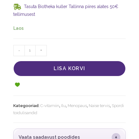
Tasuta Biotheka kuller Tallinna piires alates 50€
tellimusest
Laos
-
+
LISA KORVI
Kategooriad:
C-vitamiin
,
Ilu
,
Menopaus
,
Naise tervis
,
Spordi
toidulisandid
+
Vaata saadavust poodides