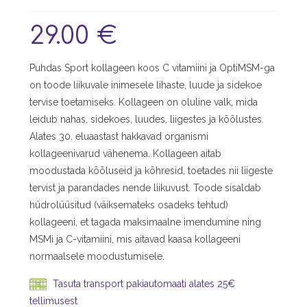
29.00
€
Puhdas Sport kollageen koos C vitamiini ja OptiMSM-ga
on toode liikuvale inimesele lihaste, luude ja sidekoe
tervise toetamiseks. Kollageen on oluline valk, mida
leidub nahas, sidekoes, luudes, liigestes ja kõõlustes.
Alates 30. eluaastast hakkavad organismi
kollageenivarud vähenema. Kollageen aitab
moodustada kõõluseid ja kõhresid, toetades nii liigeste
tervist ja parandades nende liikuvust. Toode sisaldab
hüdrolüüsitud (väiksemateks osadeks tehtud)
kollageeni, et tagada maksimaalne imendumine ning
MSMi ja C-vitamiini, mis aitavad kaasa kollageeni
normaalsele moodustumisele.
Tasuta transport pakiautomaati alates 25€
tellimusest