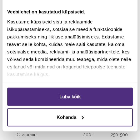
Sport Kollageen – Kollageen, vitamiin-C
Veebilehel on kasutatud küpsiseid.
ja OPTIMISM
Kasutame küpsiseid sisu ja reklaamide
Toidulisand
isikupärastamiseks, sotsiaalse meedia funktsioonide
Netokogus 260g
pakkumiseks ning liikluse analüüsimiseks. Edastame
Koostisosad: Hüdrolüüsitud veisekollageen,
teavet selle kohta, kuidas meie saiti kasutate, ka oma
metüülsulfonüülmetaan (MSM), C-vitamiin (L-
sotsiaalse meedia, reklaami- ja analüüsipartneritele, kes
askorbiinhape).
võivad seda kombineerida muu teabega, mida olete neile
esitanud või mida nad on kogunud teiepoolse teenuste
Soovituslikus päevases annuses (1-2 supilusikas)
kasutamise käigus.
Kogus
% *NRV-
st
Luba kõik
Hüdrolüüsitud veisekollageen
5-10g
–
Kohanda
Metüülsulfonüülmetaan
1-2g
–
C-vitamiin
200-
250-500