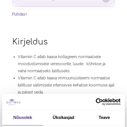
Puhdas+
Kirjeldus
Vitamiin C aitab kaasa kollageeni normaalsele
moodustumisele veresoonte, luude, kõhrkoe ja
naha normaalseks talitluseks.
Vitamiin C aitab kaasa immuunsüsteemi normaalse
talitluse säilimisele intensiivse kehalise koormuse ajal
ja pärast seda.
MSM on vajalik kollageeni, elastaani, kõhre ja keratiini
moodustumisel, toetab luustruktuuri, liigeseid,
juukseid, nahka, küüsi ja lihaste painduvust.
Nõusolek
Üksikasjad
Teave