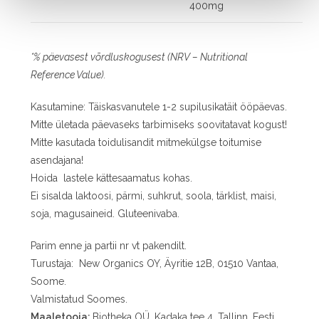
400mg
*% päevasest võrdluskogusest (NRV – Nutritional
Reference Value).
Kasutamine: Täiskasvanutele 1-2 supilusikatäit ööpäevas.
Mitte ületada päevaseks tarbimiseks soovitatavat kogust!
Mitte kasutada toidulisandit mitmekülgse toitumise
asendajana!
Hoida lastele kättesaamatus kohas.
Ei sisalda laktoosi, pärmi, suhkrut, soola, tärklist, maisi,
soja, magusaineid. Gluteenivaba.
Parim enne ja partii nr vt pakendilt.
Turustaja: New Organics OY, Äyritie 12B, 01510 Vantaa,
Soome.
Valmistatud Soomes.
Maaletooja:
Biotheka OÜ, Kadaka tee 4, Tallinn, Eesti.